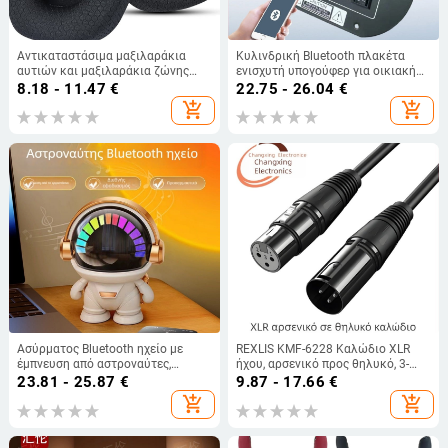
Αντικαταστάσιμα μαξιλαράκια
Κυλινδρική Bluetooth πλακέτα
αυτιών και μαξιλαράκια ζώνης
ενισχυτή υπογούφερ για οικιακή
κεφαλής για Logitech G733/G335
και αυτοκινητική χρήση, 6/8/10
8.18 - 11.47
€
22.75 - 26.04
€
ίντσες, 12V/24V/220V, ηχητική
add_shopping_cart
add_shopping_cart
μητρική πλακέτα
Ασύρματος Bluetooth ηχείο με
REXLIS KMF-6228 Καλώδιο XLR
έμπνευση από αστροναύτες,
ήχου, αρσενικό προς θηλυκό, 3-
φορητό μίνι επιτραπέζιο, Bluetooth
πυρήνων, αγωγοί από χαλκό,
23.81 - 25.87
€
9.87 - 17.66
€
5.0, ενσωματωμένη μπαταρία
νικελωμένο περίβλημα, μήκος 30
add_shopping_cart
add_shopping_cart
4000-6000 mAh, εύρος
m
συχνοτήτων 40 Hz-20 kHz, SNR
≥70 dB, εμβέλεια έως 30 m