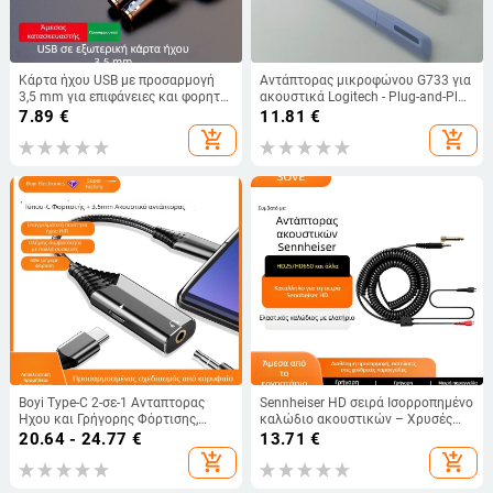
Κάρτα ήχου USB με προσαρμογή
Αντάπτορας μικροφώνου G733 για
3,5 mm για επιφάνειες και φορητό
ακουστικά Logitech - Plug-and-Play
υπολογιστή – RXIX luoliang;
αναβάθμιση
7.89
€
11.81
€
επίχρυσο φινίρισμα; πυρήνας από
add_shopping_cart
add_shopping_cart
γυμνό χαλκό; βάρος 16 g (πυρήνας:
γυμνός χαλκός)
Boyi Type-C 2-σε-1 Ανταπτορας
Sennheiser HD σειρά Ισορροπημένο
Ήχου και Γρήγορης Φόρτισης,
καλώδιο ακουστικών – Χρυσές
3.5mm Θύρα Ακουστικών, Χρυσές
επαφές, πυρήνας από καθαρό
20.64 - 24.77
€
13.71
€
Επαφές, 60W Γρήγορη Φόρτιση,
χαλκό, RoHS
add_shopping_cart
add_shopping_cart
Συμβατό με iPad Pro, Huawei,
Xiaomi, Samsung, Google, Meizu