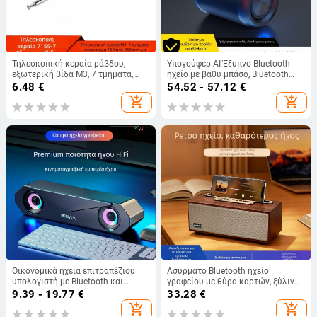
Τηλεσκοπική κεραία ράβδου,
Υπογούφερ AI Έξυπνο Bluetooth
εξωτερική βίδα M3, 7 τμήματα,
ηχείο με βαθύ μπάσο, Bluetooth
εκτεινόμενη για τηλεχειριστήριο
σύνδεση, εύρος συχνοτήτων 100
6.48
€
54.52 - 57.12
€
παιχνιδιού
Hz–20 kHz, SNR ≥70 dB, ABS
add_shopping_cart
add_shopping_cart
περίβλημα, IPX7 αδιάβροχο
Οικονομικά ηχεία επιτραπέζιου
Ασύρματο Bluetooth ηχείο
υπολογιστή με Bluetooth και
γραφείου με θύρα καρτών, ξύλινο
ενσύρματη σύνδεση USB/3,5 mm,
ρετρό μίνι φορητό — Bluetooth 5.3;
9.39 - 19.77
€
33.28
€
με μεσαίο μπάσο, ορθογώνιος
ισχύς 8W; εύρος συχνοτήτων
add_shopping_cart
add_shopping_cart
σχεδιασμός
100Hz–20kHz; SNR ≥75dB;