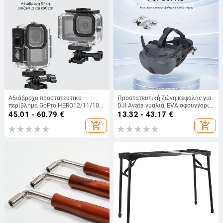
Αδιάβροχο προστατευτικό
Προστατευτική ζώνη κεφαλής για
περίβλημα GoPro HERO12/11/10/9
DJI Avata γυαλιά, EVA σφουγγάρι/
με βάση και βίδα, μοντέλο ZH2016,
νάιλον, μοντέλο 1474700, με
45.01 - 60.79
€
13.32 - 43.17
€
υλικό PC+316SS
εκτυπωμένο λογότυπο
add_shopping_cart
add_shopping_cart