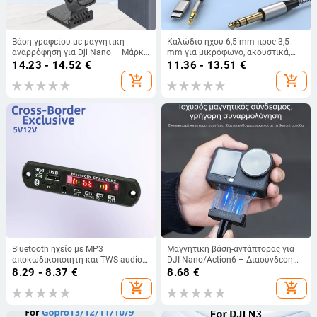
Βάση γραφείου με μαγνητική
Καλώδιο ήχου 6,5 mm προς 3,5
αναρρόφηση για Dji Nano — Μάρκα
mm για μικρόφωνο, ακουστικά,
Strange Leaves, Μοντέλο nano,
μίκσερ, ενισχυτή και ηλεκτρική
14.23 - 14.52
€
11.36 - 13.51
€
Υλικό: Πλαστικό
κιθάρα
add_shopping_cart
add_shopping_cart
Bluetooth ηχείο με MP3
Μαγνητική βάση-αντάπτορας για
αποκωδικοποιητή και TWS audio
DJI Nano/Action6 – Διασύνδεση
module, πλακέτα ήχου
1/4 ιντσών, Μαγνητική πρόσφυση
8.29 - 8.37
€
8.68
€
αυτοκινήτου με ραδιόφωνο, 12V
+ Πλαστικό
add_shopping_cart
add_shopping_cart