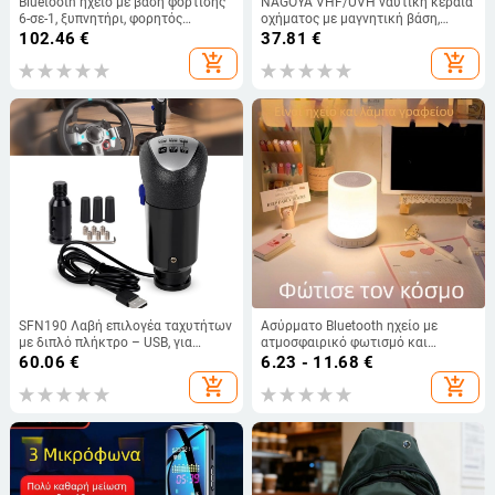
Bluetooth ηχείο με βάση φόρτισης
NAGOYA VHF/UVH ναυτική κεραία
6-σε-1, ξυπνητήρι, φορητός
οχήματος με μαγνητική βάση,
επιτραπέζιος υπογούφερ, IPX6,
διπλού τμήματος, διπλής
102.46
€
37.81
€
διπλά 15W HiFi ηχεία,
κατεύθυνσης, 144/430 MHz
add_shopping_cart
add_shopping_cart
ενσωματωμένη μπαταρία 2000–
4000 mAh
SFN190 Λαβή επιλογέα ταχυτήτων
Ασύρματο Bluetooth ηχείο με
με διπλό πλήκτρο – USB, για
ατμοσφαιρικό φωτισμό και
Logitech G29/G27, Υψηλή/Χαμηλή
λαμπτήρα αφής, υπογούφερ
60.06
€
6.23 - 11.68
€
μεταβίβαση
add_shopping_cart
add_shopping_cart