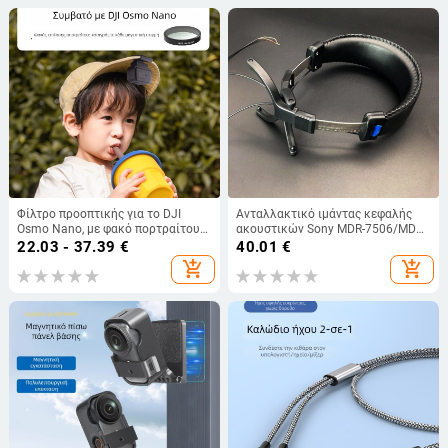
Φίλτρο προοπτικής για το DJI
Ανταλλακτικό ιμάντας κεφαλής
Osmo Nano, με φακό πορτραίτου
ακουστικών Sony MDR-7506/MDR-
εστίασης, οπτικό γυαλί και
V6, τυπική συσκευασία
22.03 - 37.39
€
40.01
€
αλουμινένιο πλαίσιο,
add_shopping_cart
add_shopping_cart
εξατομικευμένο λογότυπο