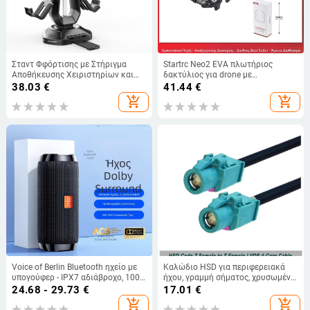
Σταντ Φφόρτισης με Στήριγμα
Startrc Neo2 EVA πλωτήριος
Αποθήκευσης Χειριστηρίων και
δακτύλιος για drone με
Ακουστικών, Type-C Διασύνδεση,
προστατευτικό κάλυμμα έλικων
38.03
€
41.44
€
Πλαστικό
add_shopping_cart
add_shopping_cart
Voice of Berlin Bluetooth ηχείο με
Καλώδιο HSD για περιφερειακά
υπογούφερ - IPX7 αδιάβροχο, 100
ήχου, γραμμή σήματος, χρυσωμένο,
Hz-20 kHz, SNR ≥70 dB,
οξυγονό-ελεύθερος χαλκός
24.68 - 29.73
€
17.01
€
Bluetooth/TF/USB/AUX
πυρήνας, RoHS πιστοποιημένο
add_shopping_cart
add_shopping_cart