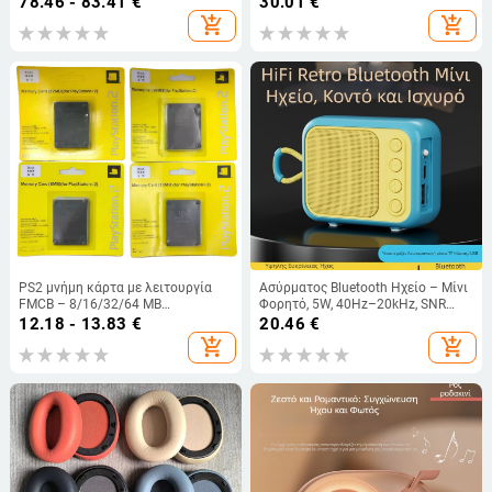
78.46 - 83.41
€
30.01
€
50 χλμ
add_shopping_cart
add_shopping_cart
PS2 μνήμη κάρτα με λειτουργία
Ασύρματος Bluetooth Ηχείο – Μίνι
FMCB – 8/16/32/64 MB
Φορητό, 5W, 40Hz–20kHz, SNR
αποθήκευση για κονσόλα PS2,
≥75dB, Ενσωματωμένη Μπαταρία
12.18 - 13.83
€
20.46
€
αξιόπιστη διατήρηση αρχείων
add_shopping_cart
add_shopping_cart