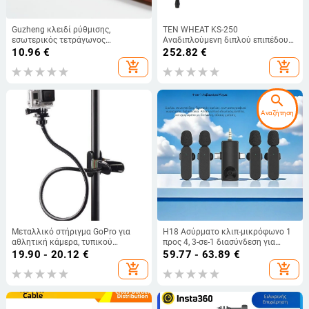
Guzheng κλειδί ρύθμισης,
TEN WHEAT KS-250
εσωτερικός τετράγωνος
Αναδιπλούμενη διπλού επιπέδου
σχεδιασμός, μοντέλο 163 Guzheng,
βάση πληκτρολογίου, μεταλλικός
10.96
€
252.82
€
κατάλληλο για πιάνο, υλικό
σκελετός από σίδηρο, για
add_shopping_cart
add_shopping_cart
πλαστικό + ατσάλι, Dunhuang
ηλεκτρονικό όργανο, ψηφιακό
εξαρτήματα μουσικών οργάνων
πιάνο και συνθετήρας
search
Αναζήτηση
Μεταλλικό στήριγμα GoPro για
H18 Ασύρματο κλιπ-μικρόφωνο 1
αθλητική κάμερα, τυπικού
προς 4, 3-σε-1 διασύνδεση για
μεγέθους, συμβατό με GoPro,
ζωντανές μεταδόσεις και βίντεο
19.90 - 20.12
€
59.77 - 63.89
€
Xiaomi, Xiaoyi
με κινητό, μείωση θορύβου,
add_shopping_cart
add_shopping_cart
Bluetooth 5.3, ενσωματωμένη
μπαταρία 500–800 mAh