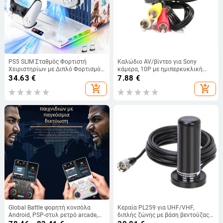
PS5 SLIM Σταθμός Φορτιστή
Καλώδιο AV/βίντεο για Sony
Χειριστηρίων με Διπλό Φορτισμό,
κάμερα, 10P με ημιπερκυκλική
USB Διασύνδεση, Βάση Διάχυσης
θύρα, συμβατό με VMC-15FS και
34.63
€
7.88
€
Θερμότητας, ABS Κορμός, Ράφι
VMC-30FS
add_shopping_cart
add_shopping_cart
Αποθήκευσης
Global Battle φορητή κονσόλα
Κεραία PL259 για UHF/VHF,
Android, PSP-στυλ ρετρό arcade,
διπλής ζώνης με βάση βεντούζας
J36 Ultra Cross
και σύνδεσμο PL259, εμβέλεια 10–