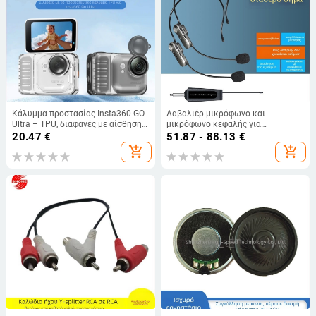
Κάλυμμα προστασίας Insta360 GO
Λαβαλιέρ μικρόφωνο και
Ultra – TPU, διαφανές με αίσθηση
μικρόφωνο κεφαλής για
πάγου, διάχυση θερμότητας,
διδασκαλία, σκηνή και συνέδρια -
20.47
€
51.87 - 88.13
€
αντίσταση σε πτώσεις
πυκνωτικό, ομνι-κατευθυντικό,
add_shopping_cart
add_shopping_cart
ενσωματωμένη μπαταρία 300-500
mAh, εύρος συχνοτήτων 40 Hz-20
kHz