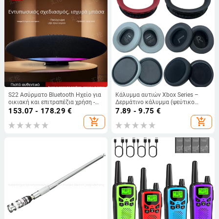
S22 Ασύρματο Bluetooth Ηχείο για
Κάλυμμα αυτιών Xbox Series –
οικιακή και επιτραπέζια χρήση -
Δερμάτινο κάλυμμα (ψεύτικο
50W, Bluetooth 5.1, Ενσωματωμένη
δέρμα), Unisex, Άνετο στη χρήση,
153.07 - 178.29
€
7.89 - 9.75
€
μπαταρία 2000-4000 mAh, Φάσμα
Συμβατό με ακουστικά Xbox Series
add_shopping_cart
add_shopping_cart
συχνοτήτων 100 Hz-20 kHz,
Εμβέλεια 10 m