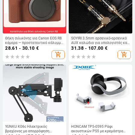
Θήκη σιλικόνης για Canon EOS R8
SOYIRI 3.5mm αρσενικό-αρσενικό
κάμερα — προστατευτικό κάλυμμα
AUX καλώδιο για υπολογιστές και
κατά της σκόνης
αυτοκινήτου ήχο, μοντέλο YS-X21,
28.61 - 30.10
€
31.38 - 107.00
€
επίχρυση επικάλυψη, αγώγιμος
add_shopping_cart
add_shopping_cart
χαλκός με επίστρωση αργύρου,
οξυγονελεύθερος χαλκός, ROHS
πιστοποίηση
YUNKU K06c Ηλεκτρικός
HONCAM TP5-0595 Ράφι
βραχίονας με απορρόφηση
ακουστικών PS5 με κρεμάστρα