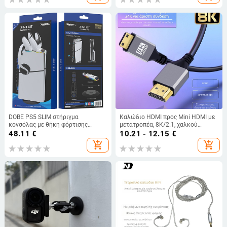
DOBE PS5 SLIM στήριγμα
Καλώδιο HDMI προς Mini HDMI με
κονσόλας με θήκη φόρτισης
μετατροπέα, 8K/2.1, χαλκού
χειριστηρίου και αποθήκευση
αγωγοί, επίχρυσες επαφές, μήκος
48.11
€
10.21 - 12.15
€
ακουστικών (ABS)
1,5 m
add_shopping_cart
add_shopping_cart