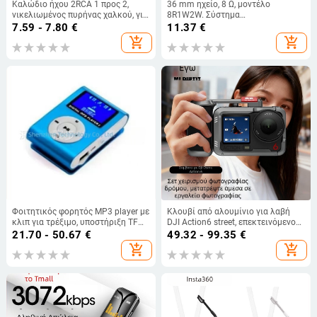
Καλώδιο ήχου 2RCA 1 προς 2,
36 mm ηχείο, 8 Ω, μοντέλο
νικελιωμένος πυρήνας χαλκού, για
8R1W2W. Σύστημα
Set-Top Box
θυροτηλεφωνίας κτιρίου με
7.59 - 7.80
€
11.37
€
πλοήγηση, κλειδαριά με δακτυλικό
add_shopping_cart
add_shopping_cart
αποτύπωμα τοποθετημένη σε
όχημα, IP κάμερα και στυλό
ανάγνωσης
Φοιτητικός φορητός MP3 player με
Κλουβί από αλουμίνιο για λαβή
κλιπ για τρέξιμο, υποστήριξη TF
DJI Action6 street, επεκτεινόμενο
κάρτας, οθόνη 1,1 ιντσών
selfie stick, υποστήριξη εκτύπωσης
21.70 - 50.67
€
49.32 - 99.35
€
λογοτύπου
add_shopping_cart
add_shopping_cart