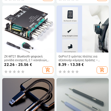
ενσωματωμένη μπαταρία 1000–
1200mAh
ZK-MT21 Bluetooth ψηφιακή
GoPro13 ιμάντας πλάτης για
μονάδα ενισχυτή, 2.1 καναλιών,
αξεσουάρ κάμερας δράσης –
50W×2 + 100W, με ρυθμίσεις
καθολική συμβατότητα, πλαστικό
22.26 - 25.56
€
8.39 - 13.38
€
μπάσου και τόνου
υλικό, περιλαμβάνει βίδες και
add_shopping_cart
add_shopping_cart
περιστρεφόμενη βάση, με
εκτυπωμένο λογότυπο