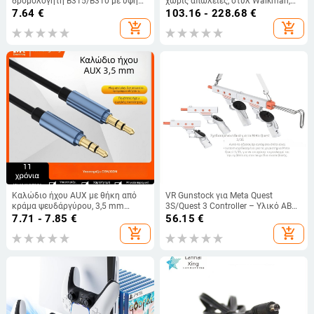
δρομολογητή B315/B310 με υψηλή
χωρίς απώλειες, στυλ Walkman,
ενίσχυση
αναγνώστης ηλεκτρονικών
7.64
€
103.16 - 228.68
€
βιβλίων, εγγραφή, επανάληψη
add_shopping_cart
add_shopping_cart
ακρόασης Αγγλικών
Καλώδιο ήχου AUX με θήκη από
VR Gunstock για Meta Quest
κράμα ψευδάργύρου, 3,5 mm
3S/Quest 3 Controller – Υλικό ABS,
αρσενικό-αρσενικό, μήκος 1 m,
Βάρος 623g, Κράτημα Gunstock
7.71 - 7.85
€
56.15
€
αυτοκινητικό συνδετικό καλώδιο
add_shopping_cart
add_shopping_cart