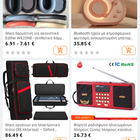
Θήκη δερμάτινη για ακουστικά
Bluetooth ηχείο με ατμοσφαιρικό
Edifier W820NB - συνθετικό δέρμα,
φωτισμό, ενσωματωμένη μπαταρία
εξατομικευμένο σύμφωνα με τα
1000–1200 mAh, 5 W, εύρος
6.91 - 7.61
€
35.85
€
σχέδια
απόκρισης 60 Hz–15 kHz, SNR ≥70
add_shopping_cart
add_shopping_cart
dB
Θήκη οργάνων για ηλεκτρονικό
Φορητό ραδιόφωνο ηλικιωμένων
πιάνο (88 πλήκτρα) – Oxford
πλήρους ζώνης πλήρους καναλιού
ύφασμα, επένδυση πολυεστέρα,
πολλαπλών λειτουργιών με κάρτα
86.49
€
26.73
€
μοντέλο HZ-0721
ραδιοφώνου Εργοστάσιο