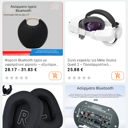
Φορητό Bluetooth ηχείο με
Ζώνη κεφαλής για Meta Oculus
υφασμάτινο χερούλι — εξωτερική
Quest 2 – Προσαρμοστικό
και επιτραπέζια χρήση, ασύρματο
αντικαταστάσιμο εξάρτημα VR,
28.17 - 31.83
€
25.88
€
ηχείο με ενσωματωμένο
άνετος Elite σχεδιασμός, Υλικό ABS
add_shopping_cart
add_shopping_cart
υπογούφερ, 5W, Bluetooth 5.0,
+ PU δέρμα, Βάρος 180 g
μπαταρία 1000–1200mAh, IPX2,
εμβέλεια έως 10 m