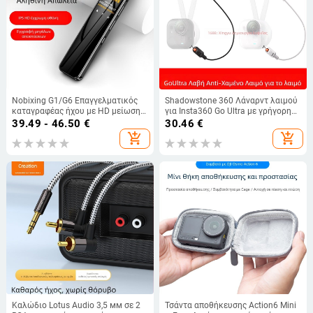
Nobixing G1/G6 Επαγγελματικός
Shadowstone 360 Λάναρντ λαιμού
καταγραφέας ήχου με HD μείωση
για Insta360 Go Ultra με γρήγορη
θορύβου, μεταγραφή σε κείμενο,
απελευθέρωση και προστασία από
39.49 - 46.50
€
30.46
€
φορητός MP3-αναπαραγωγέας
απώλεια; υλικό: ύφασμα και
add_shopping_cart
add_shopping_cart
πλαστικό
Καλώδιο Lotus Audio 3,5 мм σε 2
Τσάντα αποθήκευσης Action6 Mini