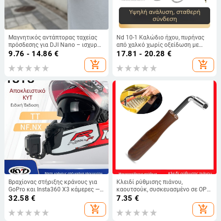
Μαγνητικός αντάπτορας ταχείας
Nd 10-1 Καλώδιο ήχου, πυρήνας
πρόσδεσης για DJI Nano – ισχυρός
από χαλκό χωρίς οξείδωση με
μαγνητικός σύνδεσμος για
επικάλυψη αργύρου, 2-πιν
9.76 - 14.86
€
17.81 - 20.28
€
αθλητικές κάμερες
χειροποίητο πλεγμένο, 0.78 mm
add_shopping_cart
add_shopping_cart
Βραχίονας στήριξης κράνους για
Κλειδί ρύθμισης πιάνου,
GoPro και Insta360 X3 κάμερες —
καουτσούκ, συσκευασμένο σε OPP
αλουμινένιο κράμα; συμβατό με
σακούλα, κατάλληλο για μουσικά
32.58
€
7.35
€
αθλητικές κάμερες και κινητά
όργανα, για αρχάριους
add_shopping_cart
add_shopping_cart
τηλέφωνα; TUYU KYT