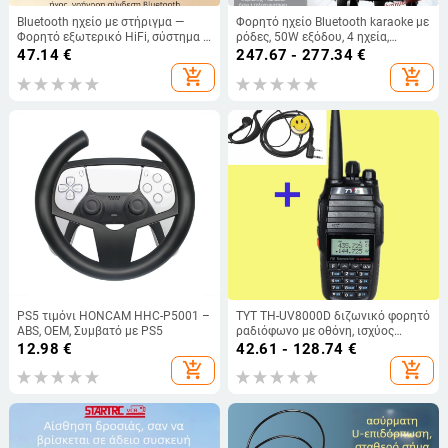
Bluetooth ηχείο με στήριγμα —
Φορητό ηχείο Bluetooth karaoke με
Φορητό εξωτερικό HiFi, σύστημα 5
ρόδες, 50W εξόδου, 4 ηχεία,
ηχείων (10W, 100 Hz–20 kHz,
ενσωματωμένη μπαταρία (2000–
47.14
€
247.67 - 277.34
€
Bluetooth 5.3, 1000–1200 mAh,
4000 mAh), Bluetooth 5.0, 20 Hz–
add_shopping_cart
add_shopping_cart
εμβέλεια 10 m)
20 kHz
PS5 τιμόνι HONCAM HHC-P5001 –
TYT TH-UV8000D διζωνικό φορητό
ABS, OEM, Συμβατό με PS5
ραδιόφωνο με οθόνη, ισχύος
εξόδου 10W, 128 κανάλια,
12.98
€
42.61 - 128.74
€
εμβέλεια 5–10 χλμ, μπαταρία Li-ion
add_shopping_cart
add_shopping_cart
3800 mAh