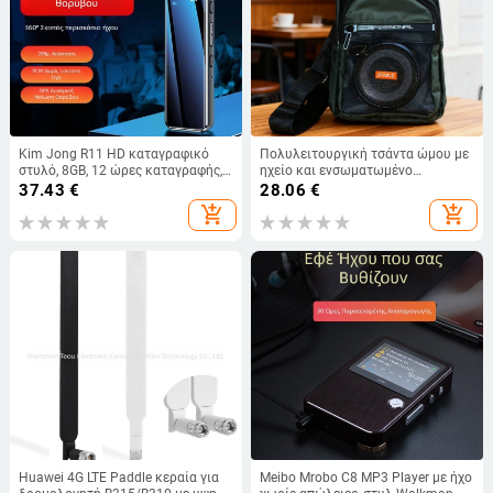
Kim Jong R11 HD καταγραφικό
Πολυλειτουργική τσάντα ώμου με
στυλό, 8GB, 12 ώρες καταγραφής,
ηχείο και ενσωματωμένο
MP3/MP4 αναπαραγωγέας με
υπογούφερ, Bluetooth 5.3, 10W,
37.43
€
28.06
€
μείωση θορύβου
52mm driver, 50 Hz–20 kHz, SNR
add_shopping_cart
add_shopping_cart
≥85 dB
Huawei 4G LTE Paddle κεραία για
Meibo Mrobo C8 MP3 Player με ήχο