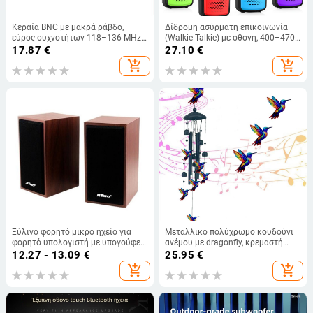
Κεραία BNC με μακρά ράβδο,
Δίδρομη ασύρματη επικοινωνία
εύρος συχνοτήτων 118–136 MHz,
(Walkie-Talkie) με οθόνη, 400–470
υψηλή ενίσχυση, ανοξείδωτο
MHz, 0,5 W, εμβέλεια 3–5 χλμ,
17.87
€
27.10
€
ατσάλι
μπαταρία λιθίου 1200 mAh
add_shopping_cart
add_shopping_cart
Ξύλινο φορητό μικρό ηχείο για
Μεταλλικό πολύχρωμο κουδούνι
φορητό υπολογιστή με υπογούφερ,
ανέμου με dragonfly, κρεμαστή
μοντέλο 2801, μάρκα Technical tuo
διακόσμηση για σπίτι και κήπο
12.27 - 13.09
€
25.95
€
add_shopping_cart
add_shopping_cart