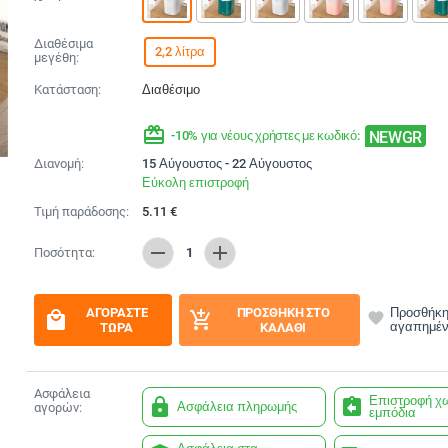
Διαθέσιμα
2,2 λίτρα
μεγέθη:
Κατάσταση:
Διαθέσιμο
redeem
NEWGR
-10% για νέους χρήστες με κωδικό:
Διανομή:
15 Αύγουστος - 22 Αύγουστος
Εύκολη επιστροφή
Τιμή παράδοσης:
5.11
€
remove
add
Ποσότητα:
1
ΑΓΟΡΆΣΤΕ
ΠΡΟΣΘΉΚΗ ΣΤΟ
Προσθήκη
local_mall
add_shopping_cart
favorite
αγαπημέ
ΤΏΡΑ
ΚΑΛΆΘΙ
Ασφάλεια
Επιστροφή χ
lock
assignment_return
Ασφάλεια πληρωμής
αγορών:
εμπόδια