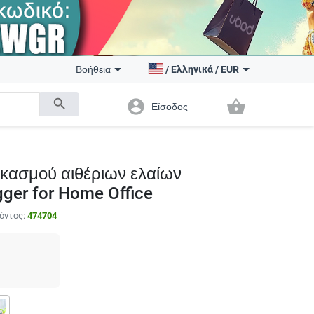
Βοήθεια
/
Ελληνικά
/
EUR
search
account_circle
shopping_basket
Είσοδος
εκασμού αιθέριων ελαίων
ger for Home Office
όντος:
474704