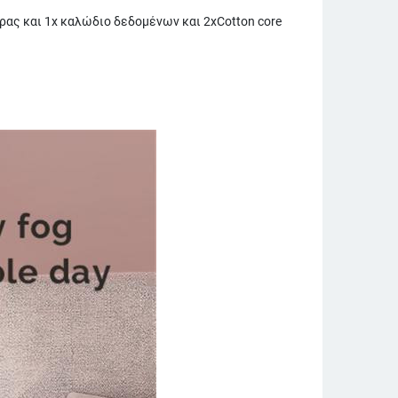
ρας και 1x καλώδιο δεδομένων και 2xCotton core