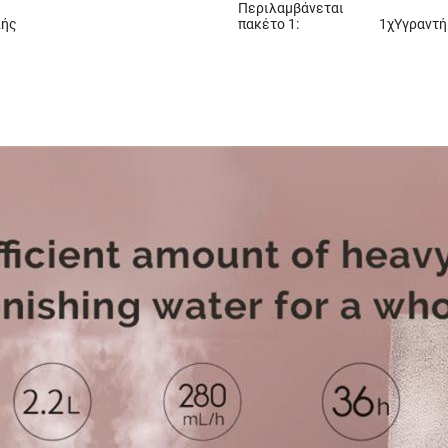
Περιλαμβάνεται
λής
πακέτο 1:
1χΥγραντή
n