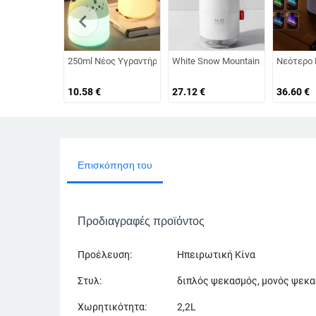
chevron_left
250ml Νέος Υγραντήρας Επιτραπέζιου Υγραντήρα με Πολύχ
White Snow Mountain Humidifier 50
Νεότερο R
10.58
€
27.12
€
36.60
€
Επισκόπηση του
Προδιαγραφές προϊόντος
Προέλευση:
Ηπειρωτική Κίνα
Στυλ:
διπλός ψεκασμός, μονός ψεκ
Χωρητικότητα:
2,2L