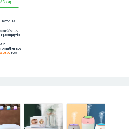
ράδοση
 εντός 14
ορασθέντων
 ημερομηνία
Air
Aromatherapy
αχυτές
έξω