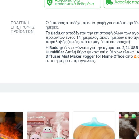
Ασφάλεια στα
policy
local_shipping
Ασφαλής πα
προσωπικά δεδομένα
ΠΟΛΙΤΙΚΗ
Ο έμπορος αποδέχεται επιστροφή για αυτό το προϊόν
ΕΠΙΣΤΡΟΦΗΣ
ημέρες.
ΠΡΟΪΟΝΤΩΝ:
Το Badu.gr αποδέχεται την επιστροφή όλων των αγ
προϊόντων εντός 14 ημερολογιακών ημερών από την
παραλαβής (εκτός από τα μαγιό και εσώρουχα).
Η Badu.gr δεν ευθύνεται για την αγορά του 2,2L USB 
Humidifier Διπλή θύρα ψεκασμού αιθέριων ελαίων 
Diffuser Mist Maker Fogger for Home Office από
Δι
από τη φόρμα παραγγελίας.