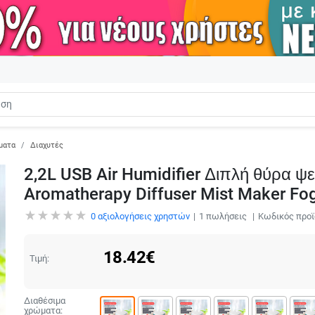
ματα
Διαχυτές
2,2L USB Air Humidifier Διπλή θύρα ψ
Aromatherapy Diffuser Mist Maker Fog
0
αξιολογήσεις χρηστών
1
πωλήσεις
Κωδικός προϊ
18.42
€
Τιμή:
Διαθέσιμα
χρώματα: