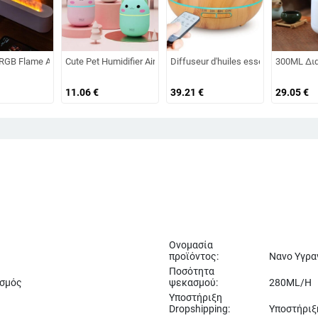
ρωμη Ατμόσφαιρα Ελαφρύς Διαχύτης Αρώματος Κρύου Ομίχλης Υγραντήρας Υ
0ML Ultrasonic USB Aroma Air Diffuser Καταπραϋντικό φως Aromatherapy Hum
GB Flame Aroma Diffuser Humidifier USB Desktop Simulation Light Aromatherapy
Cute Pet Humidifier Air Colorful Light Diffuser αιθέριων ελα
Diffuseur d'huiles essentielles et d'
300ML Δια
11.06
€
39.21
€
29.05
€
Ονομασία
προϊόντος:
Νανο Υγρα
Ποσότητα
ασμός
ψεκασμού:
280ML/H
Υποστήριξη
Dropshipping:
Υποστήριξ