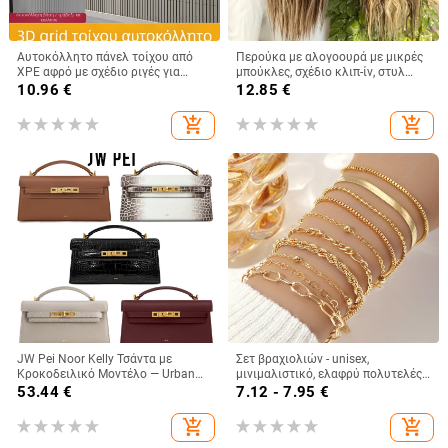
Αυτοκόλλητο πάνελ τοίχου από
Περούκα με αλογοουρά με μικρές
XPE αφρό με σχέδιο ριγές για
μπούκλες, σχέδιο κλιπ-ίν, στυλ
φόντο τηλεόρασης; 1 τεμάχιο;
Ευρώπης και Αμερικής, για κυρίες
10.96
€
12.85
€
αδιάβροχο, αντοχή στην υγρασία,
• Υλικό μαλλιών: θερμοανθεκτική
αντοχή σε λίπος, αντίσταση στη
ίνα • Τεχνολογία επεξεργασίας:
add_shopping_cart
add_shopping_cart
βρωμιά; μοντέρνο απλό στυλ, 3D
μηχανισμός • Δεν βαφεται
τοίχου διακόσμηση; κατάλληλο
για σαλόνι, υπνοδωμάτιο, είσοδο,
εστιατόριο
JW Pei Noor Kelly Τσάντα με
Σετ βραχιολιών - unisex,
Κροκοδειλικό Μοντέλο — Urban
μινιμαλιστικό, ελαφρύ πολυτελές
Simplicity, Συνθετικό Δέρμα,
στυλ, κουβανική πολυεπίπεδη
53.44
€
7.12 - 7.95
€
Οριζόντιο Τετράγωνο Σχήμα,
αλυσίδα, κράμα ψευδάργύρου,
Κλείσιμο Με Λουκέτο, Θήκη Για
ηλεκτροπλατίωση, 10 τεμάχια
add_shopping_cart
add_shopping_cart
Έγγραφα, PU Επένδυση