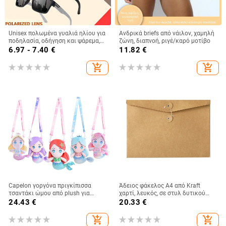
Unisex πολωμένα γυαλιά ηλίου για
Ανδρικά briefs από νάιλον, χαμηλή
ποδηλασία, οδήγηση και ψάρεμα,
ζώνη, διαπνοή, ριγέ/καρό μοτίβο
πλήρους σκελετού από PC,
6.97 - 7.40
€
11.82
€
αντικαταστάσιμοι φακοί
add_shopping_cart
add_shopping_cart
Capelon γοργόνα πριγκίπισσα
Άδειος φάκελος A4 από Kraft
τσαντάκι ώμου από plush για
χαρτί, λευκός, σε στυλ δυτικού
κορίτσια — υλικό: plush, γέμισμα:
φακέλου
24.43
€
20.33
€
PP βαμβάκι, τύπος plush: υπερ-
μαλακός κοντό plush, ηλικία: 7–14
add_shopping_cart
add_shopping_cart
ετών