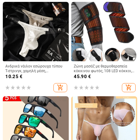
Ανδρικά νάιλον εσώρουχα τύπου
Ζώνη μασάζ με θερμοθεραπεία
T-στρινγκ, χαμηλή μέση,
κόκκινου φωτός, 108 LED κόκκοι,
μονόχρωμα, βαμβακή επένδυση
660 nm, θέρμανση και δόνηση για
10.25
€
45.90
€
καβάλου
μασάζ καρπού και ποδιών
add_shopping_cart
add_shopping_cart