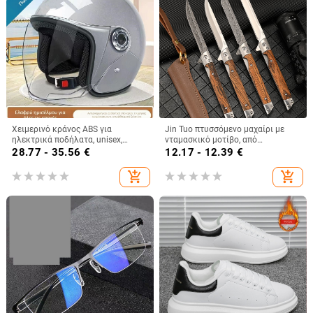
Χειμερινό κράνος ABS για
Jin Tuo πτυσσόμενο μαχαίρι με
ηλεκτρικά ποδήλατα, unisex,
νταμασκικό μοτίβο, από
πιστοποιημένο Gb811-2022b, 3C
ανοξείδωτο ατσάλι 3Cr13Mov,
28.77 - 35.56
€
12.17 - 12.39
€
2022010907447750
πολυχρηστικό για υπαίθριο
κάμπινγκ, γρήγορο άνοιγμα
add_shopping_cart
add_shopping_cart