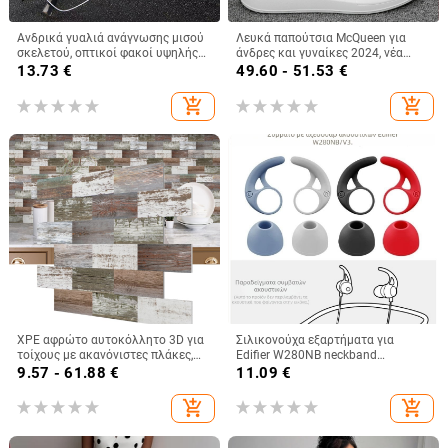
Ανδρικά γυαλιά ανάγνωσης μισού
Λευκά παπούτσια McQueen για
σκελετού, οπτικοί φακοί υψηλής
άνδρες και γυναίκες 2024, νέα
ευκρίνειας, αντι-μπλε φως, ρητίνη,
παπούτσια για την άνοιξη και το
13.73
€
49.60 - 51.53
€
γυαλιά ανάγνωσης για μεσήλικες
φθινόπωρο, με χοντρή σόλα,
και ηλικιωμένους, επαγγελματικά
αυξημένη, ελαφριά, αναπνεύσιμα
add_shopping_cart
add_shopping_cart
γυαλιά
αθλητικά, casual, για όλες τις
ηλικίες.
XPE αφρώτο αυτοκόλλητο 3D για
Σιλικονούχα εξαρτήματα για
τοίχους με ακανόνιστες πλάκες,
Edifier W280NB neckband
για κουζίνα και μπάνιο, ματ
Bluetooth — φτερά και ακουστικά,
9.57 - 61.88
€
11.09
€
αδιάβροχο ταπετσαρία τοίχου,
ανάγλυφη επιφάνεια, μορφή ημι-
μοτίβο 22117422025
πακέτο, γενικού σκοπού, συμβατό
add_shopping_cart
add_shopping_cart
με OPPO