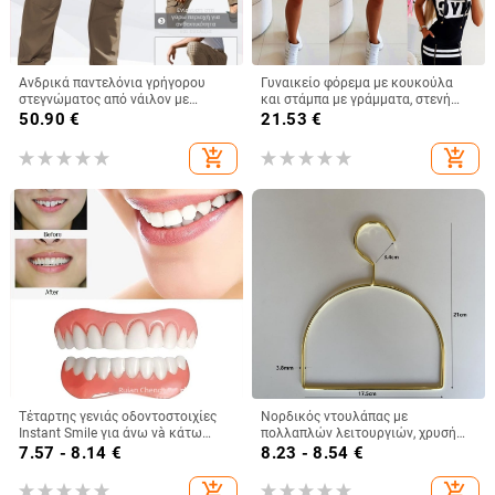
Ανδρικά παντελόνια γρήγορου
Γυναικείο φόρεμα με κουκούλα
στεγνώματος από νάιλον με
και στάμπα με γράμματα, στενή
ελαστικότητα για υπαίθριες
γραμμή, Amazon AliExpress 2021,
50.90
€
21.53
€
πεζοπορίες και ορειβασία,
από την Ευρώπη και την Αμερική.
μονόχρωμα, με πολλά τσεπάκια.
add_shopping_cart
add_shopping_cart
Τέταρτης γενιάς οδοντοστοιχίες
Νορδικός ντουλάπας με
Instant Smile για άνω và κάτω
πολλαπλών λειτουργιών, χρυσή
γνάθες – πλήρες σετ, λεύκανση και
μεταλλική κρεμάστρα ρούχων με
7.57 - 8.14
€
8.23 - 8.54
€
ρεαλιστικά δόντια
θήκη για γραβάτες, δαχτυλίδι για
φουλάρια και ράφι πετσέτας
add_shopping_cart
add_shopping_cart