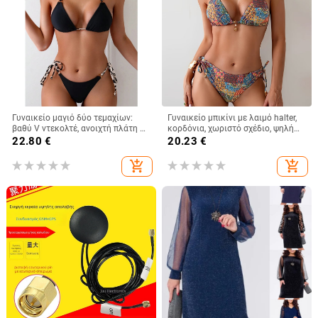
Γυναικείο μαγιό δύο τεμαχίων:
Γυναικείο μπικίνι με λαιμό halter,
βαθύ V ντεκολτέ, ανοιχτή πλάτη με
κορδόνια, χωριστό σχέδιο, ψηλή
κορδωτό δέσιμο, επένδυση
μέση, εκτύπωση και
22.80
€
20.23
€
στήθους; ύφασμα νάιλον 80%,
ενσωματωμένες επενδύσεις
επικάλυψη ελαστικό 20%; βάρος
στήθους
add_shopping_cart
add_shopping_cart
300 g; κατάλληλο για κολύμβηση
και βάδισμα στα ρηχά