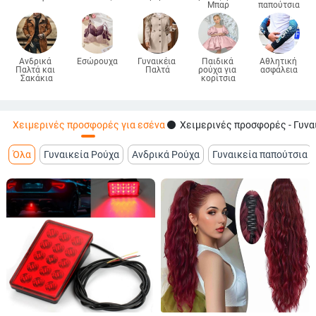
Μπαρ
παπούτσια
Ανδρικά 
Εσώρουχα
Γυναικέια 
Παιδικά 
Αθλητική 
Παλτά και 
Παλτά
ρούχα για 
ασφάλεια
Σακάκια
κορίτσια
fiber_manual_record
Χειμερινές προσφορές για εσένα
Χειμερινές προσφορές - Γυνα
Όλα
Γυναικεία Ρούχα
Ανδρικά Ρούχα
Γυναικεία παπούτσια