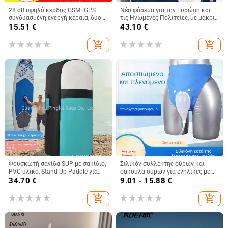
28 dB υψηλό κέρδος GSM+GPS
Νέο φόρεμα για την Ευρώπη και
συνδυασμένη ενεργή κεραία, δύο
τις Ηνωμένες Πολιτείες, με μακριά
σε ένα για πλοήγηση αυτοκινήτου,
μανίκια, ασημένια ραφή σε σκόνη,
15.51
€
43.10
€
εξωτερική αδιάβροχη GPS κεραία
βαριά βιομηχανία, στρογγυλή
λαιμόκοψη, κομψή, μοντέρνα
add_shopping_cart
add_shopping_cart
φούστα υψηλής ποιότητας.
Φουσκωτή σανίδα SUP με σακίδιο,
Σιλικόν συλλέκτης ούρων και
PVC υλικό, Stand Up Paddle για
σακούλα ούρων για ενήλικες με
θαλάσσια σπορ, δυνατότητα
ακράτεια
34.70
€
9.01 - 15.88
€
λογότυπου
add_shopping_cart
add_shopping_cart