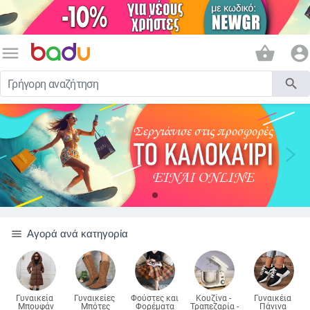
menu
shopping_basket
account_circle
search
menu
Αγορά ανά κατηγορία
Γυναικεία 
Γυναικείες 
Φούστες και 
Κουζίνα - 
Γυναικέια 
Μπουφάν
Μπότες
Φορέματα
Τραπεζαρία - 
Πάνινα 