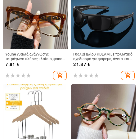
Youhe γυαλιά ανάγνωσης,
Γυαλιά ηλίου KDEAM με πολωτικό
τετράγωνο πλήρες πλαίσιο, φακοί
σχεδιασμό για ψάρεμα, άνετα και
PC αντι-μπλε φως, υψηλής
αντιολισθητικά, με αθλητικό
7.81
€
21.87
€
ποιότητας μόδα, unisex
σκελετό KDEAM, νέα, πολωμένα, με
σκελετό TR90.
add_shopping_cart
add_shopping_cart