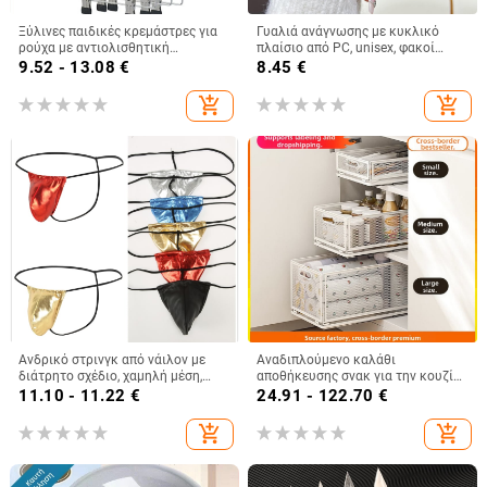
Ξύλινες παιδικές κρεμάστρες για
Γυαλιά ανάγνωσης με κυκλικό
ρούχα με αντιολισθητική
πλαίσιο από PC, unisex, φακοί
επιφάνεια, κλιπ για παντελόνια,
διπλής χρήσης μακριά και κοντά,
9.52 - 13.08
€
8.45
€
σετ 5 τεμάχια
PC υλικό φακών, προσωπικό στυλ
μόδας
add_shopping_cart
add_shopping_cart
Ανδρικό στρινγκ από νάιλον με
Αναδιπλούμενο καλάθι
διάτρητο σχέδιο, χαμηλή μέση,
αποθήκευσης σνακ για την κουζίνα
διαπνοή
– ράφι από ανθρακούχο χάλυβα με
11.10 - 11.22
€
24.91 - 122.70
€
πολλαπλά επίπεδα, χωρίς
εγκατάσταση
add_shopping_cart
add_shopping_cart