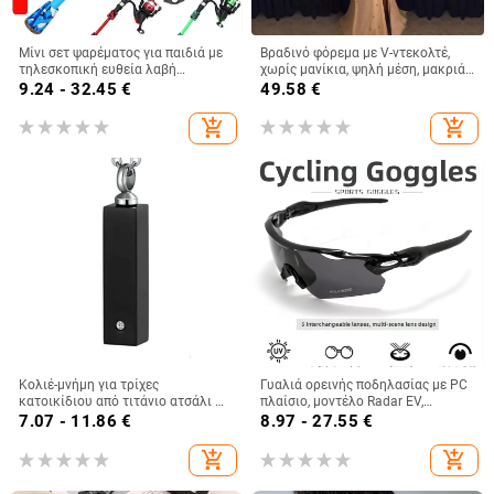
Μίνι σετ ψαρέματος για παιδιά με
Βραδινό φόρεμα με V-ντεκολτέ,
τηλεσκοπική ευθεία λαβή
χωρίς μανίκια, ψηλή μέση, μακριά
καλαμιού, καρούλι και θήκη
φούστα με αερόγραμμη γραμμή,
9.24 - 32.45
€
49.58
€
καλαμιού για θαλάσσιο ψάρεμα
πολυεστέρας, φερμουάρ
add_shopping_cart
add_shopping_cart
Κολιέ-μνήμη για τρίχες
Γυαλιά ορεινής ποδηλασίας με PC
κατοικίδιου από τιτάνιο ατσάλι —
πλαίσιο, μοντέλο Radar EV,
τετράγωνος γεωμετρικός
εναλλάξιμοι φακοί, συμβατά με
7.07 - 11.86
€
8.97 - 27.55
€
σχεδιασμός, unisex,
γυαλιά μυωπίας
ηλεκτροπολίωση φινίρισμα,
add_shopping_cart
add_shopping_cart
προσαρμογή