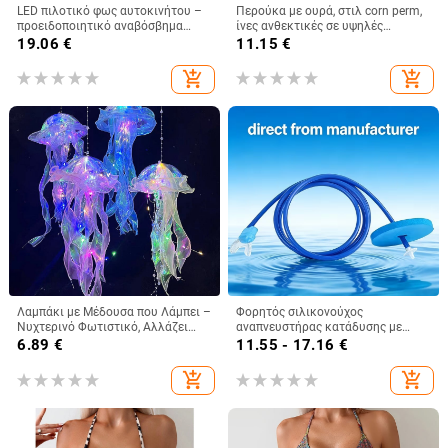
LED πιλοτικό φως αυτοκινήτου –
Περούκα με ουρά, στιλ corn perm,
προειδοποιητικό αναβόσβημα
ίνες ανθεκτικές σε υψηλές
οπίσθιο φως κατά της μετωπικής
θερμοκρασίες, μοντέλο 7030, Bai
19.06
€
11.15
€
σύγκρουσης, φλας φρένου/κρουζ
fumei
– ABS+LED, 2W, 12V, 0.3A,
add_shopping_cart
add_shopping_cart
Μοντέλο: Pilot Light
Λαμπάκι με Μέδουσα που Λάμπει –
Φορητός σιλικονούχος
Νυχτερινό Φωτιστικό, Αλλάζει
αναπνευστήρας κατάδυσης με
Χρώματα, Διακοσμητικό για
στεγανού τύπου βαλβίδα αναπνοής
6.89
€
11.55 - 17.16
€
Παιδιά
για υποβρύχια εκπαίδευση
add_shopping_cart
add_shopping_cart