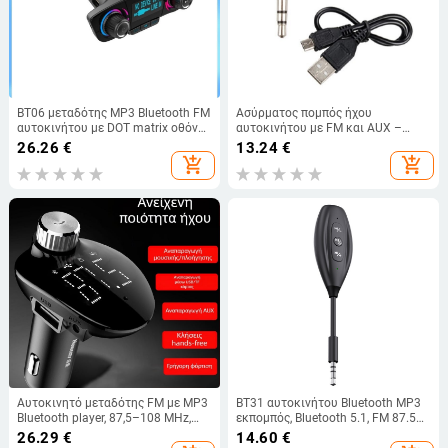
BT06 μεταδότης MP3 Bluetooth FM
Ασύρματος πομπός ήχου
αυτοκινήτου με DOT matrix οθόνη
αυτοκινήτου με FM και AUX –
και γρήγορη φόρτιση 2.1A
Μοντέλο T01, 87.5–108.0 MHz,
26.26
€
13.24
€
εμβέλεια 10 m, τάση 3.3–4.2 V, 30
add_shopping_cart
add_shopping_cart
mA
Αυτοκινητό μεταδότης FM με MP3
BT31 αυτοκινήτου Bluetooth MP3
Bluetooth player, 87,5–108 MHz,
εκπομπός, Bluetooth 5.1, FM 87.5–
20–20 kHz, παραμόρφωση <3%,
108.0 MHz, 12–24V DC
26.29
€
14.60
€
εμβέλεια 5 m, 12–24 V