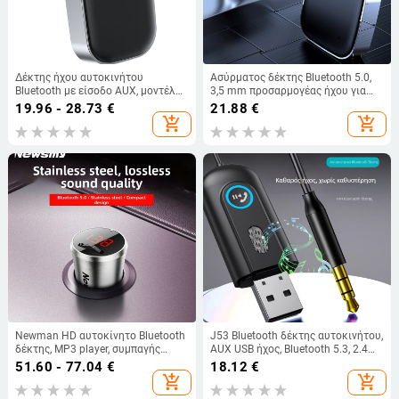
Δέκτης ήχου αυτοκινήτου
Ασύρματος δέκτης Bluetooth 5.0,
Bluetooth με είσοδο AUX, μοντέλο
3,5 mm προσαρμογέας ήχου για
J23, Bluetooth 5.0, 5V, 30mA,
ακουστικά, μοντέλο J21, 5V, 1A,
19.96 - 28.73
€
21.88
€
παραμόρφωση 0.1
απόκριση συχνότητας 12,
add_shopping_cart
add_shopping_cart
παραμόρφωση 2,5%
Newman HD αυτοκίνητο Bluetooth
J53 Bluetooth δέκτης αυτοκινήτου,
δέκτης, MP3 player, συμπαγής
AUX USB ήχος, Bluetooth 5.3, 2.4
κατασκευή, διπλής θύρας γρήγορη
GHz, 5V, 150 mA
51.60 - 77.04
€
18.12
€
φόρτιση, πομπός FM
add_shopping_cart
add_shopping_cart