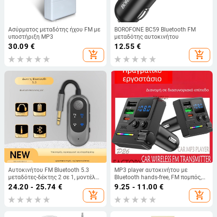
Ασύρματος μεταδότης ήχου FM με
BOROFONE BC59 Bluetooth FM
υποστήριξη MP3
μεταδότης αυτοκινήτου
30.09
€
12.55
€
add_shopping_cart
add_shopping_cart
Αυτοκινήτου FM Bluetooth 5.3
MP3 player αυτοκινήτου με
μεταδότες-δέκτης 2 σε 1, μοντέλο
Bluetooth hands-free, FM πομπός,
W10, 5V, εμβέλεια έως 10 μ., ABS,
περιβαλλοντικό φως και
24.20 - 25.74
€
9.25 - 11.00
€
βάρος 18 g
φορτιστής αυτοκινήτου (Μάρκα:
add_shopping_cart
add_shopping_cart
Syed; Μοντέλο: P2; Υλικό: ABS)