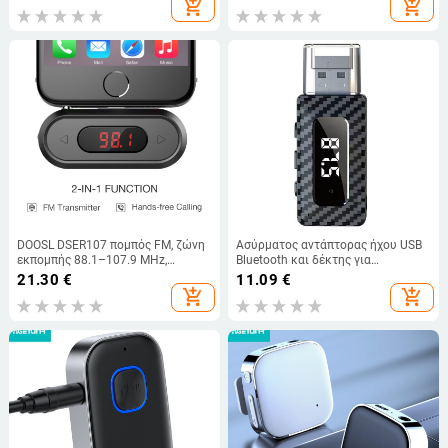
add_shopping_cart
add_shopping_cart
DOOSL DSER107 πομπός FM, ζώνη
Ασύρματος αντάπτορας ήχου USB
εκπομπής 88.1–107.9 MHz,
Bluetooth και δέκτης για
απόκριση συχνοτήτων 20–20 kHz,
αυτοκίνητο, Bluetooth 5.0 FM
21.30
€
11.09
€
4.2 V, 25 mA, παραμόρφωση 1%
μεταδότης, 87,5–108 MHz,
add_shopping_cart
add_shopping_cart
εμβέλεια 10 m, τροφοδοσία 5V