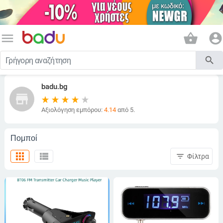
menu
shopping_basket
account_circle
search
badu.bg
store
Αξιολόγηση εμπόρου:
4.14
από 5.
Πομποί
apps
view_list
filter_list
Φίλτρα