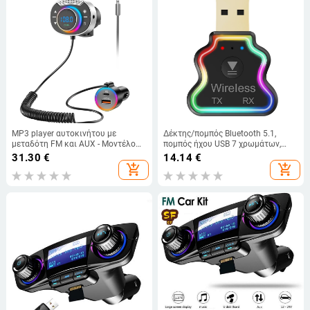
MP3 player αυτοκινήτου με
Δέκτης/πομπός Bluetooth 5.1,
μεταδότη FM και AUX - Μοντέλο
πομπός ήχου USB 7 χρωμάτων,
T86, είσοδος 12-24V, 78–107,5
πομπός Bluetooth για φορητό
31.30
€
14.14
€
MHz, παραμόρφωση 10%, εμβέλεια
υπολογιστή/τηλεόραση
add_shopping_cart
add_shopping_cart
10 m