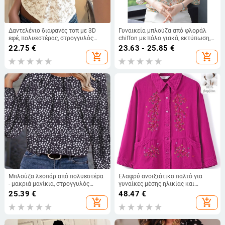
Δαντελένιο διαφανές τοπ με 3D
Γυναικεία μπλούζα από φλοράλ
εφέ, πολυεστέρας, στρογγυλός
chiffon με πόλο γιακά, εκτύπωση,
λαιμός, μανίκια 3/4, στυλ
μανίκι 7/8, Καλοκαίρι 2023
22.75
€
23.63 - 25.85
€
πουλόβερ
add_shopping_cart
add_shopping_cart
Μπλούζα λεοπάρ από πολυεστέρα
Ελαφρύ ανοιξιάτικο παλτό για
- μακριά μανίκια, στρογγυλός
γυναίκες μέσης ηλικίας και
λαιμός, ελεύθερη γραμμή
ηλικιωμένες, πουκάμισο με μακριά
25.39
€
48.47
€
μανίκια σε μεγάλο μέγεθος, ρούχα
add_shopping_cart
add_shopping_cart
για γιαγιά