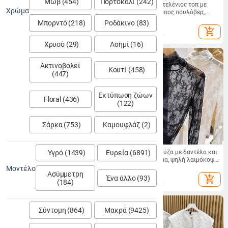
Μωβ (454)
Πορτοκαλί (242)
Γυναικείο τοπ από πολυεστέρα με
Γυναικείος δαντελένιος τοπ με
Χρώμα
δαντέλα και διάτρητα μοτίφ, κοντό
καρό σχέδιο, τύπος πουλόβερ,
μήκος, μακριά μανίκια, τετράγωνη
υπερ-κοντό μήκος, ψηλός γιακά
18.50
€
24.14
€
Μπορντό (218)
Ροδάκινο (83)
λαιμόκοψη, μονόχρωμο
add_shopping_cart
add_shopping_cart
Χρυσό (29)
Ασημί (16)
Ακτινοβολεί
Κουτί (458)
(447)
Εκτύπωση ζώων
Floral (436)
(122)
Σάρκα (753)
Καμουφλάζ (2)
Υγρό (1439)
Ευρεία (6891)
Ζακετάκι με κέντημα και δαντέλα,
Γυναικεία μπλούζα με δαντέλα και
βαμβακερή μείξη 30–50%, V-λαιμό,
διάτρητο πλέγμα, ψηλή λαιμόκοψη,
μακριά μανίκια
φθινοπωρινή 2025
Μοντέλο
27.28
€
8.80
€
Ασύμμετρη
add_shopping_cart
add_shopping_cart
Ένα άλλο (93)
(184)
Σύντομη (864)
Μακρά (9425)