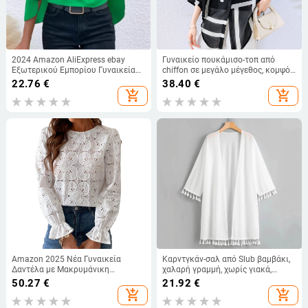
2024 Amazon AliExpress ebay
Γυναικείο πουκάμισο-τοπ από
Εξωτερικού Εμπορίου Γυναικεία
chiffon σε μεγάλο μέγεθος, κομψό
Ρούχα Άνοιξη και Καλοκαίρι Joker
εκτυπωμένο ριγέ σχέδιο
22.76
€
38.40
€
Μονόχρωμο Πουκάμισο με
add_shopping_cart
add_shopping_cart
Στρογγυλή Λαιμόκοψη και
Πολυεπίπεδη Μανσέτα
Amazon 2025 Νέα Γυναικεία
Καρντγκάν-σαλ από Slub βαμβάκι,
Δαντέλα με Μακρυμάνικη
χαλαρή γραμμή, χωρίς γιακά,
Μπλούζα με Επένδυση και
μονόχρωμο σχέδιο
50.27
€
21.92
€
Κέντημα με Κέντημα
add_shopping_cart
add_shopping_cart