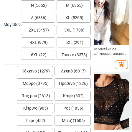
Ν (5652)
Μ (6365)
Λ (6386)
XL (5265)
Μέγεθος
2ΧL (3457)
3ΧL (1708)
4ΧL (979)
5ΧL (291)
Δαντελένια μπλούζα με μακριά
Γυναικείο τοπ με δαντέλα σε
μανίκια, 3D μοτίβο, Α-γραμμή,
βερίκοκο, χαλαρή γραμμή, μακριά
6ΧL (22)
Τυπικό (3378)
στρογυλός λαιμός
μανίκια, λαιμός με μέτριο ύψος
42.76
€
27.23
€
add_shopping_cart
add_shopping_cart
Κόκκινο (1279)
Λευκό (6017)
Μαύρο (3795)
Πράσινο (1226)
Γιος μου (2618)
Καφέ (602)
Κίτρινο (965)
Ροζ (1836)
Γκρι (452)
Μπεζ (1506)