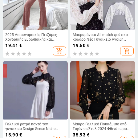
2025 Διασυνοριακές Πιτζάμες
Μακρυμάνικο All-match ψεύτικο
Χονδρικής Ευρωπαϊκής και
κολάρο Νέο Γυναικείο Άνοιξη
Αμερικανικής Εξαγωγής Κομμένες
Καλοκαίρι Φθινόπωρο Εξωτερικό
19.41
€
19.50
€
Σετ Σπιτιού Ενηλίκων Ολόσωμες,
Κοντό Δαντελένιο Ζακέτα με
add_shopping_cart
add_shopping_cart
Σέξι με Αποστολή
Φούστα Σάλι Αντιανεμικό
Γαλλικό ρετρό κοντό τοπ
Μαύρο Γαλλικό Πουκάμισο από
γυναικείο Design Sense Niche
Σιφόν σε Στυλ 2024 Φθινόπωρο
Super Fairy Lantern μανίκι
Νέο Στυλ Μεγάλο Μέγεθος Λεπτό
15.90
€
35.93
€
Αντηλιακό μικρό σάλι
Μακρυμάνικο Φλοράλ Πουκάμισο