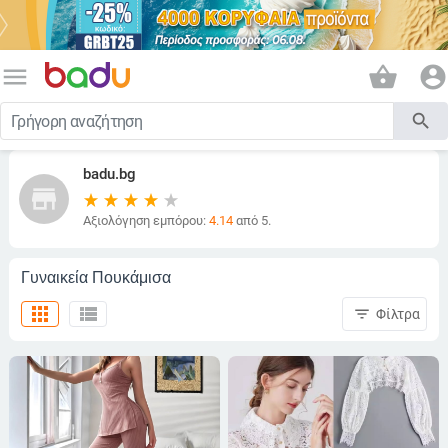
menu
shopping_basket
account_circle
search
badu.bg
store
Αξιολόγηση εμπόρου:
4.14
από 5.
Γυναικεία Πουκάμισα
apps
view_list
filter_list
Φίλτρα