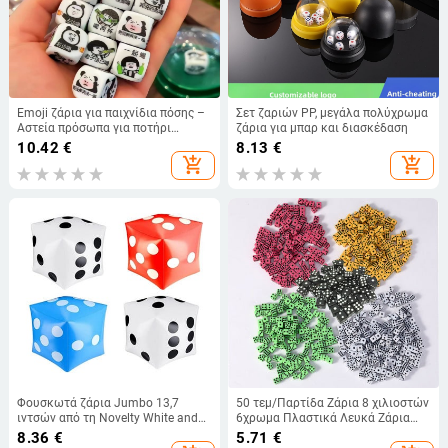
Emoji ζάρια για παιχνίδια πόσης –
Σετ ζαριών PP, μεγάλα πολύχρωμα
Αστεία πρόσωπα για ποτήρι
ζάρια για μπαρ και διασκέδαση
κρασιού
10.42
€
8.13
€
add_shopping_cart
add_shopping_cart
Φουσκωτά ζάρια Jumbo 13,7
50 τεμ/Παρτίδα Ζάρια 8 χιλιοστών
ιντσών από τη Novelty White and
6χρωμα Πλαστικά Λευκά Ζάρια
Black Giant Dice για πλατύ παιχνίδι
Παιχνιδιού Standard Six Sided
8.36
€
5.71
€
σε εσωτερικούς και εξωτερικούς
Decider Birthday Parties