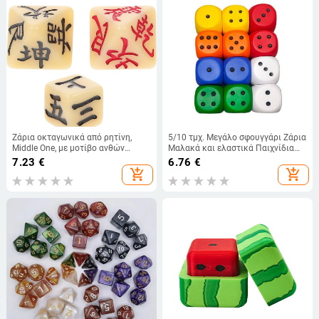
Ζάρια οκταγωνικά από ρητίνη,
5/10 τμχ. Μεγάλο σφουγγάρι Ζάρια
Middle One, με μοτίβο ανθών
Μαλακά και ελαστικά Παιχνίδια
δαμασκηνιάς, μαργαριτένιο
Χρώμα Ζάρια συμπαγούς σημείου
7.23
€
6.76
€
φινίρισμα, σετ 3 τεμάχια
6cm Γνωστικά Διασκεδαστικά
add_shopping_cart
add_shopping_cart
Εργαλείο Παιχνιδιού Party Home
Garden