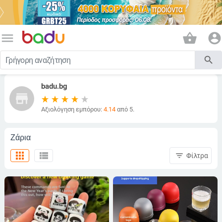
menu
shopping_basket
account_circle
search
badu.bg
store
Αξιολόγηση εμπόρου:
4.14
από 5.
Ζάρια
apps
view_list
filter_list
Φίλτρα