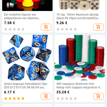
Σετ κύπελλα ζαριών για
10 τεμ. 16mm Ακρυλικό ιβουάρ
μπάρμπεκιου και πάγκους
Ζάρια D6 Ζάρια για επιτραπέζιο
φαγητού, κόκκινα κύπελλα ζαριών
παιχνίδι Στρογγυλό ψυχαγωγικό
7.58
€
9.26
€
για διασκέδαση σε νυχτερινά
πάρτι Κύβοι Mahjong Αξεσουάρ
add_shopping_cart
add_shopping_cart
κέντρα
Ζάρια
Διπλό έγχρωμο πολυεδρικό ζάρι
400 τεμαχίων πλαστικά τσιπ
D20 D12 D10 D% D8 D6 D4 για
πόκερ τσιπ τυχερού παιχνιδιού 4
παιχνίδια με ζάρια RPG DND
χρώματα αντίθετη κάρτα για το
6.17
€
35.28
€
παιχνίδι που μετρά τα τσιπ
add_shopping_cart
add_shopping_cart
μπίνγκο