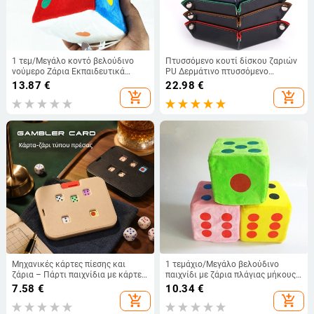
1 τεμ/Μεγάλο κοντό βελούδινο
Πτυσσόμενο κουτί δίσκου ζαριών
νούμερο Ζάρια Εκπαιδευτικά
PU Δερμάτινο πτυσσόμενο
Βοηθήματα Μήκος πλάγιας 10cm
εξάγωνο κλειδί Αποθήκευση
13.87
€
22.98
€
Μαλακά παιχνίδια Στηρίγματα
κέρματος Τετράγωνος δίσκος
add_shopping_cart
add_shopping_cart
παιχνιδιών Γράμμα Ζάρια
Παιχνίδι Dice Επιτραπέζια
Προσροφήσιμο γεμισμένο παιχνίδι
παιχνίδια
Μηχανικές κάρτες πίεσης και
1 τεμάχιο/Μεγάλο βελούδινο
ζάρια – Πάρτι παιχνίδια με κάρτες,
παιχνίδι με ζάρια πλάγιας μήκους
EDC ανακούφιση στρες, δώρο
12 εκ. Σημειακά ζάρια Τρία
7.58
€
10.34
€
χρώματα είναι διαθέσιμα
add_shopping_cart
add_shopping_cart
στηρίγματα για παιχνίδια πρώιμης