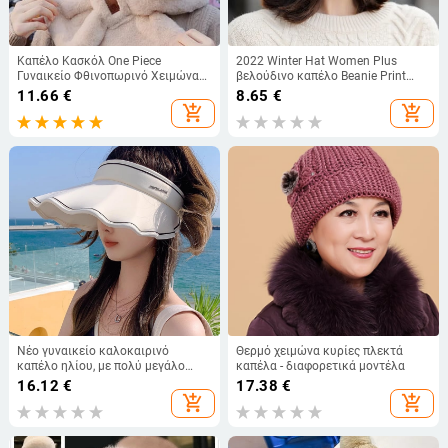
Καπέλο Κασκόλ One Piece
2022 Winter Hat Women Plus
Γυναικείο Φθινοπωρινό Χειμώνα
βελούδινο καπέλο Beanie Print
Απομίμηση Κουνελιού Μαλλιά
Ζεστό κόκκινο μόδα Καπέλα Gorro
11.66
€
8.65
€
Παχύ Ζεστό Ποδηλασία
Μαλακό καπό
add_shopping_cart
add_shopping_cart
Αντιανεμικό και ανθεκτικό στο
κρύο λαιμό με κουκούλα
Νέο γυναικείο καλοκαιρινό
Θερμό χειμώνα κυρίες πλεκτά
καπέλο ηλίου, με πολύ μεγάλο
καπέλα - διαφορετικά μοντέλα
γείσο, προστατευτική ζελατίνα UV,
16.12
€
17.38
€
καπέλο ηλίου θαλάσσης
add_shopping_cart
add_shopping_cart