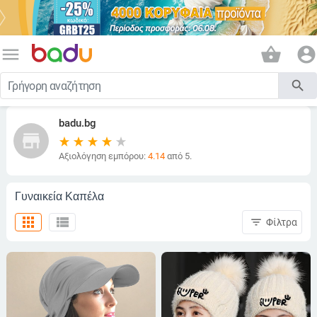
menu
shopping_basket
account_circle
search
badu.bg
store
Αξιολόγηση εμπόρου:
4.14
από 5.
Γυναικεία Καπέλα
apps
view_list
filter_list
Φίλτρα