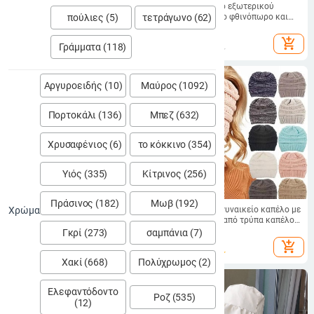
LOVINGSHA υψηλής ποιότητας
Πλεκτό καπέλο εξωτερικού
πούλιες (5)
τετράγωνο (62)
επώνυμα γυναικείο καπέλο Unisex
εμπορίου για το φθινόπωρο και
Ζεστό γυναικείο φθινοπωρινό
τον χειμώνα με κυλινδρικό γείσο,
11.43
€
15.64
€
χειμερινό καπέλο μόδας Hip-hop
καπέλο ψαρά μόδας κορεάτικου
add_shopping_cart
add_shopping_cart
Γράμματα (118)
Beanie για άνδρες Καπέλο HT187
στιλ, κομψό γυναικείο καπέλο,
καπέλο ηλίου βρετανικού στιλ
Αργυροειδής (10)
Μαύρος (1092)
Πορτοκάλι (136)
Μπεζ (632)
Χρυσαφένιος (6)
το κόκκινο (354)
Υιός (335)
Κίτρινος (256)
Πράσινος (182)
Μωβ (192)
Χρώμα
Γυναικείο βελούδινο καπέλο
Χειμωνιάτικο γυναικείο καπέλο με
μπαλάκι πάνω από τρύπα καπέλο
9.54
€
για κορίτσια Καπέλο πλεκτά
Γκρί (273)
σαμπάνια (7)
12.99
€
φασόλια
add_shopping_cart
add_shopping_cart
Χακί (668)
Πολύχρωμος (2)
Ελεφαντόδοντο
Ροζ (535)
(12)