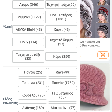
Αχυρο (346)
Τεχνητή τρίχα (59)
Πολυεστέρας
Βαμβάκι (1127)
(1381)
Υλικό
ΛΕΥΚΑ ΕΙΔΗ (43)
Χαρτί (43)
Τεχνητό δέρμα
Πουχ (114)
Κομψά γυναικεία καπέλα,
Γυναικείο γούνινο καπέλο για
(27)
καλοκαιρινά καπέλα ηλίου για
χειμώνα Φυσικό Rex καπέλο
μεσήλικες και ηλικιωμένους,
κουνελιού Ρωσικό γυναικείο
12.99 - 16.24
€
23.91
€
λεπτά καπέλα τύπου bucket για
γούνινο κάλυμμα κεφαλής αυτί
add_shopping_cart
add_shopping_cart
Τεχνητό μετάξι
Κύμα (359)
μητέρες.
εξωτερικού χώρου Ζεστά
(33)
λουλούδια Ωτοασπίδες Καπέλα
φασολιών
Πόντοι (25)
Raye (99)
Τυπώνω (231)
Πυκνός (1752)
Γεωμετρικός
Κουρελού (95)
(68)
Είδος
ευλογιάς
Ανθινος (189)
Μια εικόνα (77)