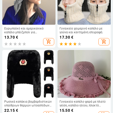
Ευρωπαϊκό και αμερικανικό
Γυναικείο χειμερινό καπέλο με
καπέλο μπέιζμπολ για
γούνα και κεντημένη επιγραφή
καλοκαιρινές εξαγωγές χονδρικής
13.70
€
17.30
€
με δέσιμο στην πλάτη, καπέλο
add_shopping_cart
add_shopping_cart
εξωτερικού χώρου, μονόχρωμο
γείσο, κασκόλ/καπέλο
Ρωσικά καπάκια βομβαρδιστικών
Γυναικείο καπέλο ψαρά με πλατύ
υπαίθριων θερμών ωτοασπίδων
γείσο, καπέλο ηλίου, πλεκτό
ανδρικά και γυναικεία καθολικά
καπέλο ηλίου, καπέλο διακοπών
22.15
€
15.50
€
καπάκια χειμερινού σκι καπέλα με
στην παραλία, καπέλο ηλίου με