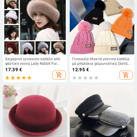
Χειμερινό γυναικείο καπέλο από
Γυναικεία πλεκτά γούνινα καπέλα
ψεύτικη γούνα Lady Rabbit Fur
με μπαλάκια χειμωνιάτικα ζεστά
Ζεστό καπέλο με Ωτοασπίδες από
βελούδινα θερμικά παχύρρευστα
17.39
€
12.95
€
Faux Fox Fur Fur
Καπέλα φασολιών για
add_shopping_cart
add_shopping_cart
εξωτερικούς χώρους αντιανεμικά
Skullies Καπάκι καπό