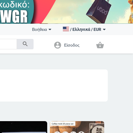
Βοήθεια
/
Ελληνικά
/
EUR
search
account_circle
shopping_basket
Είσοδος