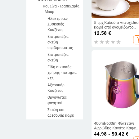
Κουζίνα - Τραπεζαρία
- Μπαρ
Ηλεκτρικές
5 τμχ Καλούπι για σχέδιο
Συσκευές
καφέ από ανοξείδωτο
Κουζίνας
χάλυβα DIY στένσιλ για
12.58
€
καπουτσίνο Εκτύπωση κ
Επιτραπέζια
add_sh
Μοντέλο ψεκασμού αφρ
σκεύη
σχεδίασης Εργαλεία μήτ
σερβιρισματος
κόσκινου
Επιτραπέζια
σκεύη
Είδη οικιακής
χρήσης - ποτήρια
κτλ
Αξεσουάρ
Κουζίνας
Οργανωτές
φαγητού
Σκεύη και
αξεσουάρ καφέ
Παραβιάσεις
400ml/600ml Φλιτζάνι
καφέ
Αφρώδης Κανάτα Καφέ
Αξεσουάρ Coffee Latte Ar
44.98 - 50.42
€
Καφετιέρες και
Αξεσουάρ 304 από