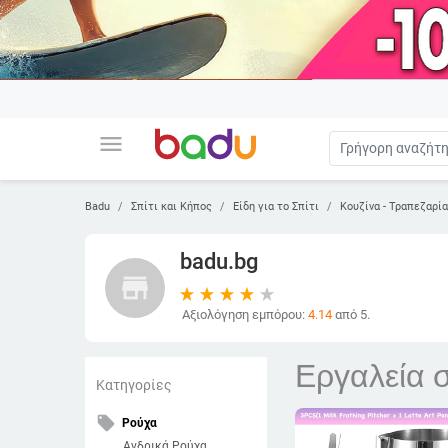
menu
Badu
Σπίτι και Κήπος
Είδη για το Σπίτι
Κουζίνα - Τραπεζαρί
badu.bg
store
Αξιολόγηση εμπόρου:
4.14
από 5.
Εργαλεία 
Κατηγορίες
local_offer
Ρούχα
Ανδρικά Ρούχα