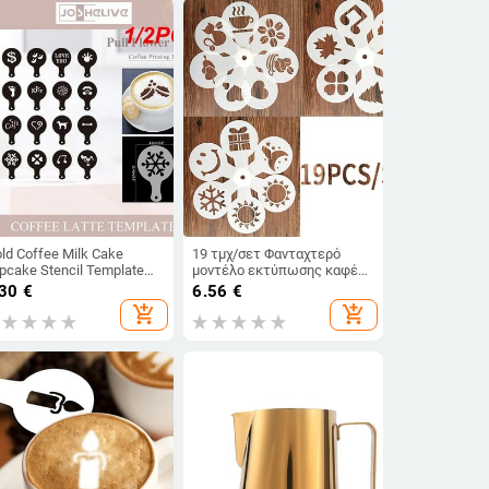
ld Coffee Milk Cake
19 τμχ/σετ Φανταχτερό
pcake Stencil Template
μοντέλο εκτύπωσης καφέ
ffee Barista Cappuccino
Στένσιλ με αφρό κέικ Σχέδιο
.30
€
6.56
€
mplate Strew Pad Duster
καφέ με φόρμα καπουτσίνο
add_shopping_cart
add_shopping_cart
ray
Εργαλεία κόσκινου ζάχαρης
σε σκόνη