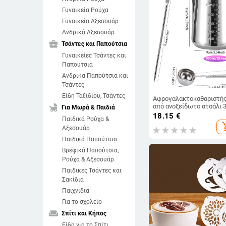
Γυναικεία Ρούχα
Γυναικεία Αξεσουάρ
Ανδρικά Αξεσουάρ
business_center
Τσάντες και Παπούτσια
Γυναικείες Τσάντες και
Παπούτσια
Ανδρικα Παπούτσια και
Τσάντες
Είδη Ταξιδίου, Τσάντες
Αφρογαλακτοκαθαριστή
child_friendly
από ανοξείδωτο ατσάλι 3
Για Μωρά & Παιδιά
βελόνα Latte Art, κουτάλ
18.15
€
Παιδικά Ρούχα &
μέτρησης, σετ λαβίδων,
add_sh
Αξεσουάρ
αφρογαλακτοκαθαριστή
καφέ, εργαλεία παρασκε
Παιδικά Παπούτσια
καφέ με γεύση
Βρεφικά Παπούτσια,
Ρούχα & Αξεσουάρ
Παιδικές Τσάντες και
Σακίδια
Παιχνίδια
Για το σχολείο
weekend
Σπίτι και Κήπος
Είδη για το Σπίτι