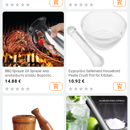
add_shopping_cart
add_shopping_cart
σκόρδου Εργαλείο κουζίνας
Μπάρμπεκιου Ψήσιμο
BBQ Sprayer Oil Sprayer Από
Εγχειρίδιο Safemend Household
ανοξείδωτο ατσάλι Φορητός
Pestle Crush Pot for Kitchen
ψεκαστήρας λαδιού μπάρμπεκιου
Chemical Grinding Bowl Glass
14.88
€
10.92
€
για κουζίνα Εξωτερικό BBQ
Medicine
add_shopping_cart
add_shopping_cart
Εργαλείο μαγειρικής Ψεκαστήρας
μαγειρικής σάλτσας