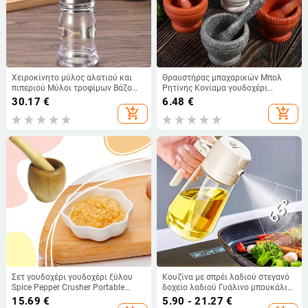
Χειροκίνητο μύλος αλατιού και
Θραυστήρας μπαχαρικών Μπολ
πιπεριού Μύλοι τροφίμων Βάζο
Ρητίνης Κονίαμα γουδοχέρι
μπαχαρικών Δοχεία Κουζίνας
Σκόρδο Μύλος Φαρμακείου
30.17
€
6.48
€
Μπουκάλια μπαχαρικών Γυάλινο
Βότανα Μύλος Συστατικών
add_shopping_cart
add_shopping_cart
Οικιακό Εργαλείο Μαγειρικής
κουζίνας χειροκίνητη λείανση
Μπολ ανάμειξης
Σετ γουδοχέρι γουδοχέρι ξύλου
Κουζίνα με σπρέι λαδιού στεγανό
Spice Pepper Crusher Portable
δοχείο λαδιού Γυάλινο μπουκάλι
Herbs Grinder Garlic Pounder
σπρέι Κουζίνα Οικιακό για
15.69
€
5.90 - 21.27
€
Αδιάβροχο μπολ ανάμειξης
μαγείρεμα Σαλάτα κουζίνας