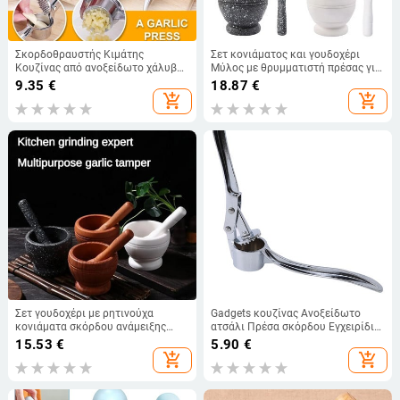
Σκορδοθραυστής Κιμάτης
Σετ κονιάματος και γουδοχέρι
Κουζίνας από ανοξείδωτο χάλυβα
Μύλος με θρυμματιστή πρέσας για
Σκόρδο Στίφτης Εργαλείο
πιπέρι σκόρδο βότανο μπαχαρικά
9.35
€
18.87
€
λείανσης με πρέσα Αξεσουάρ
σετ κουζίνας
add_shopping_cart
add_shopping_cart
κουζίνας 주방용품
Σετ γουδοχέρι με ρητινούχα
Gadgets κουζίνας Ανοξείδωτο
κονιάματα σκόρδου ανάμειξης
ατσάλι Πρέσα σκόρδου Εγχειρίδιο
μπαχαρικών με θρυμματιστή μπολ
Ξεφλούδισμα πρέσας σκόρδου
15.53
€
5.90
€
Εργαλεία κουζίνας εστιατορίου
Πολτοποιημένο σκόρδο Εργαλεία
add_shopping_cart
add_shopping_cart
Squeeze Garlic Mortar Clip Σκόρδο