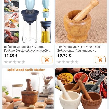
Βούρτσα για μπουκάλι λαδιού
Ξύλινο σετ γουδί και γουδοχέρι
Γυάλινο δοχείο σιλικόνης Κουζίνα
Ξύλινο σπαστήρα πιπεριών
Κουζίνα μπάρμπεκιου ελαιόλαδου
μπαχαρικών Μύλος βοτάνων
11.28
€
19.98
€
Διανομέας μαγειρικής
Μύλος ανάμειξης σκόρδου
add_shopping_cart
add_shopping_cart
καρυκεύματα
Εργαλείο κουζίνας