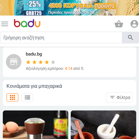
menu
shopping_basket
account_circle
search
badu.bg
store
Αξιολόγηση εμπόρου:
4.14
από 5.
Κονιάματα για μπαχαρικά
apps
view_list
filter_list
Φίλτρα