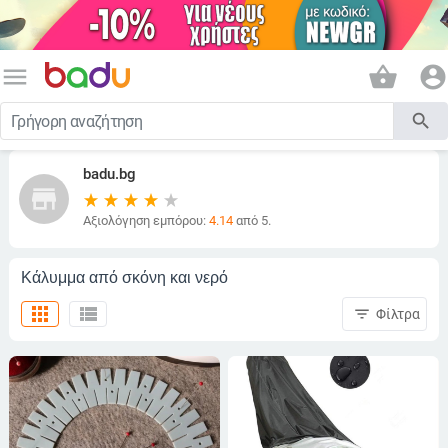
menu
shopping_basket
account_circle
search
badu.bg
store
Αξιολόγηση εμπόρου:
4.14
από 5.
Κάλυμμα από σκόνη και νερό
apps
view_list
filter_list
Φίλτρα