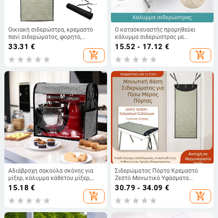
Οικιακή σιδερώστρα, κρεμαστό
Ο κατασκευαστής προμηθεύει
πανί σιδερώματος, φορητό,
κάλυμμα σιδερώστρας με
πτυσσόμενο, σιδερώστρα,
επάργυρη επίστρωση, κάλυμμα
33.31
€
15.52 - 17.12
€
σιδερώστρα με μονωτικό ύφασμα,
από ύφασμα σιδερώστρας
add_shopping_cart
add_shopping_cart
κρεμαστό πανί σιδερώματος,
ανθεκτικό στη σκόνη, κάλυμμα
φορητό, παχύρρευστο,
σιδερώστρας ανθεκτικό σε υψηλές
πτυσσόμενο, σιδερώστρα
θερμοκρασίες, διασυνοριακή
χονδρική πώληση κατά
παραγγελία
Αδιάβροχη σακούλα σκόνης για
Σιδερώματος Πόρτα Κρεμαστό
μίξερ, κάλυμμα κάθετου μίξερ,
Ζεστό Μονωτικό Υφάσματα
βοηθητικό προστατευτικό
Σιδερώματος Φορητή Σιδερώστρα
15.18
€
30.79 - 34.09
€
κάλυμμα μίξερ κουζίνας από PVC,
Οικιακό Σιδερώματος Πυκνό
add_shopping_cart
add_shopping_cart
αδιάβροχο και ανθεκτικό
Πτυσσόμενο