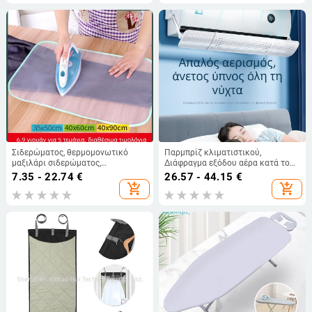
2024
Σιδερώματος, θερμομονωτικό
Παρμπρίζ κλιματιστικού,
μαξιλάρι σιδερώματος,
Διάφραγμα εξόδου αέρα κατά του
σιδερώστρα, παχύρρευστο ύφασμα
άμεσου χτυπήματος, Κουρτίνα
7.35 - 22.74
€
26.57 - 44.15
€
σιδερώματος, θερμομονωτικό
οδηγού ανέμου, Παρμπρίζ γενικής
add_shopping_cart
add_shopping_cart
πλέγμα, ζεστά ρούχα,
χρήσης Midea Green
θερμομονωτικό πλέγμα,
προστατευτικό δίχτυ ενδυμάτων