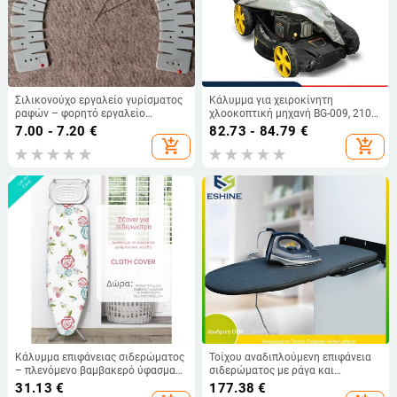
Σιλικονούχο εργαλείο γυρίσματος
Κάλυμμα για χειροκίνητη
ραφών – φορητό εργαλείο
χλοοκοπτική μηχανή BG-009, 210D
ραψίματος, μοντέρνο
Oxford ύφασμα, ανθεκτικό στη
7.00 - 7.20
€
82.73 - 84.79
€
μινιμαλιστικό ύφος
βροχή, UV προστασία, αντοχή σε
add_shopping_cart
add_shopping_cart
χιόνι, προστασία από σκόνη
Κάλυμμα επιφάνειας σιδερώματος
Τοίχου αναδιπλούμενη επιφάνεια
– πλενόμενο βαμβακερό ύφασμα
σιδερώματος με ράγα και
ανθεκτικό σε υψηλές
κρεμάστρα – κάλυμμα από
31.13
€
177.38
€
θερμοκρασίες, για οικιακή χρήση
βαμβακερό ύφασμα, επένδυση από