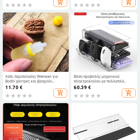
add_shopping_cart
add_shopping_cart
mm
Λάδι περιποίησης Wenwan για
Βάση προβολής μηχανικού
Bodhi χάντρες και βραχιόλι
πληκτρολογίου με πολλαπλά
Buddha — Χειροποίητο, μοντέρνο
επίπεδα ραφιών και ντουλάπι
11.70
€
60.39
€
και μινιμαλιστικό στυλ, Υλικό:
αποθήκευσης ποντικιού για
add_shopping_cart
add_shopping_cart
Wenwan ελαιόλαδο
επιφάνεια εργασίας