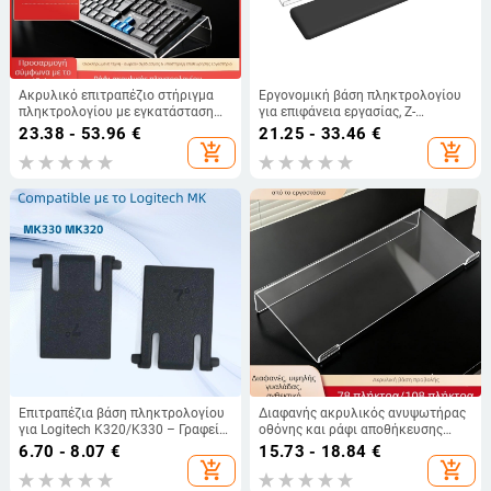
Ακρυλικό επιτραπέζιο στήριγμα
Εργονομική βάση πληκτρολογίου
πληκτρολογίου με εγκατάσταση
για επιφάνεια εργασίας, Ζ-
χωρίς τρύπημα, ρυθμιζόμενη
σχήματος αυξανόμενη βάση για το
23.38 - 53.96
€
21.25 - 33.46
€
κλίση και θωρακισμένο πλαίσιο
πληκτρολόγιο, μοντέλο 240208,
add_shopping_cart
add_shopping_cart
κατά της σκόνης, μοντέλο ZZ03
συμβατή με τα περισσότερα
(για πληκτρολόγια πλήρους
πληκτρολόγια, για γραφείο
μεγέθους)
Επιτραπέζια βάση πληκτρολογίου
Διαφανής ακρυλικός ανυψωτήρας
για Logitech K320/K330 – Γραφείο,
οθόνης και ράφι αποθήκευσης
Βάρος 3 g
γραφείου
6.70 - 8.07
€
15.73 - 18.84
€
add_shopping_cart
add_shopping_cart