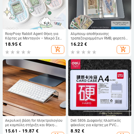
RosyPosy Rabbit Agent Θήκη για
Αλμπουμ αποθήκευσης
Κάρτες με Μενταγιόν – Μικρό Σετ
τραπεζογραμμάτων RMB, φορητό
Καρτών, Ιδανικό Δώρο σε
με προστασία έναντι οξείδωσης
18.95
€
16.22
€
Συνεργάτες, Φίλους, Παιδιά,
add_shopping_cart
add_shopping_cart
Συμμαθητές
Ακρυλική βάση for πληκτρολογίου
Deli 5806 Διαφανής πλαστικός
με καμπύλη στήριξη και θήκη-
φάκελος για κάρτες με PVC
δίσκο για επιτραπέζιο
προστασία αρχείου – Σκληρό
15.61 - 19.87
€
8.92
€
κάλυμμα, Μοντέλο 5806, Πάχος 0.4