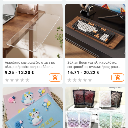
Ακρυλικό επιτραπέζιο σταντ με
Ξύλινη βάση για πληκτρολόγιο,
πλευρική επέκταση και βάση
επιτραπέζιος ανυψωτήρας, ράφι
πληκτρολογίου — Μοντέλο
εργασίας
9.25 - 13.20
€
16.71 - 20.22
€
2292212194496055040
add_shopping_cart
add_shopping_cart