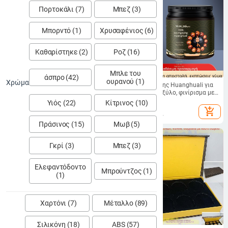
Πορτοκάλι (7)
Μπεζ (3)
Μπορντό (1)
Χρυσαφένιος (6)
Καθαρίστηκε (2)
Ροζ (16)
Μπλε του
άσπρο (42)
ουρανού (1)
Χρώμα
Λάδι βαφής Wenwan για αποτροπή
Λάδι συντήρησης Huanghuali για
ρωγμών και φροντίδα βραχιόλι με
βραχιόλια από ξύλο, φινίρισμα με
χάντρες King-Walnut Olive · Λάδι
ελαιόλαδο για ξύλινές ρίζες
27.06 - 55.15
€
12.17
€
Υιός (22)
Κίτρινος (10)
ξύλου Pan-Hulu για ρίζες
γλυπτών, κομποσχοίνια προσευχής
add_shopping_cart
add_shopping_cart
γλυπτικής και κλουβί πουλιών
και χειροποίητα διακοσμητικά,
βαφή και πατίνα
Πράσινος (15)
Μωβ (5)
Γκρί (3)
Μπεζ (3)
Ελεφαντόδοντο
Μπρούντζος (1)
(1)
Χαρτόνι (7)
Μέταλλο (89)
Σιλικόνη (18)
ABS (57)