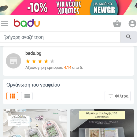
menu
shopping_basket
account_circle
search
badu.bg
store
Αξιολόγηση εμπόρου:
4.14
από 5.
Οργάνωση του γραφείου
apps
view_list
filter_list
Φίλτρα