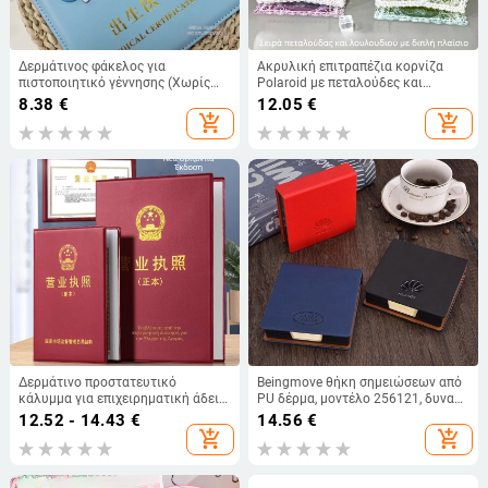
Δερμάτινος φάκελος για
Ακρυλική επιτραπέζια κορνίζα
πιστοποιητικό γέννησης (Χωρίς
Polaroid με πεταλούδες και
λογότυπο · Έτοιμος για δώρο σε
λουλούδια, πάχος 0,5 cm
8.38
€
12.05
€
φίλους · Δώρο για πανσέληνο ·
add_shopping_cart
add_shopping_cart
Χωρίς δυνατότητα προσαρμογής)
Δερμάτινο προστατευτικό
Beingmove θήκη σημειώσεων από
κάλυμμα για επιχειρηματική άδεια,
PU δέρμα, μοντέλο 256121, δυνατή
μη αναδιπλούμενο, τρία σε ένα,
εκτύπωση λογότυπου,
12.52 - 14.43
€
14.56
€
μοντέλο Fz-3592f
χωρητικότητα 140 σελίδες
add_shopping_cart
add_shopping_cart