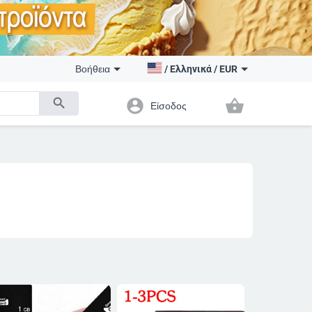
Βοήθεια
/
Ελληνικά
/
EUR
search
account_circle
shopping_basket
Είσοδος