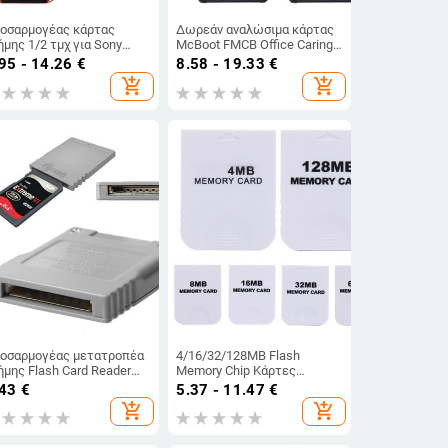
οσαρμογέας κάρτας
Δωρεάν αναλώσιμα κάρτας
B/8GB/16GB/32GB/64GB/128GB
ήμης 1/2 τμχ για Sony
McBoot FMCB Office Caring
ayStation VITA V6.0 SD2
Υπολογιστής για Sony PS2
95 - 14.26
€
8.58 - 19.33
€
TA Pro Henkaku 3.65 1000
Playstation 2 Κάρτα μνήμης
add_shopping_cart
add_shopping_cart
00 TF MicroSD Card PSV
8MB/16MB/32MB/64MB Νέο
nverter
οσαρμογέας μετατροπέα
4/16/32/128MB Flash
ήμης Flash Card Reader
Memory Chip Κάρτες
α κονσόλα Nintendo για
αποθήκευσης μνήμης
.43
€
5.37 - 11.47
€
I/NGC SD
υψηλής ταχύτητας
add_shopping_cart
add_shopping_cart
Πρακτικές για Nintendo Wii
Gamecube GC NGC Game
Accessories