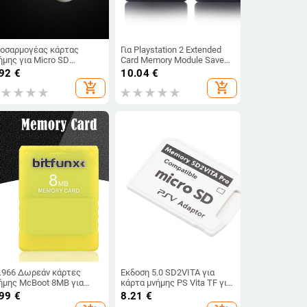
οσαρμογέας κάρτας
Για Playstation 2 Extended
ήμης για Micro SD
Card Memory Module Save
οσαρμογέας υποδοχής
Game Data Stick Module Για
.92
€
10.04
€
ρτας μνήμης για κονσόλες
κάρτα SD Sony PS2
add_shopping_cart
add_shopping_cart
ιχνιδιών GameCube Wii
8M/16M/32M/64M/128M
.966 Δωρεάν κάρτες
Έκδοση 5.0 SD2VITA για
ήμης McBoot 8MB για
κάρτα μνήμης PS Vita TF για
ρτα προγράμματος
κάρτα παιχνιδιού PSVita PSV
.99
€
8.21
€
νσόλας δεδομένων
1000/2000 Adapter 3.60