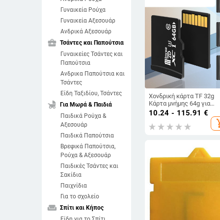
Γυναικεία Ρούχα
Γυναικεία Αξεσουάρ
Ανδρικά Αξεσουάρ
business_center
Τσάντες και Παπούτσια
Γυναικείες Τσάντες και
Παπούτσια
Ανδρικα Παπούτσια και
Τσάντες
Είδη Ταξιδίου, Τσάντες
Χονδρική κάρτα TF 32g
child_friendly
Κάρτα μνήμης 64g για
Για Μωρά & Παιδιά
κάμερα παρακολούθησης
10.24 - 115.91
€
Παιδικά Ρούχα &
κάρτα tf 8g Συσκευή
add_sh
Αξεσουάρ
εγγραφής οδήγησης 128
κάρτα μνήμης υψηλής
Παιδικά Παπούτσια
ταχύτητας
Βρεφικά Παπούτσια,
Ρούχα & Αξεσουάρ
Παιδικές Τσάντες και
Σακίδια
Παιχνίδια
Για το σχολείο
weekend
Σπίτι και Κήπος
Είδη για το Σπίτι