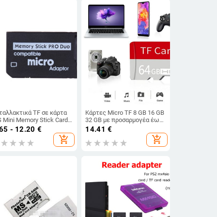
ταλλακτικά TF σε κάρτα
Κάρτες Micro TF 8 GB 16 GB
 Mini Memory Stick Card
32 GB με προσαρμογέα έως
ader Ανταλλακτικά
και 100 MB/s Κάρτα μνήμης
65 - 12.20
€
14.41
€
οσαρμογέας Mini Memory
υψηλής ταχύτητας για
add_shopping_cart
add_shopping_cart
ick Card για Pro Duo
Smartphone/Ηχείο
Bluetooth/Tablet/PC/Κάμερα