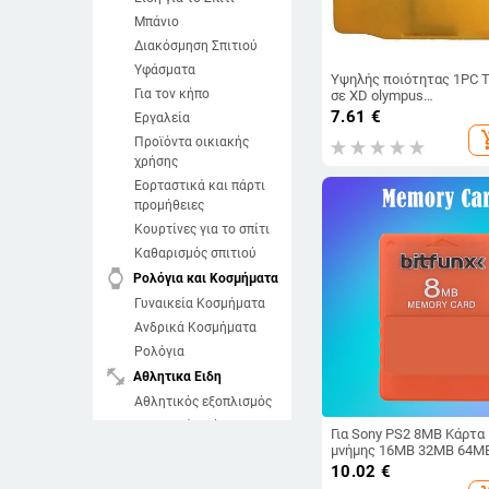
Μπάνιο
Διακόσμηση Σπιτιού
Υφάσματα
Υψηλής ποιότητας 1PC 
Για τον κήπο
σε XD olympus
Προσαρμογέας κάρτας
7.61
€
Εργαλεία
μνήμης εικόνας
add_sh
Προϊόντα οικιακής
Μετατροπέας κάρτας S
Smart 25X22mm
χρήσης
Εορταστικά και πάρτι
προμήθειες
Κουρτίνες για το σπίτι
Καθαρισμός σπιτιού
watch
Ρολόγια και Κοσμήματα
Γυναικεία Κοσμήματα
Ανδρικά Κοσμήματα
Ρολόγια
fitness_center
Αθλητικα Ειδη
Αθλητικός εξοπλισμός
Αθλητικά Ρούχα
Για Sony PS2 8MB Κάρτα
Αθλητικά Παπούτσια
μνήμης 16MB 32MB 64M
Δωρεάν κάρτες δεδομέ
10.02
€
Θαλάσσια σπορ
κονσόλας παιχνιδιών