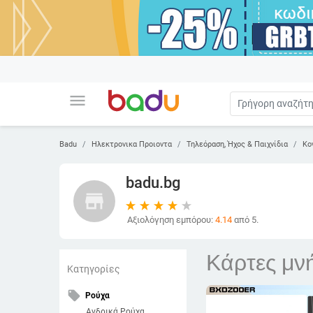
menu
Badu
Ηλεκτρονικα Προιοντα
Τηλεόραση, Ήχος & Παιχνίδια
Κο
badu.bg
store
Αξιολόγηση εμπόρου:
4.14
από 5.
Κάρτες μν
Κατηγορίες
local_offer
Ρούχα
Ανδρικά Ρούχα