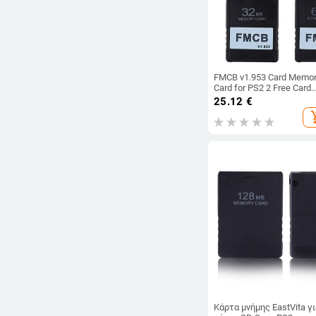
FMCB v1.953 Card Memo
Card for PS2 2 Free Card
McBoot 8MB 16MB 32M
25.12
€
64MB OPL MC Boot
add_sh
Programme
Κάρτα μνήμης EastVita γ