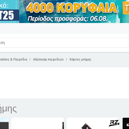
νσόλες & Παιχνίδια
Αξεσουάρ παιχνιδιών
Κάρτες μνήμης
ήμης