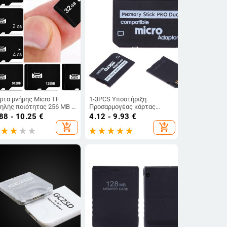
ρτα μνήμης Micro TF
1-3PCS Υποστήριξη
ηλής ποιότητας 256 MB 1
Προσαρμογέας κάρτας
 2 GB 4 GB 8 GB 16 GB 32
μνήμης Προσαρμογέας Micro
88 - 10.25
€
4.12 - 9.93
€
 Flash Μνήμη Κάρτα
SD σε Memory Stick για PSP
add_shopping_cart
add_shopping_cart
ήμης Micro SD για
Micro SD 1MB-128GB
οσαρμογέας Smartphone
Memory Stick Pro Duo