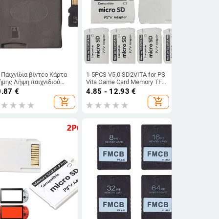
 Παιχνίδια βίντεο Κάρτα
1-5PCS V5.0 SD2VITA for PS
ήμης Λήψη παιχνιδιού
Vita Game Card Memory TF
οσαρμογέας Flashcard για
Card Adapter PSV 1000/2000
0.87
€
4.85 - 12.93
€
ntend NDS NDSL
SD Card Adapter 3.65 Θήκη
add_shopping_cart
add_shopping_cart
κάρτας συστήματος