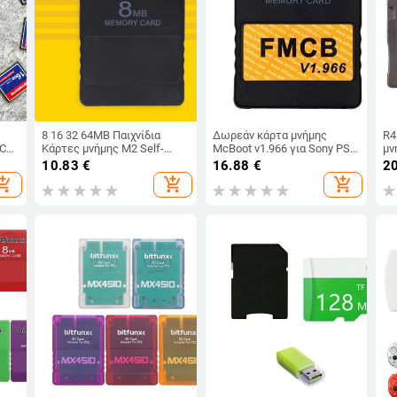
η
8 16 32 64MB Παιχνίδια
Δωρεάν κάρτα μνήμης
R4
 CF
Κάρτες μνήμης M2 Self-
McBoot v1.966 για Sony PS2
μν
GB
Service Αντιγραφή FMCB
FMCB Game Saver
Πρ
10.83
€
16.88
€
2
NC
Extended Card για PS2
8MB/16MB/32MB/64MB
Ni
opping_cart
add_shopping_cart
add_shopping_cart
ού