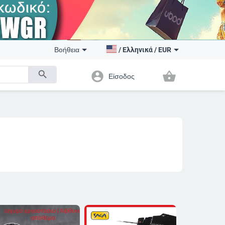
Βοήθεια
/
Ελληνικά
/
EUR
search
account_circle
shopping_basket
Είσοδος