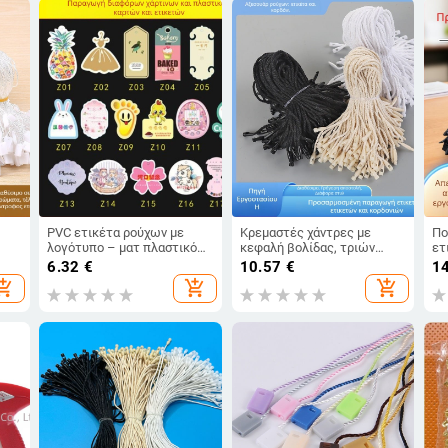
PVC ετικέτα ρούχων με
Κρεμαστές χάντρες με
Πο
λογότυπο – ματ πλαστικό
κεφαλή βολίδας, τριών
ετ
ικό
κάρτα και χαρτινή ετικέτα
κλώνων βαμβακερός
6.32
€
10.57
€
1
ο-
σπάγκος
opping_cart
add_shopping_cart
add_shopping_cart
ίο