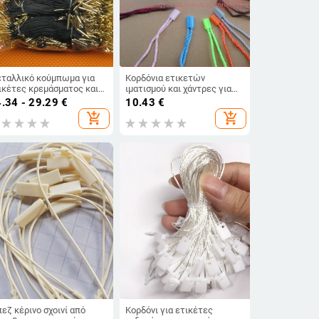
ταλλικό κούμπωμα για
Κορδόνια ετικετών
ικέτες κρεμάσματος και
ιματισμού και χάντρες για
ρδόνια ρούχων
τετραγωνικές και κυκλικές
.34 - 29.29
€
10.43
€
ετικέτες, πλαστικές
add_shopping_cart
add_shopping_cart
χάντρες, ποικιλία νημάτων
εζ κέρινο σχοινί από
Κορδόνι για ετικέτες