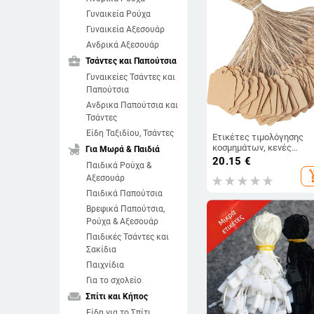
Γυναικεία Ρούχα
Γυναικεία Αξεσουάρ
Ανδρικά Αξεσουάρ
business_center
Τσάντες και Παπούτσια
Γυναικείες Τσάντες και
Παπούτσια
Ανδρικα Παπούτσια και
Τσάντες
Είδη Ταξιδίου, Τσάντες
Ετικέτες τιμολόγησης
child_friendly
κοσμημάτων, κενές
Για Μωρά & Παιδιά
ετικέτες, 500 τεμάχια σ
20.15
€
Παιδικά Ρούχα &
συσκευασία για συσκευα
add_sh
Αξεσουάρ
και δώρα
Παιδικά Παπούτσια
Βρεφικά Παπούτσια,
Ρούχα & Αξεσουάρ
Παιδικές Τσάντες και
Σακίδια
Παιχνίδια
Για το σχολείο
weekend
Σπίτι και Κήπος
Είδη για το Σπίτι