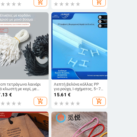
add_shopping_cart
add_shopping_cart
δας
αυγά
 cm τετράγωνο λαινάρι
Λεπτή βελόνα κόλλας PP
ό κλωστή με κερί, με
για ρούχα, Ι-σχήματος, 5–7
αστικό κούμπωμα, για
мм, διαφανής/λευκή/μαύρη
7.13
€
15.61
€
ικέτες ρούχων και
add_shopping_cart
add_shopping_cart
εσουάρ