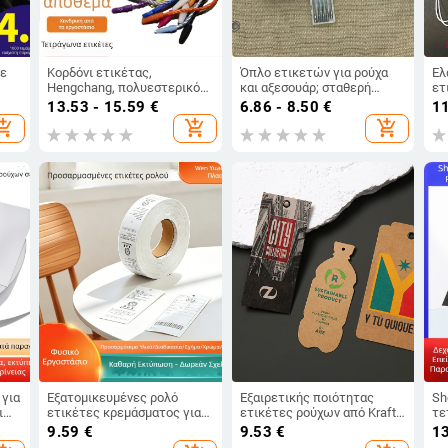
με
Κορδόνι ετικέτας,
Όπλο ετικετών για ρούχα
Ελ
Hengchang, πολυεστερικό
και αξεσουάρ; σταθερή
ετ
νήμα, πλαστική αγκράφα, για
σήμανση; κατάλληλο για
εγ
13.53 - 15.59
€
6.86 - 8.50
€
11
παπούτσια, καπέλα,
λούτρινα παιχνίδια,
χα
opping_cart
add_shopping_cart
add_shopping_cart
τσάντες, ρούχα, αξεσουάρ,
φουλάρια και οικιακά
κο
οικιακό ύφασμα και
υφάσματα
Άλ
παιχνίδια
 για
Εξατομικευμένες ρολό
Εξαιρετικής ποιότητας
Sh
ι
ετικέτες κρεμάσματος για
ετικέτες ρούχων από Kraft
τε
ν
ανδρικά και γυναικεία ρούχα
χαρτί, εξατομικευμένες
με
9.59
€
9.53
€
1
και οικιακά υφάσματα,
ετικέτες για ανδρικά και
όψ