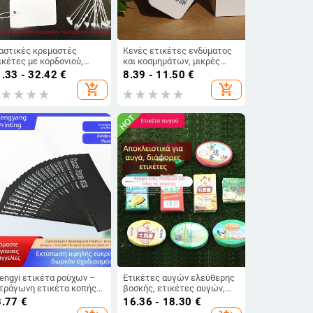
αστικές κρεμαστές
Κενές ετικέτες ενδύματος
ικέτες με κορδονιού,
και κοσμημάτων, μικρές
γράψιμες, ετικέτες από
ετικέτες κρεμάστρες, σετ
.33 - 32.42
€
8.39 - 11.50
€
ρτόνι για
300 τεμάχια
add_shopping_cart
add_shopping_cart
σμηματοπωλεία, Μάρκα:
λο
engyi ετικέτα ρούχων –
Ετικέτες αυγών ελεύθερης
τράγωνη ετικέτα κοπής
βοσκής, ετικέτες αυγών,
 καλούπι, 350 g διπλής
εμπορικό σήμα Cordyceps
3.77
€
16.36 - 18.30
€
ης χαρτί copperplate, DIY
αυγών, διχτυωτή τσάντα για