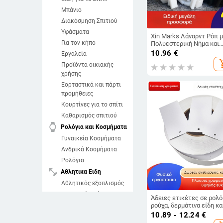
Μπάνιο
Διακόσμηση Σπιτιού
Υφάσματα
Xin Marks Λάναρντ Ρόπ 
Για τον κήπο
Πολυεστερική Νήμα και
Πλαστικό Κούμπωμα για
10.96
€
Εργαλεία
Ένδυση
add_sh
Προϊόντα οικιακής
χρήσης
Εορταστικά και πάρτι
προμήθειες
Κουρτίνες για το σπίτι
Καθαρισμός σπιτιού
watch
Ρολόγια και Κοσμήματα
Γυναικεία Κοσμήματα
Ανδρικά Κοσμήματα
Ρολόγια
fitness_center
Αθλητικα Ειδη
Αθλητικός εξοπλισμός
Αθλητικά Ρούχα
Άδειες ετικέτες σε ρολό
Αθλητικά Παπούτσια
ρούχα, δερμάτινα είδη κα
τσάντες · ετικέτες τιμώ
10.89 - 12.24
€
Θαλάσσια σπορ
και πιστοποιήσεις