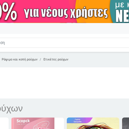
Ράψιμο και κοπή ρούχων
Ετικέτες ρούχων
ρούχων