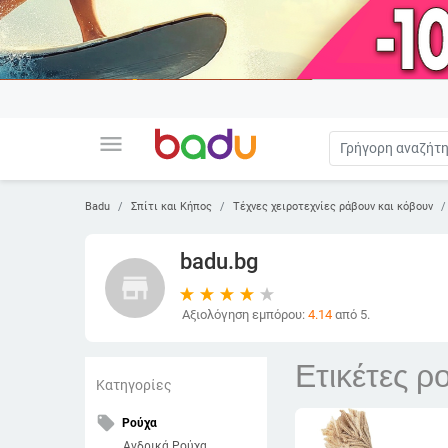
menu
Badu
Σπίτι και Κήπος
Τέχνες χειροτεχνίες ράβουν και κόβουν
badu.bg
store
Αξιολόγηση εμπόρου:
4.14
από 5.
Ετικέτες 
Κατηγορίες
local_offer
Ρούχα
Ανδρικά Ρούχα