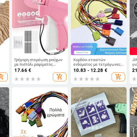
Γρήγορη στερέωση ρούχων
Κορδόνι ετικετών
JI
με πιστόλι ραψίματος
ενδύματος με τετράγωνες
γι
ε
ρούχων, εργαλείο
χάντρες, πολυεστερική
εν
17.66
€
10.83 - 12.28
€
21
σία
ραψίματος ρούχων, ετικέτα,
γραμμή και πλαστικό
opping_cart
add_shopping_cart
add_shopping_cart
κόλλα, βελόνα, πιστόλι
κούμπωμα —
ραφής, κάτοχος
επαναχρησιμοποιούμενο και
παπλώματος
προσαρμοζόμενο