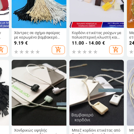
ν
Χάντρες σε σχήμα σφαίρας
Κορδόνι ετικέτας ρούχων με
Με
με κερωμένο βαμβακερό
πολυεστερική κλωστή και
ετ
,
κορδόνι για ετικέτες
πλαστικό κούμπωμα, σε
κο
9.19
€
11.00 - 14.00
€
24
είο
ενδυμάτων και τσαντών
ποικιλία χρωμάτων.
opping_cart
add_shopping_cart
add_shopping_cart
Χονδρικώς υψηλής
Μπεζ κορδόνι ετικέτας από
Μπ