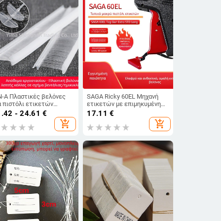
N-A Πλαστικές βελόνες
SAGA Ricky 60EL Μηχανή
α πιστόλι ετικετών
ετικετών με επιμηκυμένη
δυμάτων
βελόνα 52 mm, για κάλτσες
.42 - 24.61
€
17.11
€
και πετσέτες, Κάρτες
add_shopping_cart
add_shopping_cart
ετικετών