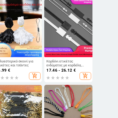
λυεστερικό σκοινί για
Κορδόνι ετικέτας
ικέτες και τσάντες
ενδύματος με κορδέλα,
πολυεστερική κλωστή,
4.99
€
17.46 - 26.12
€
έτοιμο για λογότυπο
add_shopping_cart
add_shopping_cart