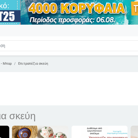
α - Μπαρ
Επιτραπέζια σκεύη
ια σκεύη