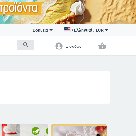
Βοήθεια
/
Ελληνικά
/
EUR
search
account_circle
shopping_basket
Είσοδος