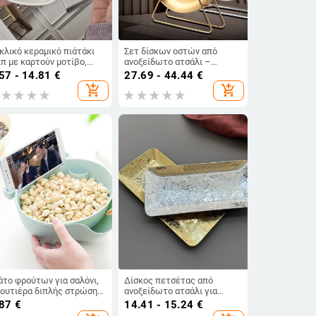
κλικό κεραμικό πιάτάκι
Σετ δίσκων οστών από
ιπ με καρτούν μοτίβο,
ανοξείδωτο ατσάλι –
πωνικού στυλ, ασφαλές
στρογγυλό, μοντέρνος
57 - 14.81
€
27.69 - 44.44
€
α φούρνο μικροκυμάτων
μινιμαλισμός,
add_shopping_cart
add_shopping_cart
ηλεκτροπλακίωση φινίρισμα
άτο φρούτων για σαλόνι,
Δίσκος πετσέτας από
ουτιέρα διπλής στρώσης,
ανοξείδωτο ατσάλι για
κιακή πολυλειτουργική
ξενοδοχεία και αίθουσες
.87
€
14.41 - 15.24
€
οστράγγιση, πλαστικό
τσαγιού, τετράγωνος με