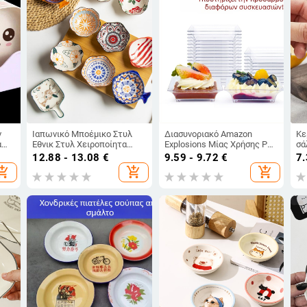
ν
Ιαπωνικό Μποέμικο Στυλ
Διασυνοριακό Amazon
Κε
α
Έθνικ Στυλ Χειροποίητα
Explosions Μίας Χρήσης PS
σά
Πιάτα Σνακ με Χρώμα
Σκληρό Πλαστικό
σά
12.88 - 13.08
€
9.59 - 9.72
€
7.
ιάτο
Υπόστρωμα και Δημιουργικό
Πυκνωμένο Σχεδιασμός
κα
opping_cart
add_shopping_cart
add_shopping_cart
Μοτίβο, Πιάτο Σάλτσας
Πιάτο Σάλτσας Επιδόρπιο
πι
τιλ
Internet Celebrator
Διαφανές Μικρό Πιάτο
οι
Χρώματος για Σνακ
λε