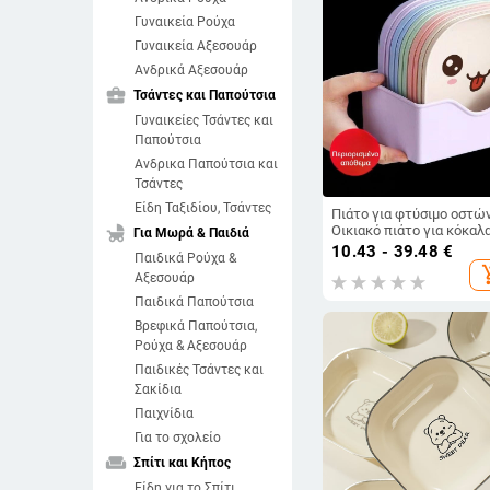
Γυναικεία Ρούχα
Γυναικεία Αξεσουάρ
Ανδρικά Αξεσουάρ
business_center
Τσάντες και Παπούτσια
Γυναικείες Τσάντες και
Παπούτσια
Ανδρικα Παπούτσια και
Τσάντες
Είδη Ταξιδίου, Τσάντες
Πιάτο για φτύσιμο οστώ
child_friendly
Οικιακό πιάτο για κόκαλ
Για Μωρά & Παιδιά
Πιάτο για κόκαλα
10.43 - 39.48
€
Παιδικά Ρούχα &
Δημιουργικό πλαστικό π
add_sh
Αξεσουάρ
Μικρό πιάτο με βάση
Τραπεζαρία ιαπωνικού σ
Παιδικά Παπούτσια
Άχυρο σίτου
Βρεφικά Παπούτσια,
Ρούχα & Αξεσουάρ
Παιδικές Τσάντες και
Σακίδια
Παιχνίδια
Για το σχολείο
weekend
Σπίτι και Κήπος
Είδη για το Σπίτι