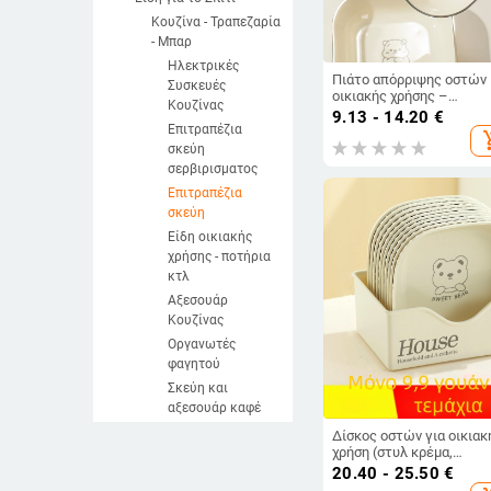
Κουζίνα - Τραπεζαρία
- Μπαρ
Ηλεκτρικές
Πιάτο απόρριψης οστών
Συσκευές
οικιακής χρήσης –
Κουζίνας
Πλαστικό, Τετράγωνο,
9.13 - 14.20
€
Μονόχρωμο, Επιφάνεια μ
Επιτραπέζια
add_sh
χειροποίητο σχέδιο
σκεύη
σερβιρισματος
Επιτραπέζια
σκεύη
Είδη οικιακής
χρήσης - ποτήρια
κτλ
Αξεσουάρ
Κουζίνας
Οργανωτές
φαγητού
Σκεύη και
αξεσουάρ καφέ
Σκεύη και
Δίσκος οστών για οικιακ
αξεσουάρ για τσάι
χρήση (στυλ κρέμα,
πλαστικό, καρτούν μοτίβ
20.40 - 25.50
€
Χειροκίνητοι
σχήμα τεσσάρων