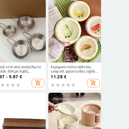
ολ ντιπ από ανοξείδωτο
Κεραμικό πιάτο σάλτσας
σάλι 304 με λαβή,
Leap art, φρουτώδες σχέδιο,
ρογγυλό, γυαλιστερή
χρώμα underglaze,
97 - 9.87
€
11.28
€
ιφάνεια, κατάλληλο για
ανθεκτικό στο φούρνο
add_shopping_cart
add_shopping_cart
λτσες και ντιπ
μικροκυμάτων, στρογγυλό