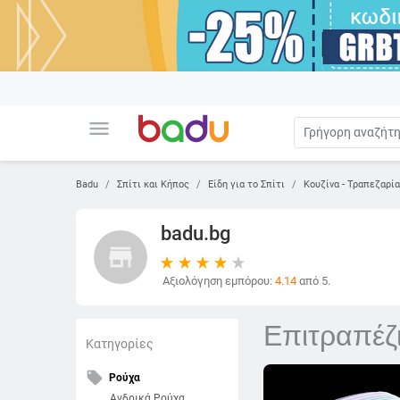
menu
Badu
Σπίτι και Κήπος
Είδη για το Σπίτι
Κουζίνα - Τραπεζαρί
badu.bg
store
Αξιολόγηση εμπόρου:
4.14
από 5.
Επιτραπέζ
Κατηγορίες
local_offer
Ρούχα
Ανδρικά Ρούχα