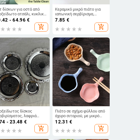
τ δίσκων για οστά από
Κεραμικό μικρό πιάτο για
οξείδωτο ατσάλι, κυκλικό
ιαπωνική σερβίρισμα,
ήμα, στιλ ελαφριάς
γλασαρισμένη με ρωγμές
.42 - 64.96
€
7.85
€
λυτέλειας, διάφορα
από πάγο επίστρωση,
add_shopping_cart
add_shopping_cart
έδια
ασύμμελο σχήμα,
λουλουδάτο σχέδιο, πιάτο
για καρυκεύματα και σάλτσα.
οξείδωτος δίσκος
Πιάτο σε σχήμα φύλλου από
ρβιρίσματος, λαφριά
άχυρο σιταριού, με μικρό
λυτελής ρετρό στυλ,
πιάτο για ντιπ, στερεό
74 - 23.48
€
12.31
€
ακοσμητικό για
μοτίβο, μοντέρνο
add_shopping_cart
add_shopping_cart
τογράφηση, χωρίς
μινιμαλιστικό στυλ
γότυπο, κατάλληλο δώρο
α συνάδελφο