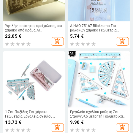
Υψηλής ποιότητας ορείχαλκος, σετ
AIHAO 75167 Rilakkuma Σετ
χάρακα από κράμα Al
μαλακών χάρακα Γεωμετρία
μοιρογνωμόνιο για μαθηματική
Μαθηματικά Τετράγωνο Μοίρα
22.05
€
5.74
€
μέτρηση γωνίας για μαθητές
Τρίγωνο Χαρτικά Γωνία Χάρακες
add_shopping_cart
add_shopping_cart
Σχολικά εκπαιδευτικά εργαλεία
για σχολικά είδη
μέτρησης
1 Σετ Πυξίδες Σετ χάρακα
Εργαλεία σχεδίου μαθητή Σετ
Γεωμετρία Εργαλεία σχεδίου
Στρογγυλό μετρητή Γεωμετρικά
Μαθηματική στολή ζωγραφικής
Εργαλεία Σχεδίου Φοιτητικά
13.73
€
9.90
€
Σχολική γραφική ύλη Μολύβι/
Χαρτικά Πακέτο Σιδερένιο Κουτί
add_shopping_cart
add_shopping_cart
Χάρακας/Γόμα/Ακονιστήρι