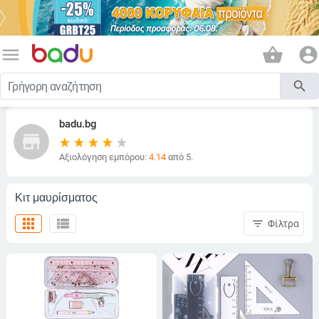
menu
shopping_basket
account_circle
search
badu.bg
store
Αξιολόγηση εμπόρου:
4.14
από 5.
Κιτ μαυρίσματος
apps
view_list
filter_list
Φίλτρα