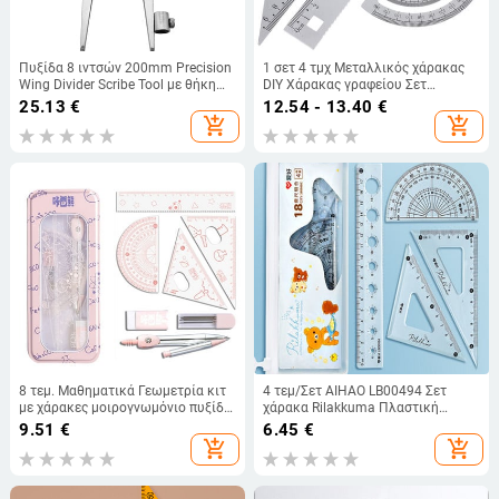
Πυξίδα 8 ιντσών 200mm Precision
1 σετ 4 τμχ Μεταλλικός χάρακας
Wing Divider Scribe Tool με θήκη
DIY Χάρακας γραφείου Σετ
για μολύβι για γεωμετρία, ξύλο,
γραφικής ύλης Τριγωνική πλάκα
25.13
€
12.54 - 13.40
€
μέταλλο και δέρμα
μοιρογνωμόνιο Δοκιμαστικός
add_shopping_cart
add_shopping_cart
χάρακας για μαθητές Μαθητές
Ασημί
8 τεμ. Μαθηματικά Γεωμετρία κιτ
4 τεμ/Σετ AIHAO LB00494 Σετ
με χάρακες μοιρογνωμόνιο πυξίδα
χάρακα Rilakkuma Πλαστική
γόμα Ανταλλακτικά και μεταλλικό
Γεωμετρία Μαθηματικά
9.51
€
6.45
€
κουτί σχολικά είδη για σχέδιο και
Τετράγωνο Σχέδιο Πυξίδα Χαρτικά
add_shopping_cart
add_shopping_cart
σχέδιο
Γωνία Χάρακες για το Σχολείο