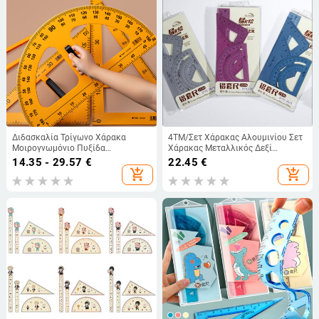
Διδασκαλία Τρίγωνο Χάρακα
4ΤΜ/Σετ Χάρακας Αλουμινίου Σετ
Μοιρογνωμόνιο Πυξίδα
Χάρακας Μεταλλικός Δεξί
Μαθηματικά Εργαλεία Σχεδίου Για
Τρίγωνος Χάρακας Γεωμετρία
14.35 - 29.57
€
22.45
€
Καθηγητές Εκπαιδευτικά Χαρτικά
Μαθηματικά Σχέδιο Χαρτικά
add_shopping_cart
add_shopping_cart
50/100cm Ευθεία Χάρακας
Σχολείο Δώρο μαθητή