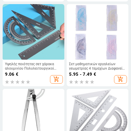
Υψηλής ποιότητας σετ χάρακα
Σετ μαθηματικών εργαλείων
αλουμινίου Πολυλειτουργικοί
γεωμετρίας 4 τεμαχίων Διαφανείς
ανθεκτικοί κοίλοι μεταλλικοί
χάρακες σχεδίασης Περιλαμβάνει
9.06
€
5.95 - 7.49
€
χάρακες Εργαλεία μέτρησης
ίσιο χάρακα Τριγωνικό
add_shopping_cart
add_shopping_cart
Εξεταστική γραφική ύλη
μοιρογνωμόνιο χάρακα Y3NC