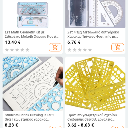
Σετ Math Geometry Kit με
Σετ 4 τμχ Μεταλλικό σετ χάρακα
Σιδερένιο Μολύβι Χάρακα Κουτί
Χάρακας Τρίγωνο Φοιτητής με
αποθήκευσης Αδιάβροχο
μεταλλικό μοιρογνωμόνιο
13.40
€
6.76
€
Σιδερένιο χάρακα σε κουτί
add_shopping_cart
add_shopping_cart
Γεωμετρικά μαθηματικά εργαλεία
σχεδίασης Σχολείο
Students Shrink Drawing Ruler 2
Πρότυπο γεωμετρικού σχεδίου
Sets Γεωμετρικός χάρακας
σχεδίασης στένσιλ Εργαλείο
Φοιτητικό Γραφική ύλη Σχολικά
μέτρησης Πλαστικός χάρακας για
8.23
€
3.62 - 8.63
€
Προμήθειες Ευέλικτο χάρακα
την αρχιτεκτονική μελέτη