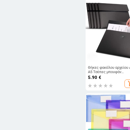
Θήκες φακέλου αρχείου 
A5 Τσέπες μπουφάν
Πλαστικός φάκελος
5.90
€
Επίπεδος οργανωτής
add_sh
εγγράφων με κλείσιμο μ
κουμπί