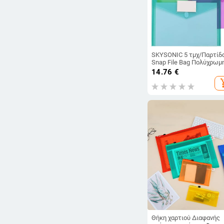
SKYSONIC 5 τμχ/Παρτίδ
Snap File Bag Πολύχρωμ
πλαστική λίμα PP
14.76
€
Πληροφορίες γραφείου
add_sh
Τσάντα Bill Storage Organ
Θήκη χαρτικής
Θήκη χαρτιού Διαφανής