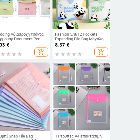
idding Αδιάβροχη τσάντα
Fashion 5/8/12 Pockets
ρμουάρ Document Pen
Expanding File Bag Μεγάλης
ling Products Φάκελος
χωρητικότητας Classified
.03
€
8.57
€
έπης Είδη γραφείου και
Portfolio Cartoon Panda PP
add_shopping_cart
add_shopping_cart
ολικά
A4 File Folder School Office
υμπί Snap File Bag
11 τρύπες Α4 επεκτάσιμη