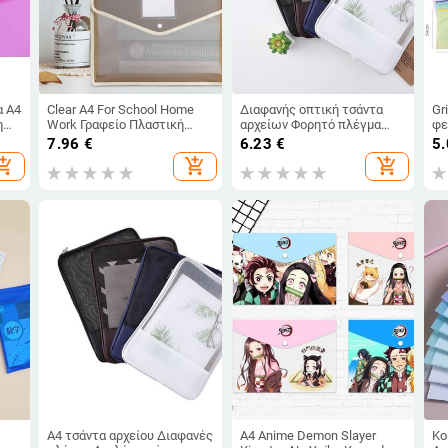
α A4
Clear A4 For School Home
Διαφανής οπτική τσάντα
Gr
η
Work Γραφείο Πλαστική
αρχείων Φορητό πλέγμα
φε
Αποθήκευση Θήκες
αποθήκευσης
Fi
7.96
€
6.23
€
5
γραφικής ύλης Αρχεία
επιχειρησιακών εγγράφων
τσ
opping_cart
add_shopping_cart
add_shopping_cart
izer
Φάκελοι Φάκελοι Organizers
Φερμουάρ Τσέπη Ατζέντα
σχ
File Bags
Προμήθειες γραφείου
Εργαλεία Αξεσουάρ
Α4 τσάντα αρχείου Διαφανές
A4 Anime Demon Slayer
Κο