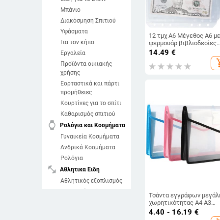
Μπάνιο
Διακόσμηση Σπιτιού
Υφάσματα
12 τμχ Α6 Μέγεθος Α6 μ
Για τον κήπο
φερμουάρ βιβλιοδεσίες
Τσέπες Μετρητά
14.49
€
Εργαλεία
προϋπολογισμού Φάκελο
add_sh
Προϊόντα οικιακής
PVC με χαλαρά φύλλα
Σελίδες εισαγωγής για
χρήσης
φακέλους βιβλιοδεσίας
Εορταστικά και πάρτι
σημειωματάριων με 6
προμήθειες
δακτυλίους
Κουρτίνες για το σπίτι
Καθαρισμός σπιτιού
watch
Ρολόγια και Κοσμήματα
Γυναικεία Κοσμήματα
Ανδρικά Κοσμήματα
Ρολόγια
fitness_center
Αθλητικα Ειδη
Αθλητικός εξοπλισμός
Αθλητικά Ρούχα
Τσάντα εγγράφων μεγάλ
Αθλητικά Παπούτσια
χωρητικότητας A4 A3
Organizer ταξινόμησης
4.40 - 16.19
€
Θαλάσσια σπορ
αρχείων Σχήμα φακέλου