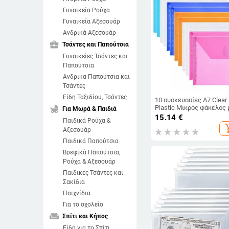
Γυναικεία Ρούχα
Γυναικεία Αξεσουάρ
Ανδρικά Αξεσουάρ
business_center
Τσάντες και Παπούτσια
Γυναικείες Τσάντες και
Παπούτσια
Ανδρικα Παπούτσια και
Τσάντες
Είδη Ταξιδίου, Τσάντες
10 συσκευασίες A7 Clear
child_friendly
Plastic Μικρός φάκελος 
Για Μωρά & Παιδιά
Κλείσιμο με Hook & Loop 
15.14
€
Παιδικά Ρούχα &
7 Ploy φάκελος για
add_sh
Αξεσουάρ
απόδειξη/επιταγή/
φωτογραφίες
Παιδικά Παπούτσια
Βρεφικά Παπούτσια,
Ρούχα & Αξεσουάρ
Παιδικές Τσάντες και
Σακίδια
Παιχνίδια
Για το σχολείο
weekend
Σπίτι και Κήπος
Είδη για το Σπίτι