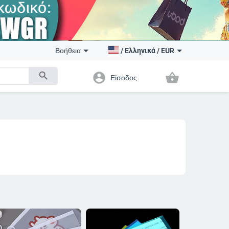
Βοήθεια
/
Ελληνικά
/
EUR
search
account_circle
shopping_basket
Είσοδος