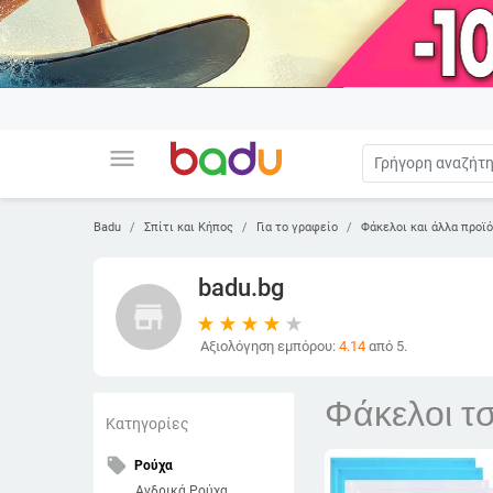
menu
Badu
Σπίτι και Κήπος
Για το γραφείο
Φάκελοι και άλλα προϊ
badu.bg
store
Αξιολόγηση εμπόρου:
4.14
από 5.
Φάκελοι τ
Κατηγορίες
local_offer
Ρούχα
Ανδρικά Ρούχα