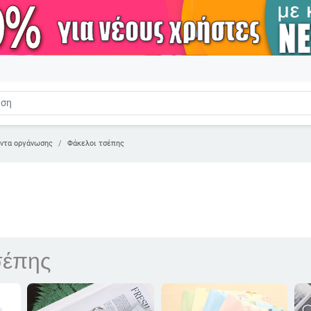
όντα οργάνωσης
Φάκελοι τσέπης
σέπης