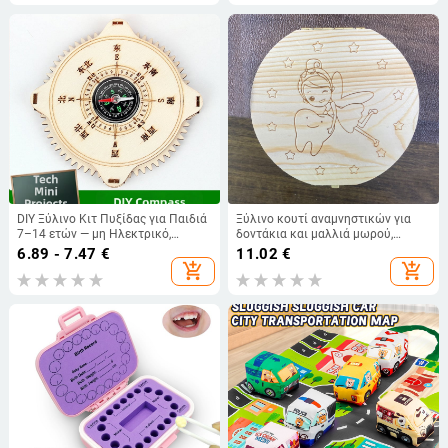
DIY Ξύλινο Κιτ Πυξίδας για Παιδιά
Ξύλινο κουτί αναμνηστικών για
7–14 ετών — μη Ηλεκτρικό,
δοντάκια και μαλλιά μωρού,
Εκπαιδευτικό Παιχνίδι Φυσικής
κατάλληλο για βρέφη 0–3 ετών,
6.89 - 7.47
€
11.02
€
προέλευση Cao County, Heze,
add_shopping_cart
add_shopping_cart
Σαντονγκ