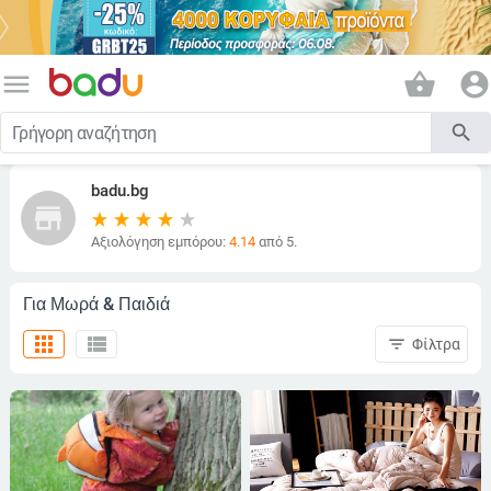
menu
shopping_basket
account_circle
search
badu.bg
store
Αξιολόγηση εμπόρου:
4.14
από 5.
Για Μωρά & Παιδιά
apps
view_list
filter_list
Φίλτρα