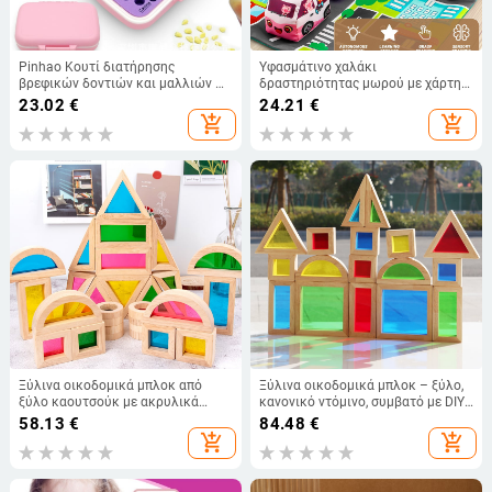
Pinhao Κουτί διατήρησης
Υφασμάτινο χαλάκι
βρεφικών δοντιών και μαλλιών —
δραστηριότητας μωρού με χάρτη
Υλικό PP τροφικής ποιότητας και
παιχνιδιών (Υλικό: ύφασμα;
23.02
€
24.21
€
φιλικό προς το περιβάλλον EVA,
Ηλικία: 0–3 ετών; Τύπος χαλάκι:
add_shopping_cart
add_shopping_cart
κατάλληλο για αγόρια και
ολοκληρωμένο; Αναπτυξιακά
κορίτσια, 62 g
οφέλη: συντονισμός ματιού-χεριού,
οπτικό, αισθητήρια; Διαδραστικό)
Ξύλινα οικοδομικά μπλοκ από
Ξύλινα οικοδομικά μπλοκ – ξύλο,
ξύλο καουτσούκ με ακρυλικά
κανονικό ντόμινο, συμβατό με DIY,
ουράνια τόξα τεμάχια, προσαρμογή
για παιδιά 4–6 ετών
58.13
€
84.48
€
λογότυπου, για παιδιά 4–6 ετών,
add_shopping_cart
add_shopping_cart
0–38 τεμάχια, 0,95 kg