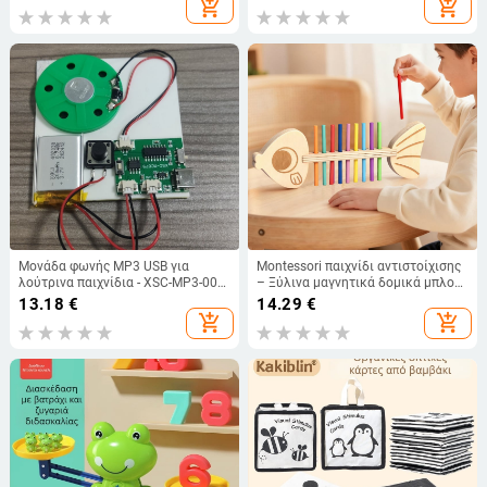
add_shopping_cart
add_shopping_cart
ηλικίες 15–35 ετών
Ηλικίες 3+
Μονάδα φωνής MP3 USB για
Montessori παιχνίδι αντιστοίχισης
λούτρινα παιχνίδια - XSC-MP3-002,
– Ξύλινα μαγνητικά δομικά μπλοκ
σε κουτί, με προσαρμοσμένα
με χρωματική κατηγοριοποίηση
13.18
€
14.29
€
δείγματα
add_shopping_cart
add_shopping_cart