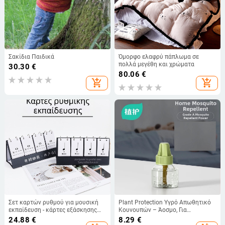
Σακίδια Παιδικά
Όμορφο ελαφρύ πάπλωμα σε
πολλά μεγέθη και χρώματα
30.30
€
80.06
€
add_shopping_cart
add_shopping_cart
Σετ καρτών ρυθμού για μουσική
Plant Protection Υγρό Απωθητικό
εκπαίδευση - κάρτες εξάσκησης
Κουνουπών – Άοσμο, Για
ρυθμού και νοτών, ημερολόγιο
Εσωτερική Χρήση, Ηλεκτρική
24.88
€
8.29
€
γραφείου συμπεριλαμβάνεται,
Θέρμανση, Υγρό Αναπλήρωσης, Για