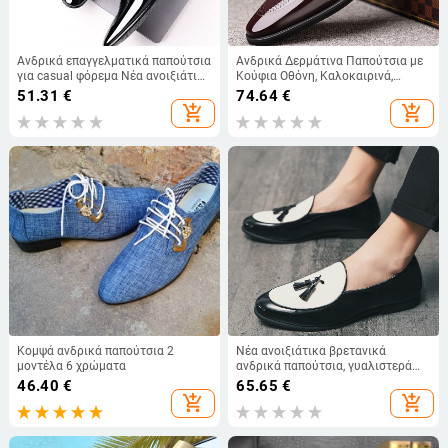
Ανδρικά επαγγελματικά παπούτσια
Ανδρικά Δερμάτινα Παπούτσια με
για casual φόρεμα Νέα ανοιξιάτικα
Κούφια Οθόνη, Καλοκαιρινά,
και φθινοπωρινά διασυνοριακά
Αναπνέοντα, Επαγγελματικά
51.31
€
74.64
€
μεγάλα ανδρικά παπούτσια
Φόρεμα, Φωτεινά Δερμάτινα
add_shopping_cart
add_shopping_cart
Κορεάτικου στιλ μόδας γάμου για
Σανδάλια, Βρετανικού, Κορεάτικου
νέους
Στυλ, Αντιολισθητικά Παπούτσια
με Διάτρητες Τρύπες
Κομψά ανδρικά παπούτσια 2
Νέα ανοιξιάτικα βρετανικά
μοντέλα 6 χρώματα
ανδρικά παπούτσια, γυαλιστερά
φλατ ανδρικά μεγάλα μεγέθη,
46.40
€
65.65
€
casual, μοντέρνα κομμωτήρια,
add_shopping_cart
add_shopping_cart
δερμάτινα παπούτσια Su