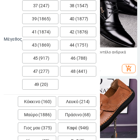
37 (247)
38 (1547)
39 (1865)
40 (1877)
41 (1874)
42 (1876)
Μέγεθος
43 (1869)
44 (1751)
Ανδρικά επίσημα δερμάτινα
Νέο επίσημο μοντέλο ανδρικά
παπούτσια, γνήσιο δέρμα, χαμηλό
παπούτσα
45 (917)
46 (788)
προφίλ, σόλα από καουτσούκ,
62.46
€
41.95
€
αυξάνουν το ύψος, αντιολισθητικά,
add_shopping_cart
add_shopping_cart
47 (277)
48 (441)
ανθεκτικά στη φθορά, μεγέθη 35-
50
49 (20)
Κόκκινο (160)
Λευκό (214)
Μαύρο (1886)
Πράσινο (68)
Γιος μου (375)
Καφέ (946)