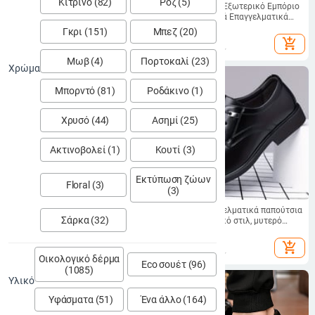
Κίτρινο (82)
Ροζ (5)
Ανδρικά δερμάτινα παπούτσια, PU
Διασυνοριακό Εξωτερικό Εμπόριο
άνω μέρος, καουτσούκ σόλα,
Casual Ανδρικά Επαγγελματικά
μυτερή μύτη, slip-on, χαμηλό
Παπούτσια Doug Δερμάτινα
131.48
€
57.85
€
Γκρι (151)
Μπεζ (20)
προφίλ
Παπούτσια Ανδρικά Slip-on Lazy
add_shopping_cart
add_shopping_cart
Παπούτσια Απλό Δερμάτινο
Παπούτσι all-in size
Μωβ (4)
Πορτοκαλί (23)
Χρώμα
Μπορντό (81)
Ροδάκινο (1)
Χρυσό (44)
Ασημί (25)
Ακτινοβολεί (1)
Κουτί (3)
Εκτύπωση ζώων
Floral (3)
(3)
Ανδρικά Business Casual Leather
Ανδρικά επαγγελματικά παπούτσια
Σάρκα (32)
Shoes 3 Μοντέλα
σε διασυνοριακό στιλ, μυτερό
επαγγελματικό φόρεμα, μόδα
67.84
€
69.77
€
add_shopping_cart
add_shopping_cart
Οικολογικό δέρμα
Eco σουέτ (96)
(1085)
Υλικό
Υφάσματα (51)
Ένα άλλο (164)