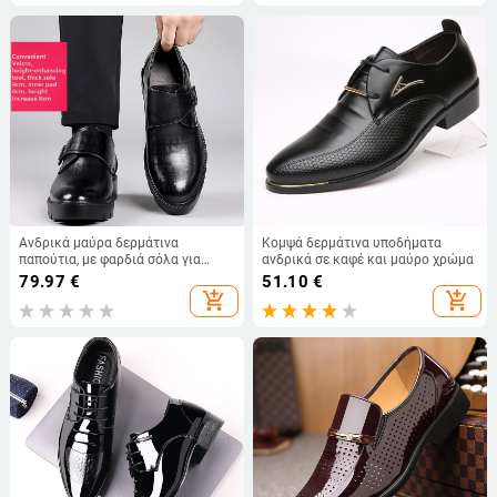
δερμάτινα παπούτσια σε όλα τα
παραθαλάσσιες σάνδαλες.
χρώματα
Ανδρικά μαύρα δερμάτινα
Κομψά δερμάτινα υποδήματα
παπούτια, με φαρδιά σόλα για
ανδρικά σε καφέ και μαύρο χρώμα
αύξηση ύψους, στρογγυλή μύτη,
79.97
€
51.10
€
επιχειρηματικό στυλ, άνοιξη 2026
add_shopping_cart
add_shopping_cart