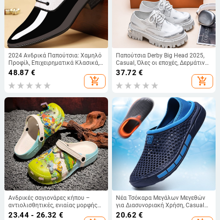
2024 Ανδρικά Παπούτσια: Χαμηλό
Παπούτσια Derby Big Head 2025,
Προφίλ, Επιχειρηματικά Κλασικά,
Casual, Όλες οι εποχές, Δερμάτινα
Βρετανικού Στυλ, Μεγάλο
παπούτσια ιαπωνικού στιλ,
48.87
€
37.72
€
Μέγεθος, Μοντέρνα Λαμπερά PU
Μοντέρνες ρετρό μπότες Martin με
add_shopping_cart
add_shopping_cart
Δερμάτινα Παπούτσια με Μαλακή
αγκράφα Big Head, Παπούτσια
Σόλα
εξωτερικού χώρου
Ανδρικές σαγιονάρες κήπου –
Νέα Τσόκαρα Μεγάλων Μεγεθών
αντιολισθητικές, ενιαίας μορφής
για Διασυνοριακή Χρήση, Casual
EVA σόλα, casual εξωτερικά
Ανδρικές Παντόφλες, Παπούτσια
23.44 - 26.32
€
20.62
€
σανδάλια
Παραλίας, Ανδρικά Σανδάλια για