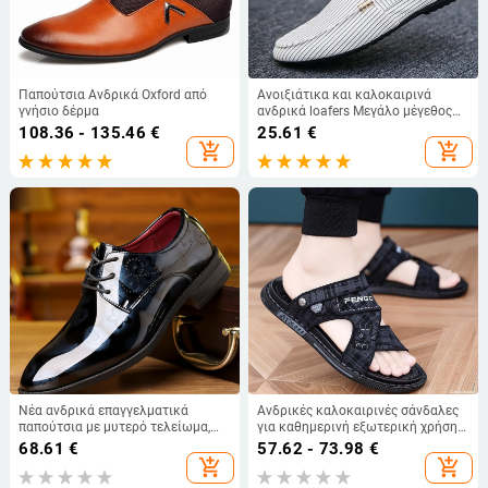
Παπούτσια Ανδρικά Oxford από
Ανοιξιάτικα και καλοκαιρινά
γνήσιο δέρμα
ανδρικά loafers Μεγάλο μέγεθος
ελαφριά και άνετα επίπεδα
108.36 - 135.46
€
25.61
€
παπούτσια Ανδρικά αναπνεύσιμα,
add_shopping_cart
add_shopping_cart
αντιολισθητικά, απαλά casual
παπούτσια από καμβά
Νέα ανδρικά επαγγελματικά
Ανδρικές καλοκαιρινές σάνδαλες
παπούτσια με μυτερό τελείωμα,
για καθημερινή εξωτερική χρήση
βρετανικού στιλ, ανθεκτικά στη
με μαλακή σόλα, δερμάτινες,
68.61
€
57.62 - 73.98
€
φθορά, ανδρικά παπούτσια με
κατάλληλες για οδήγηση,
add_shopping_cart
add_shopping_cart
λαμπερή όψη, casual, μοντέρνα,
ελαφριές, αντιολισθητικές,