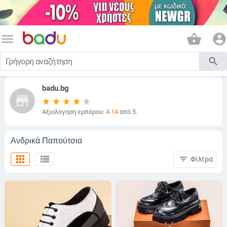
menu
shopping_basket
account_circle
search
badu.bg
store
Αξιολόγηση εμπόρου:
4.14
από 5.
Ανδρικά Παπούτσια
apps
view_list
filter_list
Φίλτρα