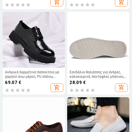
add_shopping_cart
add_shopping_cart
Εξωτερική Χρήση, Trend
Ανδρικά δερμάτινα παπούτσια με
Σανδάλια θαλάσσης για άνδρες,
χαμηλό άνω μέρος, PU επάνω,
καλοκαιρινά, παντόφλες μπάνιου,
σόλα από καουτσούκ, στρογγυλή
αθλητικά, αντιολισθητικά,
69.07
€
28.09
€
μύτη, λειτουργία αύξησης ύψους
οικολογικά, για οδήγηση, για
add_shopping_cart
add_shopping_cart
άνδρες