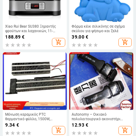
Xiao Rui Bear SU380 Ξηραντής
Φόρμα κέικ σιλικόνης σε σχήμα
φρούτων και λαχανικών, 11-
σκύλου για ψήσιμο και ζελέ
120V/220-240V, 250W, 50 Hz
188.89
€
39.00
€
add_shopping_cart
add_shopping_cart
Μόνωση κεραμικός PTC
Autonomy – Οικιακό
θερμαντικό φύλλο, 1500W,
πολυλειτουργικό ακονιστήρι
αερόθερμο με σταθερή
μαχαιριών – Πολυλειτουργικό,
9.34
€
12.93
€
θερμοκρασία, μονάδα θέρμανσης
Ακονίζοντας και Λείανση (Υλικό:
add_shopping_cart
add_shopping_cart
λωρίδας για στέγνωμα
ABS πλαστικό; Μάρκα: Autonomy;