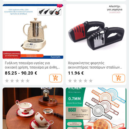
κατοικίδιων
Στυλ: Μοντέρνο απλό)
Γυάλινη τσαγιέρα υγείας για
Χειροκίνητος φορητός
οικιακή χρήση, τσαγιέρα με άνθη,
ακονιστήρας τεσσάρων σταδίων
πολυλειτουργικός
με διαμαντιού τρίβης,
85.25 - 90.20
€
11.96
€
διαχωριζόμενος σχεδιασμός, 110V
βολφραμωμένος χάλυβας
add_shopping_cart
add_shopping_cart
κατασκευή και κεραμικός οδηγός