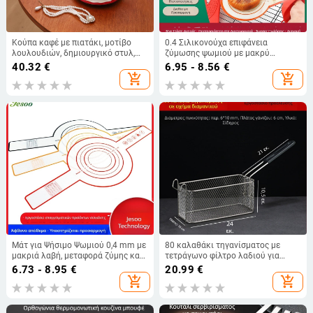
Κούπα καφέ με πιατάκι, μοτίβο
0.4 Σιλικονούχα επιφάνεια
λουλουδιών, δημιουργικό στυλ,
ζύμωσης ψωμιού με μακρύ
0,7 kg, σε κουτί από χαρτόνι
χερούλι – ματ ψησίματος
40.32
€
6.95 - 8.56
€
add_shopping_cart
add_shopping_cart
Μάτ για Ψήσιμο Ψωμιού 0,4 mm με
80 καλαθάκι τηγανίσματος με
μακριά λαβή, μεταφορά ζύμης και
τετράγωνο φίλτρο λαδιού για
πίτσας, αντοχή σε υψηλές
ηλεκτρική φριτέζα
6.73 - 8.95
€
20.99
€
θερμοκρασίες, ολλανδικού στυλ
add_shopping_cart
add_shopping_cart