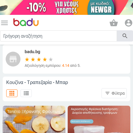
menu
shopping_basket
account_circle
search
badu.bg
store
Αξιολόγηση εμπόρου:
4.14
από 5.
Κουζίνα - Τραπεζαρία - Μπαρ
apps
view_list
filter_list
Φίλτρα