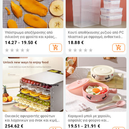
Υπόστρωμα αποξήρανσης από
Κουτί αποθήκευσης ρυζιού από PC
σιλικόνη για φρούτα και κρέας,
πλαστικό με σφραγμό, ανθεκτικό
τετράγωνο, 360 g/m², επίστρωση
στην υγρασία και κατά των
14.27 - 19.50
€
18.88
€
κατάλληλη για τρόφιμα
εντόμων, χωρητικότητα κάτω από
add_shopping_cart
add_shopping_cart
4 L
Οικιακός αφυγραντής φρούτων
Κεραμικό μπολ με χερούλι,
και λαχανικών για σνακ και κιμά,
ασφαλές για φούρνο και
μοντέλα ST-03 / DBC-05A, οθόνη
μικροκύματα, ιδανικό για
254.62
€
19.51 - 21.91
€
αφής, 20–90°C, 12 μήνες εγγύηση
φρουτοσαλάτα και στιγμιαία