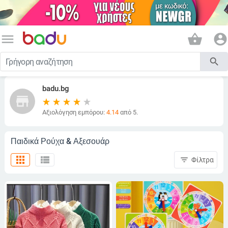
menu
shopping_basket
account_circle
search
badu.bg
store
Αξιολόγηση εμπόρου:
4.14
από 5.
Παιδικά Ρούχα & Αξεσουάρ
apps
view_list
filter_list
Φίλτρα