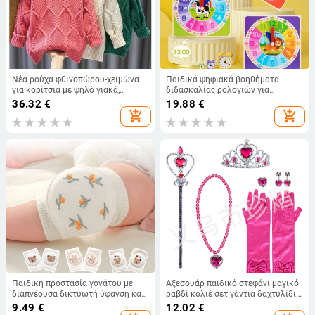
Νέα ρούχα φθινοπώρου-χειμώνα
Παιδικά ψηφιακά βοηθήματα
για κορίτσια με ψηλό γιακά,
διδασκαλίας ρολογιών για
χειροποίητο πουλόβερ με χοντρό
νηπιαγωγείο δημοτικού σχολείου
36.32
€
19.88
€
πάτο, κομψό πουλόβερ, νέο
πρώτης και δεύτερης τάξης
add_shopping_cart
add_shopping_cart
φθινοπωρινό-χειμωνιάτικο χωρίς
μοντέλο ρολογιού ξυπνητήρι
δαντέλα
παιχνίδια μάθησης χονδρικής
Παιδική προστασία γονάτου με
Αξεσουάρ παιδικό στεφάνι μαγικό
διαπνέουσα δικτυωτή ύφανση και
ραβδί κολιέ σετ γάντια δαχτυλίδι
κέντημα, ελαστικό βαμβακερό
σετ έξι σκουλαρίκια διακόσμηση
9.49
€
12.02
€
ύφασμα, κατάλληλη για ράψιμο/