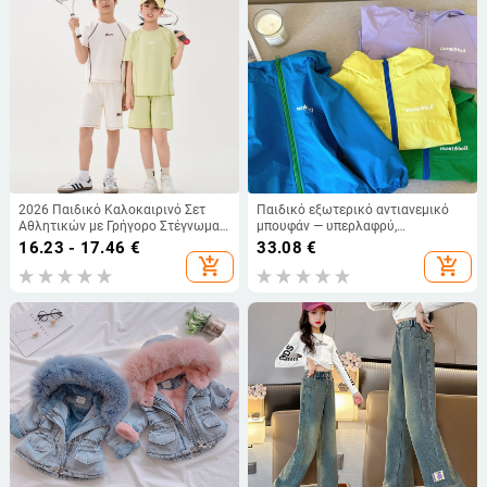
2026 Παιδικό Καλοκαιρινό Σετ
Παιδικό εξωτερικό αντιανεμικό
Αθλητικών με Γρήγορο Στέγνωμα
μπουφάν — υπερλαφρύ,
— Unisex Μπλούζα με Κοντά
πολυεστέρας, ηλικίες 3–8 ετών,
16.23 - 17.46
€
33.08
€
Μανίκια και Παντελόνια,
Άνοιξη 2025
add_shopping_cart
add_shopping_cart
Αναπνεύσιμο για Μπάντμιντον και
Τρέξιμο