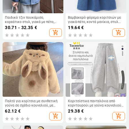
Παιδικό τζιν πουκάμισο,
Βαμβακερό φόρεμα κοριτσιών με
κορεάτικο στυλ, γιακά με πέτο,
γιακά-πέτο, κοντά μανίκια, στυλ
μακριά μανίκια, μονόχρωμο
πριγκίπισσας, 80–120 cm, 1–3
30.71 - 32.35
€
19.64
€
ετών, καλοκαίρι
add_shopping_cart
add_shopping_cart
Παλτό για κορίτσια με συνθετική
Κοριτσίστικα παντελόνια από
γούνα σε σχέδιο κουνελιού, με
κορντουρούι με γούνα κουνελιού,
φλις φόδρα, παχύ και ζεστό για τον
θεμα My Melody & Kuromi,
62.12
€
29.38
€
χειμώνα
κορεατικό στυλ, Άνοιξη 2025 –
add_shopping_cart
add_shopping_cart
ηλικίες 3–8.