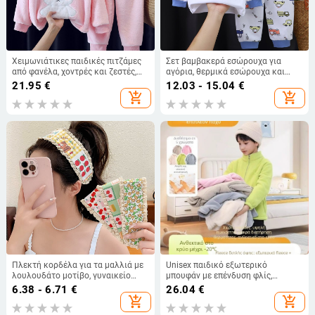
Χειμωνιάτικες παιδικές πιτζάμες
Σετ βαμβακερά εσώρουχα για
από φανέλα, χοντρές και ζεστές,
αγόρια, θερμικά εσώρουχα και
σετ ρούχων για κορίτσια με
παντελόνια, ζεστά ρούχα σπιτιού
21.95
€
12.03 - 15.04
€
χαρακτήρες κινουμένων σχεδίων
για κορίτσια, παιδικά ρούχα
add_shopping_cart
add_shopping_cart
για μεσαία και μεγάλα παιδιά
φθινόπωρο-χειμώνα, παιδικά
ρούχα με στάμπες.
Πλεκτή κορδέλα για τα μαλλιά με
Unisex παιδικό εξωτερικό
λουλουδάτο μοτίβο, γυναικείο
μπουφάν με επένδυση φλίς,
στυλ, πρωτότυπος σχεδιασμός,
διαπνέεται, διατηρεί τη θερμότητα,
6.38 - 6.71
€
26.04
€
άνοιξη 2025
ανθεκτικό πολυεστέρας
add_shopping_cart
add_shopping_cart