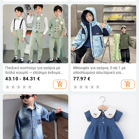
Παιδικό κοστούμι για αγόρια με
Μπουφάν για αγόρια, 3‑σε‑1 με
διπλό κουμπί — επίσημο ένδυμα
αποσπώμενο εσωτερικό για
για εμφανίσεις πιάνου και
χειμώνα και φθινόπωρο, UV
43.10 - 84.31
€
77.97
€
δεξιώσεις
ανθεκτικό, ανθεκτικό στον άνεμο,
add_shopping_cart
add_shopping_cart
ύφασμα από ακεταί ίνα