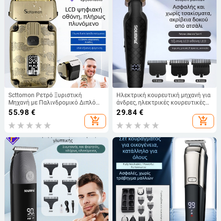
Scttomon Ρετρό Ξυριστική
Ηλεκτρική κουρευτική μηχανή για
Μηχανή με Παλινδρομικό Διπλό
άνδρες, ηλεκτρικές κουρευτικές
Μαχαίρι, Ξυριστική Μηχανή με
κεφαλές ξυρίσματος,
55.98
€
29.84
€
Δίχτυ, Επαναφορτιζόμενη,
επαναφορτιζόμενες USB,
add_shopping_cart
add_shopping_cart
Πλενόμενη Βάση Ξυρίσματος
κουρευτικές κεφαλές λαδιού,
ηλεκτρικές κουρευτικές μηχανές
κομμωτηρίου χονδρικής