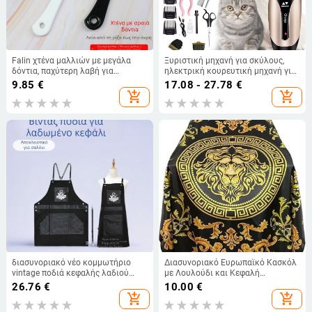
Falin χτένα μαλλιών με μεγάλα
Ξυριστική μηχανή για σκύλους,
δόντια, παχύτερη λαβή για
ηλεκτρική κουρευτική μηχανή για
δημιουργία μεγάλων κυμάτων
κατοικίδια, ξύρισμα μαλλιών για
9.85
€
17.08 - 27.78
€
γάτες Teddy, κατασκευαστής
add_shopping_cart
add_shopping_cart
επαγγελματικών ηλεκτρικών
κουρευτικών μηχανών, κούρεμα
μαλλιών και τριχών ποδιών
διασυνοριακό νέο κομμωτήριο
Διασυνοριακό Ευρωπαϊκό Κασκόλ
vintage ποδιά κεφαλής λαδιού
με Λουλούδι και Κεφαλή
καμβάς pu ποδιά κομμωτηρίου
Λιονταριού, Ψηφιακά Εκτυπωμένο,
26.76
€
10.00
€
Είδη Κασκόλ Κομμωτικής,
add_shopping_cart
add_shopping_cart
Αντικολλητικό Κασκόλ Μαλλιών,