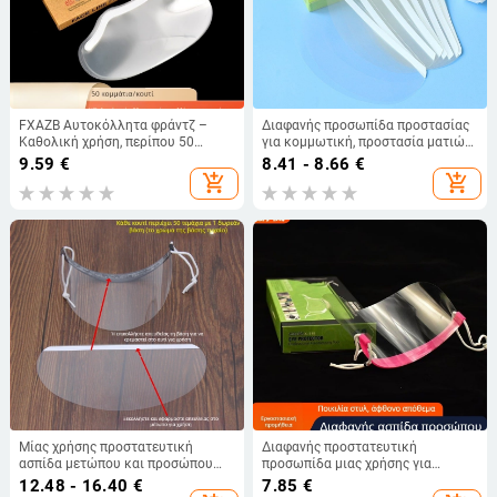
FXAZB Αυτοκόλλητα φράντζ –
Διαφανής προσωπίδα προστασίας
Καθολική χρήση, περίπου 50
για κομμωτική, προστασία ματιών
τεμάχια
και κάλυψη φράντζας κατά τη
9.59
€
8.41 - 8.66
€
διάρκεια περμανάντ και βαφών
add_shopping_cart
add_shopping_cart
Μίας χρήσης προστατευτική
Διαφανής προστατευτική
ασπίδα μετώπου και προσώπου
προσωπίδα μιας χρήσης για
για κούρεμα, περμανάντ και βαφή
κομμωτική, προστασία ματιών
12.48 - 16.40
€
7.85
€
μαλλιών — διαφανές αξεσουάρ
κατά το κόψιμο, περιποίηση