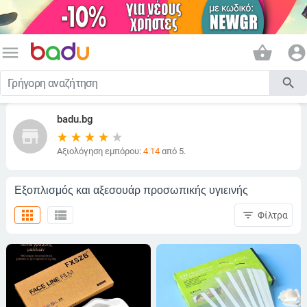
menu
shopping_basket
account_circle
search
badu.bg
store
Αξιολόγηση εμπόρου:
4.14
από 5.
Εξοπλισμός και αξεσουάρ προσωπικής υγιεινής
apps
view_list
filter_list
Φίλτρα