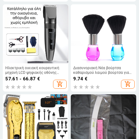
Καλοκαιρινό, Ζεστό Στυλ
Ηλεκτρική οικιακή κουρευτική
Διασυνοριακή Νέα βούρτσα
μηχανή LCD ψηφιακής οθόνης
καθαρισμού λαιμού βούρτσα για
ανδρική ξυριστική μηχανή USB
σπασμένα μαλλιά ειδική βούρτσα
57.61 - 66.87
€
9.74
€
επαναφορτιζόμενη ηλεκτρική
κομμωτηρίου βούρτσα
add_shopping_cart
add_shopping_cart
κουρευτική μηχανή
κομμωτηρίου εργαλεία
καθαρισμού κουρέματος μαλλιών