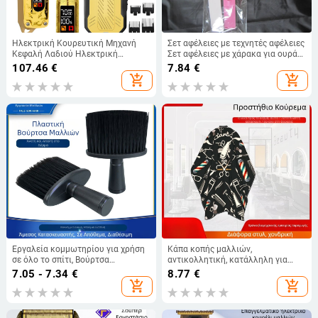
Ηλεκτρική Κουρευτική Μηχανή
Σετ αφέλειες με τεχνητές αφέλειες
Κεφαλή Λαδιού Ηλεκτρική
Σετ αφέλειες με χάρακα για ουρά
Κουρευτική Μηχανή Ηλεκτρική
μαλλιών Αφέλειες με κούρεμα
107.46
€
7.84
€
Κουρευτική Μηχανή Κομμωτηρίου
Χάρακας με αφέλειες Σετ αφέλειες
add_shopping_cart
add_shopping_cart
Ειδική Ξυριστική Μηχανή Γενικής
με αφέλειες
Χρήσης Οικιακή Κεφαλή
Φωτισμού Υψηλής Ισχύος
Εργαλεία κομμωτηρίου για χρήση
Κάπα κοπής μαλλιών,
σε όλο το σπίτι, Βούρτσα
αντικολλητική, κατάλληλη για
σκουπίσματος μαλλιών με ίσια
οικιακή χρήση, κομμωτήρια,
7.05 - 7.34
€
8.77
€
λαβή, Ατομικά συσκευασμένη,
κουρέματα ενηλίκων, θεραπεία με
add_shopping_cart
add_shopping_cart
Βούρτσα με μαλακές τρίχες για
λάδι, περμανάντ, βαφή, εργαλεία
καθάρισμα και ξεσκόνισμα
κομμωτηρίου, ισχύει σε πολλές
χώρες