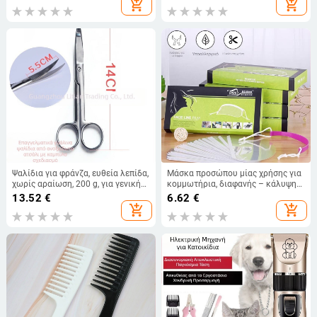
add_shopping_cart
add_shopping_cart
κομμωτικής κατά του σπασίματος
περμανάντ και βαφής
Ψαλίδια για φράνζα, ευθεία λεπίδα,
Μάσκα προσώπου μίας χρήσης για
χωρίς αραίωση, 200 g, για γενική
κομμωτήρια, διαφανής – κάλυψη
χρήση
φρυδιών, προστασία ματιών,
13.52
€
6.62
€
κατάλληλη για περμανάντ και
add_shopping_cart
add_shopping_cart
βαφή, συσκευασία 50 τεμάχια,
μόνο για κομμωτήρια