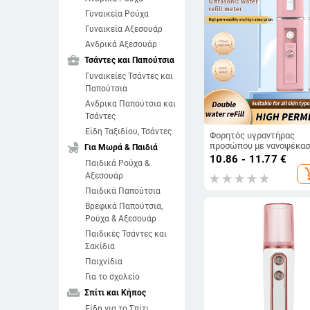
Γυναικεία Ρούχα
Γυναικεία Αξεσουάρ
Ανδρικά Αξεσουάρ
business_center
Τσάντες και Παπούτσια
Γυναικείες Τσάντες και
Παπούτσια
Ανδρικα Παπούτσια και
Τσάντες
Είδη Ταξιδίου, Τσάντες
Φορητός υγραντήρας
child_friendly
προσώπου με νανοψέκασ
Για Μωρά & Παιδιά
ενσωματωμένη μπαταρία
10.86 - 11.77
€
Παιδικά Ρούχα &
κρύο ψέκασμα, ομίχλη σε
add_sh
Αξεσουάρ
<=10 s, 1 λειτουργία,
χωρητικότητα μπαταρία
Παιδικά Παπούτσια
100-300 mAh, αυτονομία 
Βρεφικά Παπούτσια,
h
Ρούχα & Αξεσουάρ
Παιδικές Τσάντες και
Σακίδια
Παιχνίδια
Για το σχολείο
weekend
Σπίτι και Κήπος
Είδη για το Σπίτι