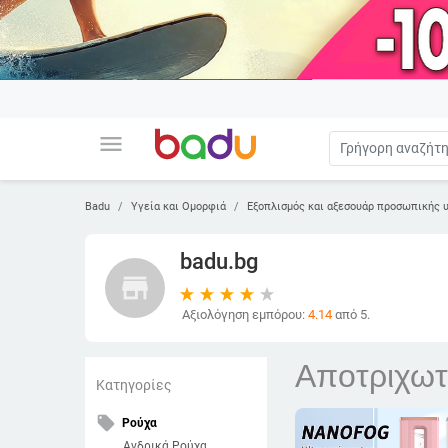
menu
Badu
Υγεία και Ομορφιά
Εξοπλισμός και αξεσουάρ προσωπικής υ
badu.bg
store
Αξιολόγηση εμπόρου:
4.14
από 5.
Αποτριχωτι
Κατηγορίες
local_offer
Ρούχα
Ανδρικά Ρούχα