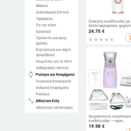
Μπάνιο
Διακόσμηση Σπιτιού
Υφάσματα
Συσκευή ενυδάτωσης με
Για τον κήπο
διπλό ακροφύσιο, φορητ
USB-φορτιζόμενη συσκε
24.75
€
Εργαλεία
περιποίησης προσώπου, 
add_sh
Προϊόντα οικιακής
υγραντήρας με κρύο
ψέκασμα, μπαταρία 1200
χρήσης
2000 mAh, έως 1 ώρα
Εορταστικά και πάρτι
λειτουργίας
προμήθειες
Κουρτίνες για το σπίτι
Καθαρισμός σπιτιού
watch
Ρολόγια και Κοσμήματα
Γυναικεία Κοσμήματα
Ανδρικά Κοσμήματα
Ρολόγια
fitness_center
Αθλητικα Ειδη
Αθλητικός εξοπλισμός
Αθλητικά Ρούχα
Χειροκίνητος ατμοποιητ
Αθλητικά Παπούτσια
ενυδάτωσης — κρύο
ψέκασμα, ενσωματωμέν
19.98
€
Θαλάσσια σπορ
μπαταρία, με 2 ταχύτητε