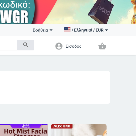
Βοήθεια
/
Ελληνικά
/
EUR
search
account_circle
shopping_basket
Είσοδος