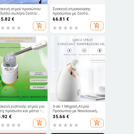
σκευή ατμού προσώπου
Συσκευή ατμοποίησης
 διπλό σωλήνα ζεστό/
προσώπου με ζεστό
ύο ψεκασμό, σπρέι
ψεκασμό και διπλό ψεκασμό,
45.82
€
66.81
€
τάνων, 5+ ρυθμίσεις
μοντέλο Ld-6218, χρόνος
add_shopping_cart
add_shopping_cart
χυτήτων, μοντέλο 838
ομίχλης 121-180
δευτερόλεπτα
σκευή εισπνοής ατμού για
3-σε-1 Μηχανή Ατμού
τη, πρόσωπο και μάτια –
Προσώπου με Νανοϊονική
στός ατμός, περίβλημα
Τεχνολογία,
5.92
€
35.66
€
ραγμένο με λέιζερ, 5+
Νεφελοποιητής, Ζεστό
add_shopping_cart
add_shopping_cart
θμίσεις ταχυτήτων, χωρίς
Εκνέφωμα, Ζεστή Συμπίεση
αταρία, χρόνος εξόδου
μού 11–30 δευτερόλεπτα