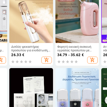
Διπλός ψεκαστήρας
Φορητή οικιακή συσκευή
Ατ
μα,
προσώπου για ενυδάτωση,
υγρασίας προσώπου με
νά
 -
φορητή συσκευή υγρασίας,
έγχυση οξυγόνου και νανο-
εν
26.33
€
34.79 - 35.62
€
2
ενσωματωμένη μπαταρία
ψεκασμό
ρύ
opping_cart
add_shopping_cart
add_shopping_cart
1000–1200 mAh, δεύτερη
60
ς
ρύθμιση, κρύο ψέκασμα,
1-3
αυτόματη απενεργοποίηση