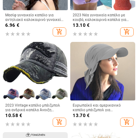
Μασίφ γυναικείο καπέλο για
2023 Νέα γυναικεία καπέλο με
αντηλιακό καλοκαιρινό γυναικείο
κουβά, καλοκαιρινά καπέλα για
γείσο αλογοουρά Φαρδύ γείσο
γυναικεία ψάθινα καπέλα
6.96
€
13.10
€
Προστασία με υπεριώδη
παραλίας Κορεατικού στυλ μόδας
add_shopping_cart
add_shopping_cart
ακτινοβολία Φιόγκος Καπέλο
καπέλο ψαρά
παραλίας Κίτρινο γυναικείο
καπέλο αντηλιακού γυναικεία
καπέλα πτυσσόμενα Gorro
2023 Vintage καπέλο μπέιζμπολ
Ευρωπαϊκό και αμερικανικό
για ανδρικά καπέλα Άνοιξη
καπέλο μπέιζμπολ για
Καλοκαίρι Ανδρικά καπέλα
καλοκαιρινές εξαγωγές χονδρικής
10.58
€
13.70
€
μάρκας Γυναικεία βαμβακερά
με δέσιμο στην πλάτη, καπέλο
add_shopping_cart
add_shopping_cart
γκολφ Μαύρο Trucker Fishing
εξωτερικού χώρου, μονόχρωμο
γείσο, κασκόλ/καπέλο