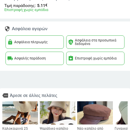
€
Τιμή παράδοσης:
5.11
Επιστροφή χωρίς εμπόδια
security
Ασφάλεια αγορών
Ασφάλεια στα προσωπικά
lock
policy
Ασφάλεια πληρωμής
δεδομένα
local_shipping
assignment_return
Ασφαλής παράδοση
Επιστροφή χωρίς εμπόδια
more
Άρεσε σε άλλες πελάτες
Καλοκαιρινά 25
Ψαράδικο καπέλο
Νέο καπέλο από
Γυναικεί