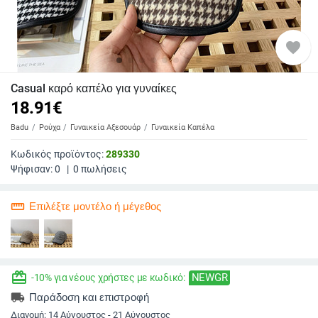
favorite
Casual καρό καπέλο για γυναίκες
18.91
€
Badu
Ρούχα
Γυναικεία Αξεσουάρ
Γυναικεία Καπέλα
Κωδικός προϊόντος:
289330
Ψήφισαν:
0
|
0
πωλήσεις
straighten
Επιλέξτε μοντέλο ή μέγεθος
redeem
NEWGR
-10% για νέους χρήστες με κωδικό:
local_shipping
Παράδοση και επιστροφή
Διανομή:
14 Αύγουστος - 21 Αύγουστος