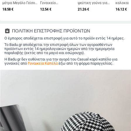
μέτρα Μεγάλο Γείσο
Γυναικείο
ψεύτικη γούνα για
καλοκαιρ
Πτυσσόμενα Καπέλα
φθινόπωρο/
γυναίκες,
με μεγάλ
18.58
€
12.54
€
21.26
€
16.12
€
Παραλίας Γυναικεία
χειμωνιάτικο
φθινοπωρινό και
Ρυθμιζόμ
Πτυσσόμενα Ψάθινο
ευπροσάρμοστο
χειμερινό ρετρό
προστασί
Καπέλο Αντιηλιακό
πρόσωπο που δείχνει
μάλλινο καπέλο 2025,
καπέλο 
Ταξιδιωτικό Καπέλο
μικρό πλεκτό καπέλο
βρετανικό οκτάγωνο
καπέλο γι
Dropshipping
κουβά Ζεστό και
καπέλο με επίπεδη
παραλία 
assignment_return
ΠΟΛΙΤΙΚΗ ΕΠΙΣΤΡΟΦΗΣ ΠΡΟΪΟΝΤΩΝ
μοντέρνο καπέλο
κορυφή για
καπέλο 
Ο έμπορος αποδέχεται επιστροφή για αυτό το προϊόν εντός 14 ημέρες.
χρώματος μπλοκ
λογοτεχνικά ταξίδια
αλογοουρ
Το Badu.gr αποδέχεται την επιστροφή όλων των αγορασθέντων
προϊόντων εντός 14 ημερολογιακών ημερών από την ημερομηνία
παραλαβής (εκτός από τα μαγιό και εσώρουχα).
Η Badu.gr δεν ευθύνεται για την αγορά του Casual καρό καπέλο για
γυναίκες από
Γυναικεία Καπέλα
έξω από τη φόρμα παραγγελίας.