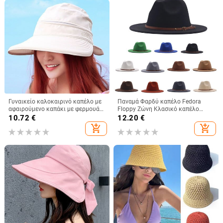
Γυναικείο καλοκαιρινό καπέλο με
Παναμά Φαρδύ καπέλο Fedora
αφαιρούμενο καπάκι με φερμουάρ
Floppy Ζώνη Κλασικό καπέλο
με άδειο επάνω καπέλο Cycilng
μάλλινη πόρπη Γυναικεία καπέλα
10.72
€
12.20
€
Αντι-UV αντηλιακά καπέλα
μπέιζμπολ 47 γυναικεία
add_shopping_cart
add_shopping_cart
Γυναικεία πτυσσόμενα καπέλα με
μεγάλο γείσο