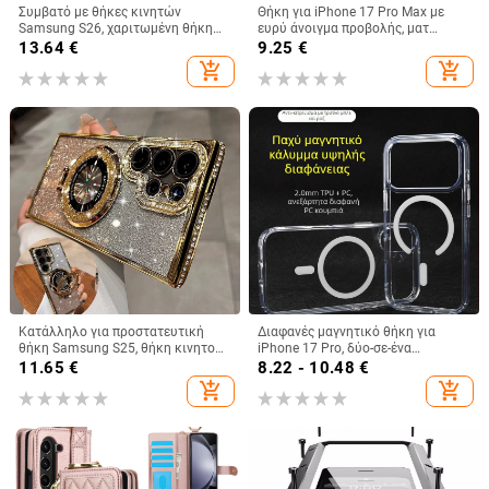
Συμβατό με θήκες κινητών
Θήκη για iPhone 17 Pro Max με
Samsung S26, χαριτωμένη θήκη
ευρύ άνοιγμα προβολής, ματ
A56, θήκη 3D καρδιά για A32, ματ
φινίρισμα και μαγνητική πρόσδεση
13.64
€
9.25
€
θήκη για A24, θήκη σιλικόνης για
add_shopping_cart
add_shopping_cart
A53, προστατευτικές θήκες για
A33, μαλακές
Κατάλληλο για προστατευτική
Διαφανές μαγνητικό θήκη για
θήκη Samsung S25, θήκη κινητού
iPhone 17 Pro, δύο-σε-ένα
τηλεφώνου Edge Drill, S24,
προστατευτικό κάλυμμα με
11.65
€
8.22 - 10.48
€
διαφανής μαγνητική θήκη με
παχύτερο πλαίσιο και μεγάλο
add_shopping_cart
add_shopping_cart
στρας, A56, αντιολισθητική
άνοιγμα
πούδρα με γκλίτερ