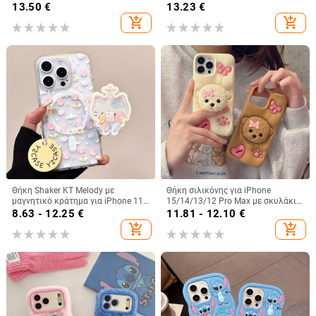
φθορίζουσες γραμμές, GT8Pro
Chameleon, θήκη τηλεφώνου 16E,
13.50
€
13.23
€
προστατευτική θήκη
πλήρης κάλυψη, αντιπτώσεις
add_shopping_cart
add_shopping_cart
Θήκη Shaker KT Melody με
Θήκη σιλικόνης για iPhone
μαγνητικό κράτημα για iPhone 11-
15/14/13/12 Pro Max με σκυλάκι
14 Pro/Max, ακρυλική, ματ
με φιόγκο, πλήρης προστασία
8.63 - 12.25
€
11.81 - 12.10
€
φινίρισμα, αντοχή σε πτώσεις
add_shopping_cart
add_shopping_cart