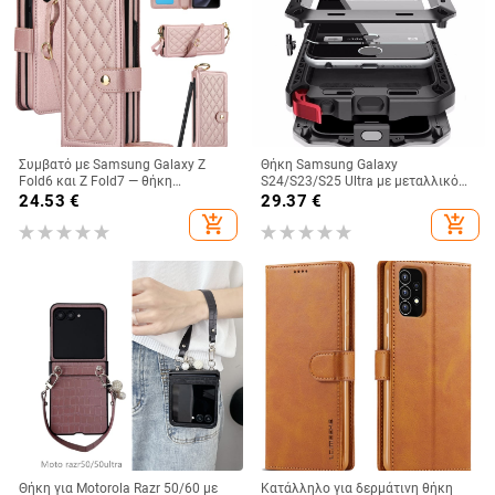
Συμβατό με Samsung Galaxy Z
Θήκη Samsung Galaxy
Fold6 και Z Fold7 — θήκη
S24/S23/S25 Ultra με μεταλλικό
τηλεφώνου από δέρμα με υποδοχή
πίσω κάλυμμα, μηχανουργική
24.53
€
29.37
€
για στυλό, αναδιπλούμενη, κομψός
κατεργασία, προσαρμογή, απαγωγή
add_shopping_cart
add_shopping_cart
σχεδιασμός, με λουράκι καρπού,
θερμότητας, αντίσταση στις
για γυναίκες
πτώσεις, αντι-αποτυπώματα
Θήκη για Motorola Razr 50/60 με
Κατάλληλο για δερμάτινη θήκη