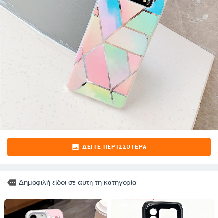
image
ΔΕΊΤΕ ΠΕΡΙΣΣΌΤΕΡΑ
more
Δημοφιλή είδοι σε αυτή τη κατηγορία