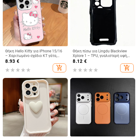
Θήκη Hello Kitty για iPhone 15/16
Θήκη πίσω για Lingdu Blackview
– Χαριτωμένο σχέδιο KT γάτα,
Xplore 1 – TPU, γυαλιστερή υφή,
λευκό ή μαύρο, Ανθεκτική σε
κατασκευή με έγχυση,
8.93
€
8.12
€
πτώσεις
προσαρμοστικό
add_shopping_cart
add_shopping_cart