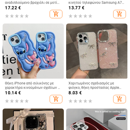
αναδιπλούμενο βραχιόλι σε μοτίβο
κινητού τηλεφώνου Samsung A73,
κροκοδειλικού δέρματος
θήκη κινητού τηλεφώνου
17.22
€
13.77
€
A36/A16, προστατευτικό κάλυμμα
add_shopping_cart
add_shopping_cart
A26/A56, αόρατη βάση στήριξης
Θήκη iPhone από σιλικόνης με
Χαριτωμένος σχεδιασμός με
χαρακτήρα κινούμένων σχεδίων –
φιόγκο, θήκη προστασίας Apple
προστασία από πτώσεις, ματ
iPhone 11–15 Pro Max, πλήρης
10.14
€
8.03
€
φινίρισμα, συμβατή με iPhone
κάλυψη
add_shopping_cart
add_shopping_cart
11/12/13/14 σειρά (Pro/Max)