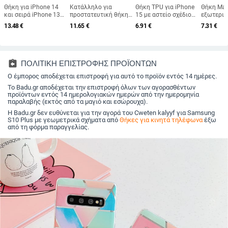
Θήκη για iPhone 14
Κατάλληλο για
Θήκη TPU για iPhone
Θήκη Mag
και σειρά iPhone 13
προστατευτική θήκη
15 με αστείο σχέδιο
εξωτερικ
με λεπτό μεταλλικό
Samsung S25, θήκη
καμηλοπάρδαλης
Apple – Υ
13.48
€
11.65
€
6.91
€
7.31
€
πλαίσιο – προστασία
κινητού τηλεφώνου
Διαμόρφ
από πτώσεις, πλαίσιο
Edge Drill, S24,
έγχυση, Α
από κράμα
διαφανής μαγνητική
πτώσεις, 
αλουμινίου, φινίρισμα
θήκη με στρας, A56,
δακτυλικ
οξειδωτικό,
αντιολισθητική
αποτυπώ
assignment_return
ΠΟΛΙΤΙΚΗ ΕΠΙΣΤΡΟΦΗΣ ΠΡΟΪΟΝΤΩΝ
δυνατότητα
πούδρα με γκλίτερ
Δημιουργ
προσαρμογής
Ο έμπορος αποδέχεται επιστροφή για αυτό το προϊόν εντός 14 ημέρες.
σχεδιασμ
Το Badu.gr αποδέχεται την επιστροφή όλων των αγορασθέντων
προϊόντων εντός 14 ημερολογιακών ημερών από την ημερομηνία
παραλαβής (εκτός από τα μαγιό και εσώρουχα).
Η Badu.gr δεν ευθύνεται για την αγορά του Cweten kalyyf για Samsung
S10 Plus με γεωμετρικά σχήματα από
Θήκες για κινητά τηλέφωνα
έξω
από τη φόρμα παραγγελίας.