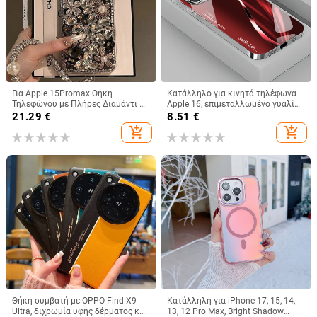
Για Apple 15Promax Θήκη
Κατάλληλο για κινητά τηλέφωνα
Τηλεφώνου με Πλήρες Διαμάντι 16
Apple 16, επιμεταλλωμένο γυαλί
Πολυτελής Προστατευτική Θήκη
με εκθαμβωτικό φως, απλό iPhone
21.29
€
8.51
€
Κουνελιού με Στρας 15pro 13
17 Pro, μοντέρνο και ελαφρύ,
add_shopping_cart
add_shopping_cart
Βραχιόλι 14
πολυτελές 14 Plus
Θήκη συμβατή με OPPO Find X9
Κατάλληλη για iPhone 17, 15, 14,
Ultra, διχρωμία υφής δέρματος και
13, 12 Pro Max, Bright Shadow