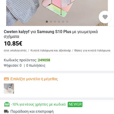
favorite
Cweten kalyyf για Samsung S10 Plus με γεωμετρικά
σχήματα
10.85
€
 φορητοί υπολογιστές
Κινητά τηλέφωνα και αξεσουάρ
Θήκες για κινητά τηλέφωνα
Κωδικός προϊόντος:
249058
Ψήφισαν:
0
|
0
πωλήσεις
straighten
Επιλέξτε μοντέλο ή μέγεθος
redeem
NEWGR
-10% για νέους χρήστες με κωδικό:
local_shipping
Παράδοση και επιστροφή