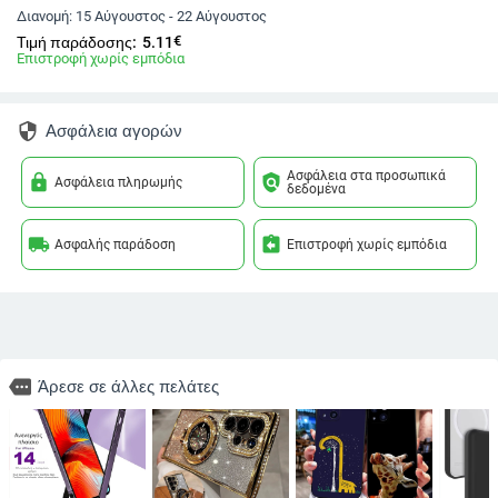
Διανομή:
15 Αύγουστος - 22 Αύγουστος
€
Τιμή παράδοσης:
5.11
Επιστροφή χωρίς εμπόδια
security
Ασφάλεια αγορών
Ασφάλεια στα προσωπικά
lock
policy
Ασφάλεια πληρωμής
δεδομένα
local_shipping
assignment_return
Ασφαλής παράδοση
Επιστροφή χωρίς εμπόδια
more
Άρεσε σε άλλες πελάτες