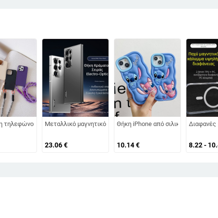
 μοτίβο κροκοδειλικού δέρματος
τουλίπας για άνοιξη-καλοκαίρι, IMD πολυτελής αίσθηση, 14 μοτίβα κελύφους,
η τηλεφώνου μονόχρωμη για Apple Phone15pro/14pro με προστατευτική θήκη κ
Μεταλλικό μαγνητικό έλξη για θήκη κινητού τηλεφώνου Samsu
Θήκη iPhone από σιλικόνης με χαρα
Διαφανές 
23.06
€
10.14
€
8.22 - 10