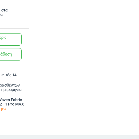
 στα
να
ωρίς
ράδοση
 εντός 14
ορασθέντων
 ημερομηνία
Woven Fabric
12 11 Pro MAX
νητά