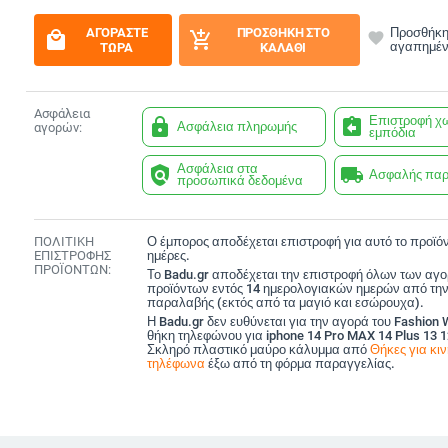
ΑΓΟΡΆΣΤΕ
ΠΡΟΣΘΉΚΗ ΣΤΟ
Προσθήκη
local_mall
add_shopping_cart
favorite
αγαπημέ
ΤΏΡΑ
ΚΑΛΆΘΙ
Ασφάλεια
Επιστροφή χ
lock
assignment_return
Ασφάλεια πληρωμής
αγορών:
εμπόδια
Ασφάλεια στα
policy
local_shipping
Ασφαλής πα
προσωπικά δεδομένα
ΠΟΛΙΤΙΚΗ
Ο έμπορος αποδέχεται επιστροφή για αυτό το προϊόν
ΕΠΙΣΤΡΟΦΗΣ
ημέρες.
ΠΡΟΪΟΝΤΩΝ:
Το Badu.gr αποδέχεται την επιστροφή όλων των αγ
προϊόντων εντός 14 ημερολογιακών ημερών από την
παραλαβής (εκτός από τα μαγιό και εσώρουχα).
Η Badu.gr δεν ευθύνεται για την αγορά του Fashion 
θήκη τηλεφώνου για iphone 14 Pro MAX 14 Plus 13 
Σκληρό πλαστικό μαύρο κάλυμμα από
Θήκες για κι
τηλέφωνα
έξω από τη φόρμα παραγγελίας.