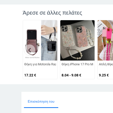
Άρεσε σε άλλες πελάτες
chevron_left
Θήκη για Motorola Razr 50/60 με αναδιπλούμενο βραχιόλι σε
Θήκη iPhone 17 Pro Max με σχέδιο 
Απλή θήκ
17.22
€
8.04 - 9.08
€
9.25
€
Επισκόπηση του