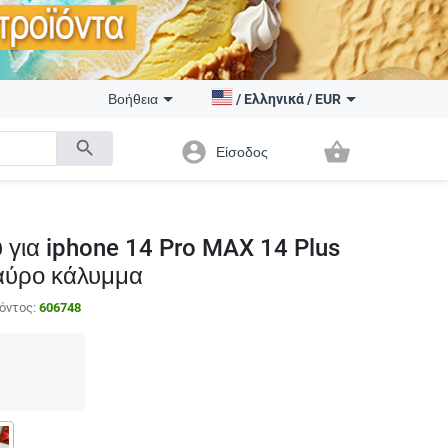
Βοήθεια
/
Ελληνικά
/
EUR
search
account_circle
shopping_basket
Είσοδος
 για iphone 14 Pro MAX 14 Plus
αύρο κάλυμμα
όντος:
606748