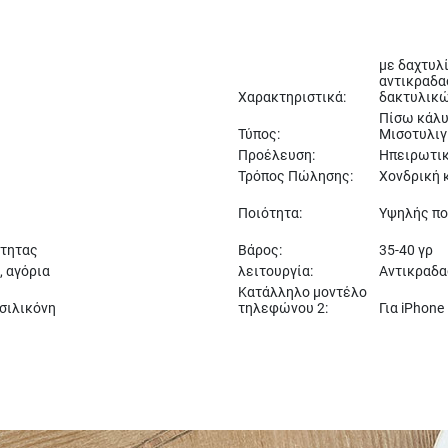
με δαχτυλί
αντικραδα
Χαρακτηριστικά:
δακτυλικ
Πίσω κάλυ
Τύπος:
Μισοτυλιγ
Προέλευση:
Ηπειρωτικ
Τρόπος Πώλησης:
Χονδρική κ
Ποιότητα:
Υψηλής πο
ότητας
Βάρος:
35-40 γρ
, αγόρια
λειτουργία:
Αντικραδα
Κατάλληλο μοντέλο
σιλικόνη
τηλεφώνου 2:
Για iPhone