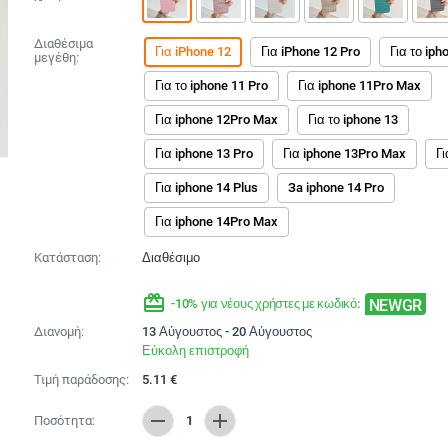
Διαθέσιμα
Για iPhone 12
Για iPhone 12 Pro
Για το iph
μεγέθη:
Για το iphone 11 Pro
Για iphone 11Pro Max
Για iphone 12Pro Max
Για το iphone 13
Για iphone 13 Pro
Για iphone 13Pro Max
Γι
Για iphone 14 Plus
За iphone 14 Pro
Για iphone 14Pro Max
Κατάσταση:
Διαθέσιμο
redeem
NEWGR
-10% για νέους χρήστες με κωδικό:
Διανομή:
13 Αύγουστος - 20 Αύγουστος
Εύκολη επιστροφή
Τιμή παράδοσης:
5.11
€
remove
add
Ποσότητα:
1