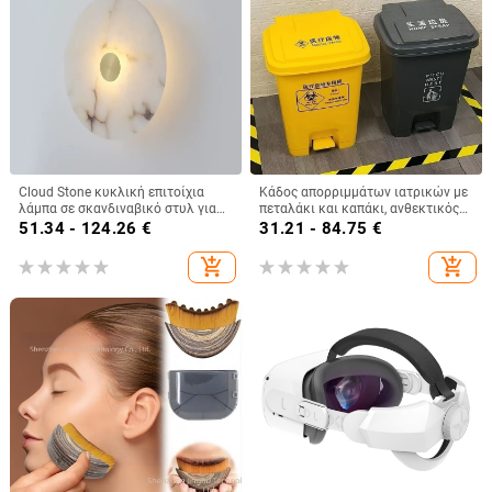
Cloud Stone κυκλική επιτοίχια
Κάδος απορριμμάτων ιατρικών με
λάμπα σε σκανδιναβικό στυλ για
πεταλάκι και καπάκι, ανθεκτικός
υπνοδωμάτιο και μοντέρνο σαλόνι
στη μυρωδιά, κίτρινος, με
51.34 - 124.26
€
31.21 - 84.75
€
– LED
παχύτερο τοίχωμα, μεγάλη
χωρητικότητα, για κλινικές και
add_shopping_cart
add_shopping_cart
νοσοκομεία