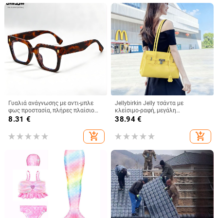
Γυαλιά ανάγνωσης με αντι-μπλε
Jellybirkin Jelly τσάντα με
φως προστασία, πλήρες πλαίσιο
κλείσιμο-ραφή, μεγάλη
από PC, συμβατά με μυωπία, για
χωρητικότητα, PVC για τον ώμο
8.31
€
38.94
€
μεσήλικες και ηλικιωμένους
add_shopping_cart
add_shopping_cart