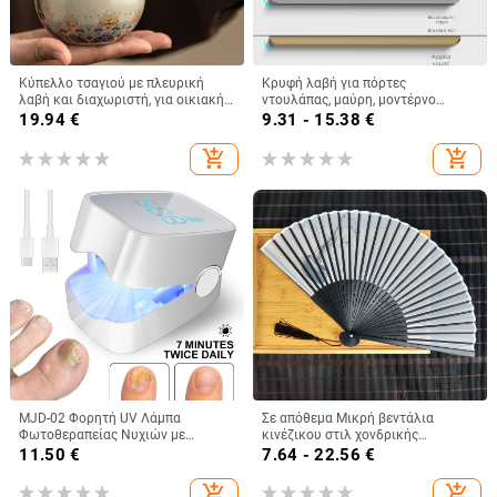
Κύπελλο τσαγιού με πλευρική
Κρυφή λαβή για πόρτες
λαβή και διαχωριστή, για οικιακή
ντουλάπας, μαύρη, μοντέρνο
χρήση, μεγάλη χωρητικότητα
μινιμαλιστικό στυλ, μακρύ
19.94
€
9.31 - 15.38
€
μονοπλευρό χερούλι, χωρίς
διάτρηση
add_shopping_cart
add_shopping_cart
MJD-02 Φορητή UV Λάμπα
Σε απόθεμα Μικρή βεντάλια
Φωτοθεραπείας Νυχιών με
κινέζικου στιλ χονδρικής
Ψηφιακή Οθόνη για
απομίμηση μεταξωτής κεφαλής
11.50
€
7.64 - 22.56
€
Ονυχομυκητίαση
πράσινου χρώματος 6 ιντσών
μικρή ανδρική βεντάλια με σχέδιο
add_shopping_cart
add_shopping_cart