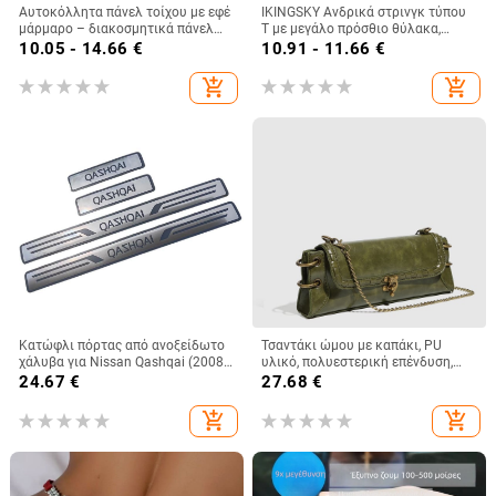
Αυτοκόλλητα πάνελ τοίχου με εφέ
IKINGSKY Ανδρικά στρινγκ τύπου
μάρμαρο – διακοσμητικά πάνελ
Τ με μεγάλο πρόσθιο θύλακα,
τοίχου
Modal μπροστά + δίχτυ, Νάιλον
10.05 - 14.66
€
10.91 - 11.66
€
95%, Χαμηλή μέση
add_shopping_cart
add_shopping_cart
Κατώφλι πόρτας από ανοξείδωτο
Τσαντάκι ώμου με καπάκι, PU
χάλυβα για Nissan Qashqai (2008-
υλικό, πολυεστερική επένδυση,
2022) - προστασία από
οριζόντιο τετράγωνο σχήμα,
24.67
€
27.68
€
γρατζουνιές, διακοσμητικό
κλείδωμα
προστατευτικό
add_shopping_cart
add_shopping_cart