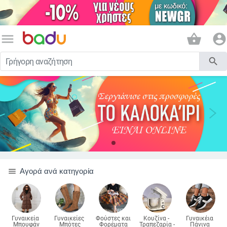
menu
shopping_basket
account_circle
search
menu
Αγορά ανά κατηγορία
Γυναικεία 
Γυναικείες 
Φούστες και 
Κουζίνα - 
Γυναικέια 
Μπουφάν
Μπότες
Φορέματα
Τραπεζαρία - 
Πάνινα 