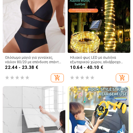
Ολόσωμο μαγιό για γυναίκες,
Ηλιακό φως LED με σωλήνα
νάιλον 80/20 με επένδυση σπάντεξ
εξωτερικού χώρου, αδιάβροχο
20%, με επένδυση για το στήθος,
φως από χαλκό Gypsophila με
22.44 - 23.38
€
10.64 - 40.10
€
χωρίς μανίκια
κορδόνι, αυλή, διακοσμητικό
φωτιστικό LED Atmosphere
add_shopping_cart
add_shopping_cart