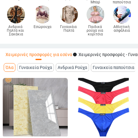
Μπαρ
παπούτσια
Ανδρικά 
Εσώρουχα
Γυναικέια 
Παιδικά 
Αθλητική 
Παλτά και 
Παλτά
ρούχα για 
ασφάλεια
Σακάκια
κορίτσια
fiber_manual_record
Χειμερινές προσφορές για εσένα
Χειμερινές προσφορές - Γυνα
Όλα
Γυναικεία Ρούχα
Ανδρικά Ρούχα
Γυναικεία παπούτσια