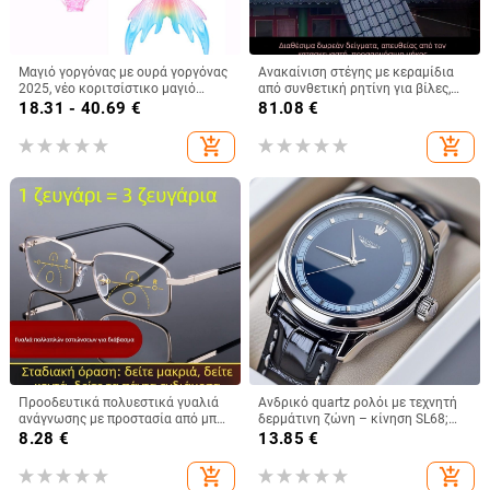
Μαγιό γοργόνας με ουρά γοργόνας
Ανακαίνιση στέγης με κεραμίδια
2025, νέο κοριτσίστικο μαγιό
από συνθετική ρητίνη για βίλες,
τριών τεμαχίων, ολόσωμο μαγιό
αγροτικές κατοικίες και
18.31 - 40.69
€
81.08
€
πριγκίπισσας Ariel με
βιομηχανικά κτίρια, με παχύτερα
διασταυρούμενη γραμμή
κεραμίδια κινεζικού στυλ
add_shopping_cart
add_shopping_cart
αρχαϊκής αισθητικής
Προοδευτικά πολυεστικά γυαλιά
Ανδρικό quartz ρολόι με τεχνητή
ανάγνωσης με προστασία από μπλε
δερμάτινη ζώνη – κίνηση SL68;
φως, πολυκαρβονικά φακοί,
αναλογική οθόνη; κάσα από κράμα
8.28
€
13.85
€
μεταλλικός σκελετός, για
απόσταση, μεσαίο και κοντινό
add_shopping_cart
add_shopping_cart
πεδίο