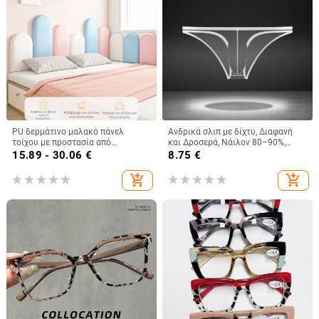
PU δερμάτινο μαλακό πάνελ
Ανδρικά σλιπ με δίχτυ, Διαφανή
τοίχου με προστασία από
και Δροσερά, Νάιλον 80–90%,
κρούσεις, για υπνοδωμάτιο και
Μεσαία μέση
15.89 - 30.06
€
8.75
€
νηπιαγωγείο
add_shopping_cart
add_shopping_cart