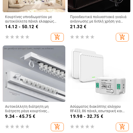
Κουρτίνες υπνοδωματίου με
Προοδευτικά πολυεστιακά γυαλιά
αυτοκόλλητα πάνελ ελαφρώς
ανάγνωσης με διπλή χρήση για
διαφανή για γωνιακό παράθυρο,
μακρινή και κοντινή όραση, αντι-
14.12 - 50.12
€
21.32
€
φωτός επιτρέπει αλλά διατηρεί
μπλε φως, φακοί ρητίνης,
την ιδιωτικότητα, χωρίς διάτρηση,
μεταλλικός σκελετός πλήρους
add_shopping_cart
add_shopping_cart
έτοιμες προς χρήση
πλαισίου
Αυτοκόλλητη διάτρητη μη
Ασύρματος διακόπτης ελέγχου
διάτρητη ράγα κουρτίνας
RF433, 86 πάνελ, εσωτερική και
μπαλκονιού με πλευρική
εξωτερική κεραία, πολυ-έλεγχος
9.34 - 45.75
€
19.98 - 32.75
€
τοποθέτηση στο πάνω μέρος,
για φωτισμό σκάλας
αθόρυβη διευρυμένη ράγα οδηγού
add_shopping_cart
add_shopping_cart
τύπου γάντζου