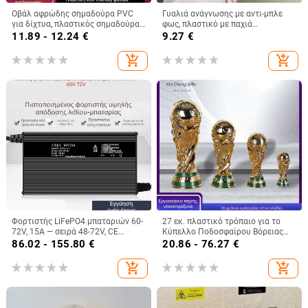
Οβάλ αφρώδης σημαδούρα PVC
Γυαλιά ανάγνωσης με αντι-μπλε
για δίχτυα, πλαστικός σημαδούρας
φως, πλαστικό με παχιά
αλιείας
τετράγωνη κατασκευή και πλήρες
11.89 - 12.24
€
9.27
€
πλαίσιο, για ενήλικες
add_shopping_cart
add_shopping_cart
Φορτιστής LiFePO4 μπαταριών 60-
27 εκ. πλαστικό τρόπαιο για το
72V, 15A — σειρά 48-72V, CE
Κύπελλο Ποδοσφαίρου Βόρειας
πιστοποίηση, είσοδος 100-240V
Αμερικής 2026 – επετειακό
86.02 - 155.80
€
20.86 - 76.27
€
~1.7A 50-60Hz
βραβείο και διακοσμητικό
αντικείμενο για έκθεση
add_shopping_cart
add_shopping_cart