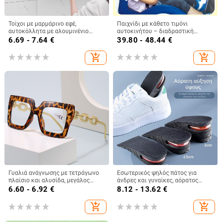
Τοίχοι με μαρμάρινο εφέ,
Παιχνίδι με κάθετο τιμόνι
αυτοκόλλητα με αλουμινένιο
αυτοκινήτου – διαδραστική
επίχρισμα, ανθεκτικά στην υγρασία
εκπαιδευτική συσκευή για παιδιά
6.69 - 7.64
€
39.80 - 48.44
€
και στις κρούσεις, για κουζίνα και
4-6 ετών, πλαστικό ηλεκτρονικό
μπάνιο, επένδυση τοίχου με
εκπαιδευτικό παιχνίδι με μουσική
add_shopping_cart
add_shopping_cart
μόνωση
Γυαλιά ανάγνωσης με τετράγωνο
Εσωτερικός ψηλός πάτος για
πλαίσιο και αλυσίδα, μεγάλος
άνδρες και γυναίκες, αόρατος
σκελετός, unisex διακοσμητικά
αθλητικός πάτος με μαλακό πάτο,
6.60 - 6.92
€
8.12 - 13.62
€
γυαλιά σε δυτικό στυλ για
άνετος, απορροφητικός
μεσήλικες και ηλικιωμένους
κραδασμός, μαξιλάρι αέρα με
add_shopping_cart
add_shopping_cart
πλήρες μαξιλάρι, εξαιρετικά
μαλακός ψηλός πάτος