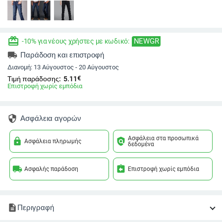
redeem
NEWGR
-10% για νέους χρήστες με κωδικό:
local_shipping
Παράδοση και επιστροφή
Διανομή:
13 Αύγουστος - 20 Αύγουστος
€
Τιμή παράδοσης:
5.11
Επιστροφή χωρίς εμπόδια
security
Ασφάλεια αγορών
Ασφάλεια στα προσωπικά
lock
policy
Ασφάλεια πληρωμής
δεδομένα
local_shipping
assignment_return
Ασφαλής παράδοση
Επιστροφή χωρίς εμπόδια
description
Περιγραφή