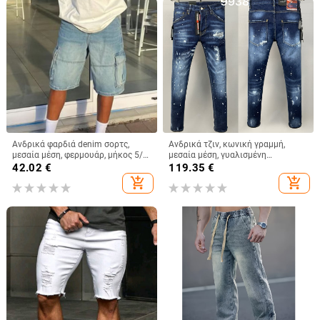
Ανδρικά φαρδιά denim σορτς,
Ανδρικά τζιν, κωνική γραμμή,
μεσαία μέση, φερμουάρ, μήκος 5/4,
μεσαία μέση, γυαλισμένη
80% βαμβάκι
επιφάνεια, 95% βαμβάκι,
42.02
€
119.35
€
μικροελαστικό
add_shopping_cart
add_shopping_cart