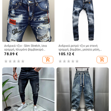
Ανδρικά τζιν - Slim Stretch, ίσια
Ανδρικά ρετρό τζιν με στενή
γραμμή, πλυμένο βαμβακερό
γραμμή, βαμβάκι, μεσαία μέση,
ντένιμ 85%, μεσαία μέση
φερμουάρ, κέντημα,
78.09
€
105.12
€
μικροελαστικότητα
add_shopping_cart
add_shopping_cart