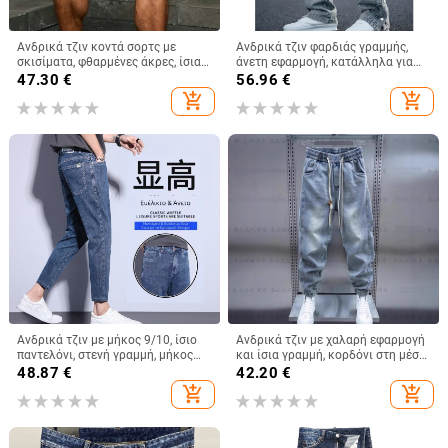
Ανδρικά τζιν κοντά σορτς με
Ανδρικά τζιν φαρδιάς γραμμής,
σκισίματα, φθαρμένες άκρες, ίσια
άνετη εφαρμογή, κατάλληλα για
γραμμή μέσης, φερμουάρ,
όλες τις εποχές, άνετα τζιν χάρεμ
47.30
€
56.96
€
βαμβακερό ντένιμ
add_shopping_cart
add_shopping_cart
Ανδρικά τζιν με μήκος 9/10, ίσιο
Ανδρικά τζιν με χαλαρή εφαρμογή
παντελόνι, στενή γραμμή, μήκος
και ίσια γραμμή, κορδόνι στη μέση,
αστραγάλου, άνοιξη-καλοκαίρι
65% βαμβάκι, χαρέμ στυλ, πλυμένα
48.87
€
42.20
€
2024
add_shopping_cart
add_shopping_cart