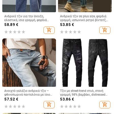
Ανδρικά τζιν για την άνοιξη,
Ανδρικά τζιν σε plus size, φαρδιά
ελαστικά, ίσια γραμμή, φαρδιά
γραμμή, ιαπωνικό ρετρό βίντατζ,
πόδια, μακριά
στυλ Χάρεμ
58.89
€
53.85
€
add_shopping_cart
add_shopping_cart
Ανοιχτό γαλάζιο ανδρικά τζιν –
Τζιν με street-trend στυλ, στενή
φθινοπωρινά παντελόνια με ίσιο
γραμμή, 98% βαμβάκι, distressed
κόψιμο, casual
εφέ πλύσης
57.52
€
53.86
€
add_shopping_cart
add_shopping_cart