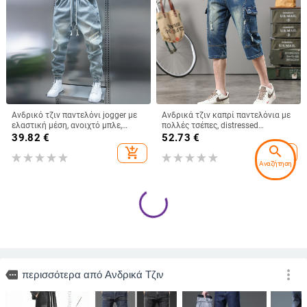
Ανδρικό τζιν παντελόνι jogger με
Ανδρικά τζιν καπρί παντελόνια με
ελαστική μέση, ανοιχτό μπλε,
πολλές τσέπες, distressed
άνετο και άνετο, σε μοντέρνο στυλ.
λεπτομέρειες, μεσαία μέση, στενή
39.82
€
52.73
€
εφαρμογή, μήκος crop
search
add_shopping_cart
add_shopping_cart
Αναζήτηση