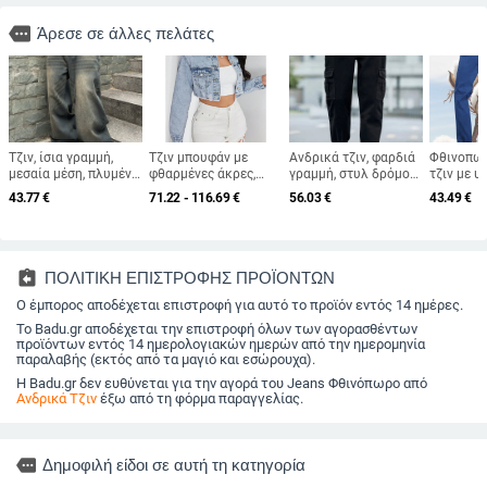
more
Άρεσε σε άλλες πελάτες
Τζιν, ίσια γραμμή,
Τζιν μπουφάν με
Ανδρικά τζιν, φαρδιά
Φθινοπωρ
μεσαία μέση, πλυμένο
φθαρμένες άκρες,
γραμμή, στυλ δρόμου,
τζιν με υ
μοτίβο πολυεστερικό
πλυμένο φινίρισμα,
μεσαία μέση,
ελαστικό
43.77
€
71.22 - 116.69
€
56.03
€
43.49
€
ύφασμα,
επένδυση από φλίς,
φερμουάρ, βαμβάκι
στυλ busi
μικροελαστικότητα
μείγμα πολυεστέρα
70–80%
ίσια γραμ
αντίστασ
τσακίσεις
assignment_return
ΠΟΛΙΤΙΚΗ ΕΠΙΣΤΡΟΦΗΣ ΠΡΟΪΟΝΤΩΝ
Ο έμπορος αποδέχεται επιστροφή για αυτό το προϊόν εντός 14 ημέρες.
Το Badu.gr αποδέχεται την επιστροφή όλων των αγορασθέντων
προϊόντων εντός 14 ημερολογιακών ημερών από την ημερομηνία
παραλαβής (εκτός από τα μαγιό και εσώρουχα).
Η Badu.gr δεν ευθύνεται για την αγορά του Jeans Φθινόπωρο από
Ανδρικά Τζιν
έξω από τη φόρμα παραγγελίας.
more
Δημοφιλή είδοι σε αυτή τη κατηγορία