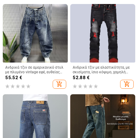
Ανδρικά τζιν σε αμερικανικό στυλ
Ανδρικά τζιν με ελαστικότητα, με
με πλυμένο vintage εφέ, ευθείας
σκισίματα, ίσιο κόψιμο, χαμηλή
γραμμής, υψηλή μέση, φερμουάρ,
μέση, φερμουάρ
55.52
€
52.88
€
παχιά ύφανση, φινίρισμα με
add_shopping_cart
add_shopping_cart
χειροποίητη επεξεργασία