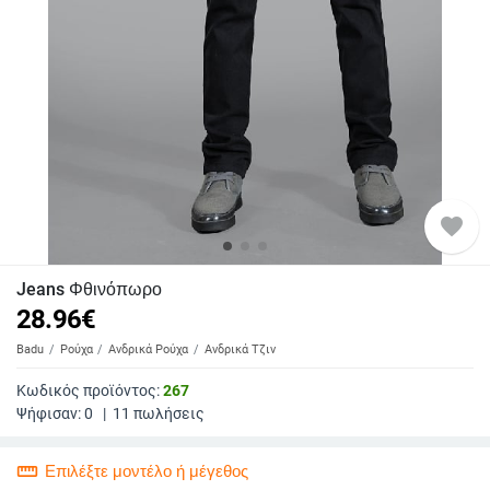
favorite
Jeans Φθινόπωρο
28.96
€
Badu
Ρούχα
Ανδρικά Ρούχα
Ανδρικά Τζιν
Κωδικός προϊόντος:
267
Ψήφισαν:
0
|
11
πωλήσεις
straighten
Επιλέξτε μοντέλο ή μέγεθος