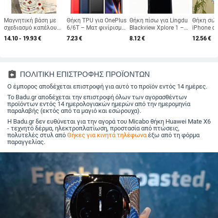
Μαγνητική βάση με
Θήκη TPU για OnePlus
Θήκη πίσω για Lingdu
Θήκη σιλ
σχεδιασμό καπέλου
6/6T – Ματ φινίρισμα,
Blackview Xplore 1 –
iPhone απ
γενεθλίων για θήκη
Μοτίβο
TPU, γυαλιστερή υφή,
προστασί
14.10 - 19.93
€
7.23
€
8.12
€
12.56
€
iPhone — ματ φιλμ,
ανθρακερωμάτων,
κατασκευή με έγχυση,
πτώσεις,
ανθεκτικό σε
Προστασία από
προσαρμοστικό
σχέδιο, σ
πτώσεις, συμβατή με
πτώσεις, Μαγνητική
inclusive
iPhone
σύνδεση
και κορεά
συμβατή 
assignment_return
ΠΟΛΙΤΙΚΗ ΕΠΙΣΤΡΟΦΗΣ ΠΡΟΪΟΝΤΩΝ
11–17
Ο έμπορος αποδέχεται επιστροφή για αυτό το προϊόν εντός 14 ημέρες.
Το Badu.gr αποδέχεται την επιστροφή όλων των αγορασθέντων
προϊόντων εντός 14 ημερολογιακών ημερών από την ημερομηνία
παραλαβής (εκτός από τα μαγιό και εσώρουχα).
Η Badu.gr δεν ευθύνεται για την αγορά του Micabo θήκη Huawei Mate X6
- τεχνητό δέρμα, ηλεκτροπλατίωση, προστασία από πτώσεις,
πολυτελές στυλ από
Θήκες για κινητά τηλέφωνα
έξω από τη φόρμα
παραγγελίας.