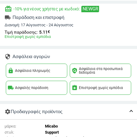
redeem
NEWGR
-10% για νέους χρήστες με κωδικό:
local_shipping
Παράδοση και επιστροφή
Διανομή:
17 Αύγουστος - 24 Αύγουστος
€
Τιμή παράδοσης:
5.11
Επιστροφή χωρίς εμπόδια
security
Ασφάλεια αγορών
Ασφάλεια στα προσωπικά
lock
policy
Ασφάλεια πληρωμής
δεδομένα
local_shipping
assignment_return
Ασφαλής παράδοση
Επιστροφή χωρίς εμπόδια
settings
Προδιαγραφές προϊόντος
μάρκα:
Micabo
στυλ:
Support