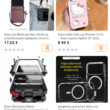
Θήκη για Motorola Razr 50/60 με
Θήκη Hello Kitty για iPhone 15/16
αναδιπλούμενο βραχιόλι σε μοτίβο
– Χαριτωμένο σχέδιο KT γάτα,
κροκοδειλικού δέρματος
λευκό ή μαύρο, Ανθεκτική σε
17.22
€
8.93
€
πτώσεις
add_shopping_cart
add_shopping_cart
Θήκη Samsung Galaxy
Διαφανές μαγνητικό θήκη για