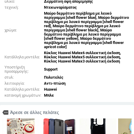
υλικό:
Δερμάτινη όψη απομίμησης
τεχνική:
Ντεκωναρίσματος
Μαύρο δερμάτινο περίβλημα με λευκό
περίγραμμα [shell flower blue], Μαύρο δερμάτινο
περίβλημα με λευκό περίγραμμα [shell flower
red], Μαύρο δερμάτινο περίβλημα με λευκό
χρώμα:
περίγραμμα [shell flower black], Μαύρο
δερμάτινο περίβλημα με λευκό περίγραμμα
[shell flower yellow], Μαύρο δερμάτινο
περίβλημα με λευκό περίγραμμα [shell flower
apricot color]
Κύκλος Huawei Matex6 συλλεκτική έκδοση,
Κατάλληλα μοντέλα:
Κύκλος Huawei Matex5 συλλεκτική έκδοση,
Κύκλος Huawei Matex3 συλλεκτική έκδοση
Υποστήριξη
Support
προσαρμογής:
στυλ:
Πολυτελές
λειτουργία:
Αντι-πτώση
Κατάλληλα μοντέλα:
Huawei
κατανομή χρωμάτων:
Μπλε
more
Άρεσε σε άλλες πελάτες