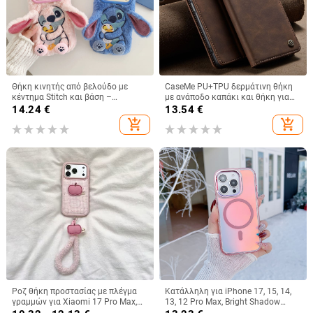
Θήκη κινητής από βελούδο με
CaseMe PU+TPU δερμάτινη θήκη
κέντημα Stitch και βάση –
με ανάποδο καπάκι και θήκη για
χειροποίητο καρτούν στυλ,
κάρτες για Redmi Note 10 και
14.24
€
13.54
€
προστασία από πτώσεις, συμβατή
Xiaomi 11 Lite, με βάση και
add_shopping_cart
add_shopping_cart
με iPhone 11–17 σειρές
μαγνητικό κλείσιμο
Ροζ θήκη προστασίας με πλέγμα
Κατάλληλη για iPhone 17, 15, 14,
γραμμών για Xiaomi 17 Pro Max,
13, 12 Pro Max, Bright Shadow
15 Pro και Redmi Note 14/Note 15
Chameleon, θήκη τηλεφώνου 16E,