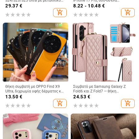
S24/S23/S25 Ultra με μεταλλικό
iPhone 17 Pro, δύο-σε-ένα
πίσω κάλυμμα, μηχανουργική
προστατευτικό κάλυμμα με
29.37
€
8.22 - 10.48
€
κατεργασία, προσαρμογή, απαγωγή
παχύτερο πλαίσιο και μεγάλο
add_shopping_cart
add_shopping_cart
θερμότητας, αντίσταση στις
άνοιγμα
πτώσεις, αντι-αποτυπώματα
Θήκη συμβατή με OPPO Find X9
Συμβατό με Samsung Galaxy Z
Ultra, διχρωμία υφής δέρματος και
Fold6 και Z Fold7 — θήκη
φθορίζουσες γραμμές, GT8Pro
τηλεφώνου από δέρμα με υποδοχή
13.50
€
24.53
€
προστατευτική θήκη
για στυλό, αναδιπλούμενη, κομψός
add_shopping_cart
add_shopping_cart
σχεδιασμός, με λουράκι καρπού,
για γυναίκες