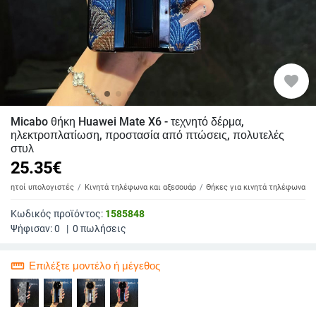
favorite
Micabo θήκη Huawei Mate X6 - τεχνητό δέρμα,
ηλεκτροπλατίωση, προστασία από πτώσεις, πολυτελές
στυλ
25.35
€
 φορητοί υπολογιστές
Κινητά τηλέφωνα και αξεσουάρ
Θήκες για κινητά τηλέφωνα
Κωδικός προϊόντος:
1585848
Ψήφισαν:
0
|
0
πωλήσεις
straighten
Επιλέξτε μοντέλο ή μέγεθος