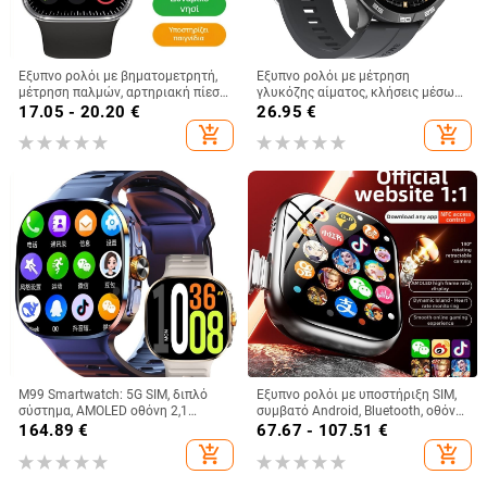
Έξυπνο ρολόι με βηματομετρητή,
Έξυπνο ρολόι με μέτρηση
μέτρηση παλμών, αρτηριακή πίεση,
γλυκόζης αίματος, κλήσεις μέσω
γλυκόζη αίματος και NFC
Bluetooth, οθόνη AMOLED,
17.05 - 20.20
€
26.95
€
πληρωμές
παρακολούθηση καρδιακού
add_shopping_cart
add_shopping_cart
ρυθμού, μέτρηση οξυγόνου στο
αίμα
M99 Smartwatch: 5G SIM, διπλό
Έξυπνο ρολόι με υποστήριξη SIM,
σύστημα, AMOLED οθόνη 2,1
συμβατό Android, Bluetooth, οθόνη
ιντσών, οθόνη αφής, Bluetooth,
IPS, μπαταρία 7–14 ημερών
164.89
€
67.67 - 107.51
€
παρακολούθηση σφυγμών,
add_shopping_cart
add_shopping_cart
αρτηριακή πίεση, SpO2, NFC,
έξυπνες ειδοποιήσεις