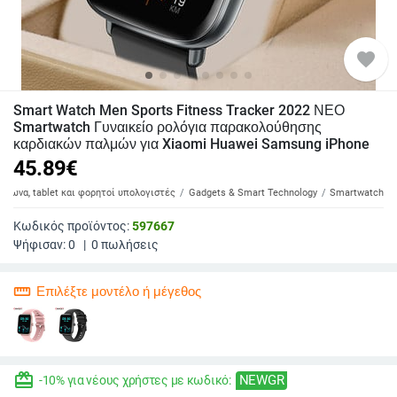
favorite
Smart Watch Men Sports Fitness Tracker 2022 ΝΕΟ
Smartwatch Γυναικείο ρολόγια παρακολούθησης
καρδιακών παλμών για Xiaomi Huawei Samsung iPhone
45.89
€
έφωνα, tablet και φορητοί υπολογιστές
Gadgets & Smart Technology
Smartwatch
Κωδικός προϊόντος:
597667
Ψήφισαν:
0
|
0
πωλήσεις
straighten
Επιλέξτε μοντέλο ή μέγεθος
redeem
NEWGR
-10% για νέους χρήστες με κωδικό: