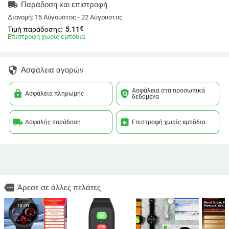
local_shipping
Παράδοση και επιστροφή
Διανομή:
15 Αύγουστος - 22 Αύγουστος
€
Τιμή παράδοσης:
5.11
Επιστροφή χωρίς εμπόδια
security
Ασφάλεια αγορών
Ασφάλεια στα προσωπικά
lock
policy
Ασφάλεια πληρωμής
δεδομένα
local_shipping
assignment_return
Ασφαλής παράδοση
Επιστροφή χωρίς εμπόδια
more
Άρεσε σε άλλες πελάτες