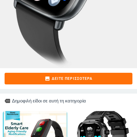
image
ΔΕΊΤΕ ΠΕΡΙΣΣΌΤΕΡΑ
more
Δημοφιλή είδοι σε αυτή τη κατηγορία