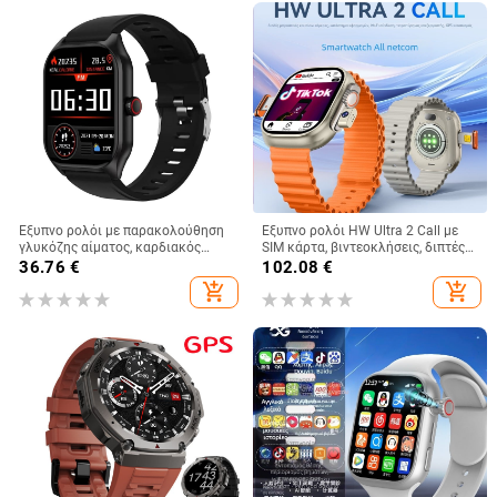
Έξυπνο ρολόι με παρακολούθηση
Έξυπνο ρολόι HW Ultra 2 Call με
γλυκόζης αίματος, καρδιακός
SIM κάρτα, βιντεοκλήσεις, διπτές
ρυθμός, SpO2, οθόνη AMOLED,
κάμερες μπροστά και πίσω,
36.76
€
102.08
€
διάρκεια μπαταρίας 7–14 ημερών
εντοπισμό θέσης, οθόνη αφής
add_shopping_cart
add_shopping_cart
WeChat, ασύρματη φόρτιση