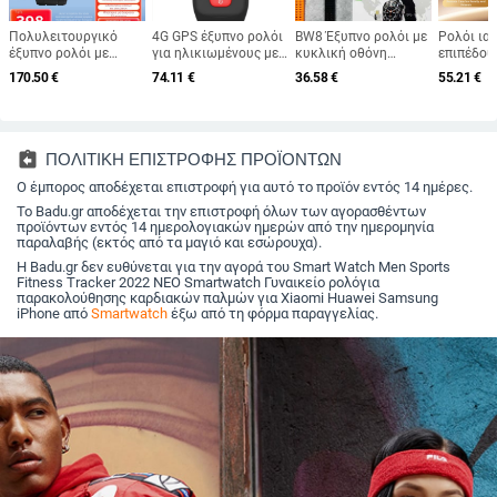
Πολυλειτουργικό
4G GPS έξυπνο ρολόι
BW8 Έξυπνο ρολόι με
Ρολόι ια
έξυπνο ρολόι με
για ηλικιωμένους με
κυκλική οθόνη
επιπέδου
μέτρηση πίεσης
παρακολούθηση
AMOLED, κλήσεις
βελόνα γ
170.50
€
74.11
€
36.58
€
55.21
€
αίματος,
παλμών, αρτηριακής
Bluetooth, αισθητήρες
επεμβατι
παρακολούθηση
πίεσης και οξυγόνου
υγείας (καρδιακός
παρακολ
παλμών и ύπνου,
στο αίμα, SOS
ρυθμός, αρτηριακή
γλυκόζης
οθόνη AMOLED,
υπενθύμιση –
πίεση, SpO2),
πίεσης, 
αδιάβροχο για
S8/S16H
αυτονομία 7–14
και λιπιδ
assignment_return
ΠΟΛΙΤΙΚΗ ΕΠΙΣΤΡΟΦΗΣ ΠΡΟΪΟΝΤΩΝ
κολύμβηση
ημερών, ασύρματη
Ο έμπορος αποδέχεται επιστροφή για αυτό το προϊόν εντός 14 ημέρες.
φόρτιση
Το Badu.gr αποδέχεται την επιστροφή όλων των αγορασθέντων
προϊόντων εντός 14 ημερολογιακών ημερών από την ημερομηνία
παραλαβής (εκτός από τα μαγιό και εσώρουχα).
Η Badu.gr δεν ευθύνεται για την αγορά του Smart Watch Men Sports
Fitness Tracker 2022 ΝΕΟ Smartwatch Γυναικείο ρολόγια
παρακολούθησης καρδιακών παλμών για Xiaomi Huawei Samsung
iPhone από
Smartwatch
έξω από τη φόρμα παραγγελίας.