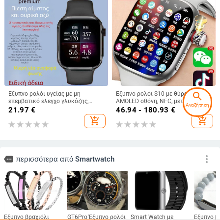
search
Έξυπνο ρολόι υγείας με μη
Έξυπνο ρολόι S10 με θύρα SIM,
επεμβατικό έλεγχο γλυκόζης,
AMOLED οθόνη, NFC, μέτρηση
Αναζήτηση
λιπιδίων, αρτηριακής πίεσης,
καρδιακού ρυθμού και κάμερα
21.97
€
46.94 - 180.93
€
καρδιακού ρυθμού και ουρικού
add_shopping_cart
add_shopping_cart
οξέος; Κλήσεις Bluetooth;
Τετράγωνη οθόνη TFT; Κέλυφος
από αλουμίνιο; Αθλητικό λουράκι
σιλικόνης
more_vert
more
περισσότερα από Smartwatch
Έξυπνο βραχιόλι
GT6Pro Έξυπνο ρολόι
Smart Watch με
Έξυπνο β