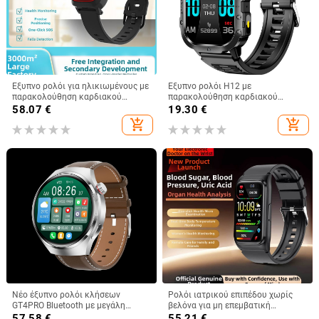
Έξυπνο ρολόι για ηλικιωμένους με
Έξυπνο ρολόι H12 με
παρακολούθηση καρδιακού
παρακολούθηση καρδιακού
ρυθμού, οξυγόνου στο αίμα και
ρυθμού, ανίχνευση οξυγόνου στο
58.07
€
19.30
€
αρτηριακής πίεσης, ανίχνευση
αίμα, παρακολούθηση ύπνου,
add_shopping_cart
add_shopping_cart
απώλειας και αυτονομία έως 7
κλήσεις Bluetooth και μετρητής
ημερών
βημάτων
Νέο έξυπνο ρολόι κλήσεων
Ρολόι ιατρικού επιπέδου χωρίς
GT4PRO Bluetooth με μεγάλη
βελόνα για μη επεμβατική
οθόνη 1,53 ιντσών, λειτουργία
παρακολούθηση γλυκόζης,
57.58
€
55.21
€