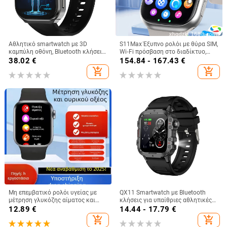
Αθλητικό smartwatch με 3D
S11Max Έξυπνο ρολόι με θύρα SIM,
καμπύλη οθόνη, Bluetooth κλήσεις,
Wi‑Fi πρόσβαση στο διαδίκτυο,
παρακολούθηση υγείας (σφυγμός,
εντοπισμό 5G, ρολόι τηλεφώνου
38.02
€
154.84 - 167.43
€
αρτηριακή πίεση, οξυγόνο στο
για παιδιά
add_shopping_cart
add_shopping_cart
αίμα, ύπνος), NFC, αδιάβροχο, έως
21 ημέρες αυτονομίας, μοντέλο
U13
Μη επεμβατικό ρολόι υγείας με
QX11 Smartwatch με Bluetooth
μέτρηση γλυκόζης αίματος και
κλήσεις για υπαίθριες αθλητικές
αρτηριακής πίεσης,
δραστηριότητες, παρακολούθηση
12.89
€
14.44 - 17.79
€
παρακολούθηση καρδιακού
καρδιακού ρυθμού και αρτηριακής
add_shopping_cart
add_shopping_cart
ρυθμού, ουρικού οξέος και ύπνου
πίεσης, φωτογράφηση και