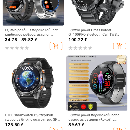
Έξυπνο ρολόι με παρακολούθηση
Έξυπνο ρολόι Cross Border
καρδιακού ρυθμού, μέτρηση
GT100PRO Bluetooth Call TWS
αρτηριακής πίεσης, μέτρηση
Ακουστικά Μουσικής
34.78 - 39.82
€
100.22
€
οξυγόνου αίματος,
Αναπαραγωγή NFC Έλεγχος
add_shopping_cart
add_shopping_cart
παρακολούθηση ύπνου и κλήσεις
Πρόσβασης Αθλητικό Ρολόι
μέσω Bluetooth.
G100 smartwatch εξωτερικού
Έξυπνο ρολόι παρακολούθησης
χώρου με διπλής συχνότητας GPS,
υγείας με μέτρηση γλυκόζης,
οθόνη AMOLED, λουράκι από
αρτηριακής πίεσης, καρδιακού
125.50
€
39.67
€
ανοξείδωτο ατσάλι, αυτονομία 7–
ρυθμού, ύπνου και οξυγόνου