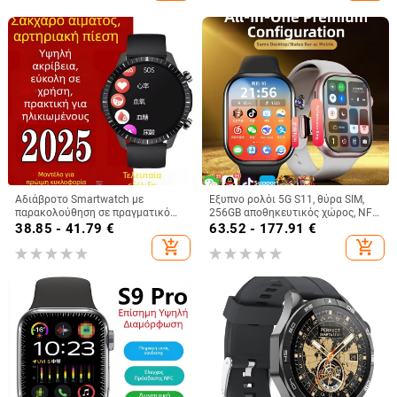
απομακρυσμένο selfie
Αδιάβροτο Smartwatch με
Έξυπνο ρολόι 5G S11, θύρα SIM,
παρακολούθηση σε πραγματικό
256GB αποθηκευτικός χώρος, NFC,
χρόνο: καρδιακός ρυθμός,
παρακολούθηση καρδιακού
38.85 - 41.79
€
63.52 - 177.91
€
αρτηριακή πίεση, οξυγόνο στο
ρυθμού
add_shopping_cart
add_shopping_cart
αίμα και ύπνος