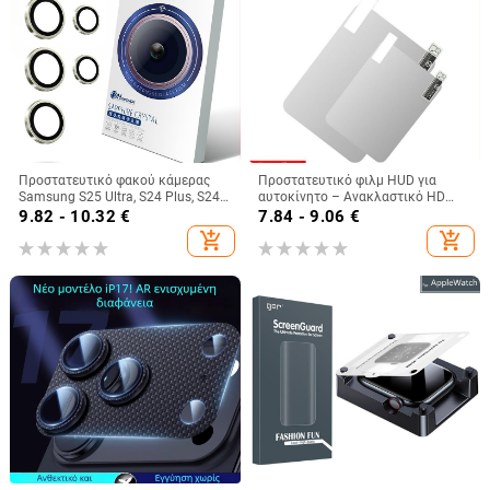
Προστατευτικό φακού κάμερας
Προστατευτικό φιλμ HUD για
Samsung S25 Ultra, S24 Plus, S24
αυτοκίνητο – Ανακλαστικό HD
Ultra και S26U – Tempered glass
φιλμ προβολής
9.82 - 10.32
€
7.84 - 9.06
€
add_shopping_cart
add_shopping_cart