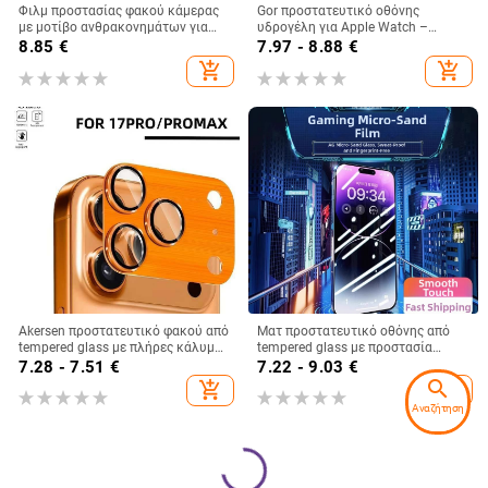
Φιλμ προστασίας φακού κάμερας
Gor προστατευτικό οθόνης
με μοτίβο ανθρακονημάτων για
υδρογέλη για Apple Watch –
iPhone 17 Pro Max — Αντοχή σε
μπροστινό φιλμ με πλαίσιο,
8.85
€
7.97 - 8.88
€
πτώσεις
εύκολη εφαρμογή
add_shopping_cart
add_shopping_cart
Akersen προστατευτικό φακού από
Ματ προστατευτικό οθόνης από
tempered glass με πλήρες κάλυμμα
tempered glass με προστασία
για iPhone 17 Pro / 17 Pro Max,
ιδιωτικότητας για iPhone 14 Pro,
7.28 - 7.51
€
7.22 - 9.03
€
μεταλλική θωράκιση, αντι-
14 Pro Max και 14 Max, με πλέγμα
search
add_shopping_cart
add_shopping_cart
δακτυλικά αποτυπώματα,
προστασίας από σκόνη
Αναζήτηση
αντίσταση σε πτώσεις,
αντιβακτηριακό, αυτοεπισκευή