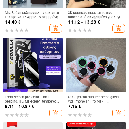
Μεμβράνη σκληρυμένη για κινητά
3D καμπύλο προστατευτικό
τηλέφωνα 17 Apple 16 Μεμβράνη
οθόνης από σκληρυμένο γυαλί για
για κινητά τηλέφωνα 15 Πλήρους
iPhone 17 Pro Max με λεπτό μαύρο
14.40
€
11.12 - 13.28
€
οθόνης 13 Γυάλινη μεμβράνη 12
περίγραμμα
add_shopping_cart
add_shopping_cart
Φιλμ HD Pro Max Κατάλληλο για
Xr
Front screen protector – anti-
Φιλμ φακού από tempered glass
peeping, HD, full-screen, tempered
για iPhone 14 Pro Max —
glass
πολύχρωμη λαμπερή επίστρωση
8.11 - 10.87
€
7.15
€
φακού και δαχτυλίδι κάμερας
add_shopping_cart
add_shopping_cart