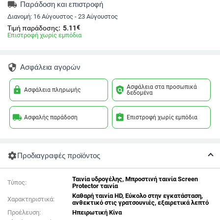
local_shipping
Παράδοση και επιστροφή
Διανομή:
16 Αύγουστος - 23 Αύγουστος
€
Τιμή παράδοσης:
5.11
Επιστροφή χωρίς εμπόδια
security
Ασφάλεια αγορών
Ασφάλεια στα προσωπικά
lock
policy
Ασφάλεια πληρωμής
δεδομένα
local_shipping
assignment_return
Ασφαλής παράδοση
Επιστροφή χωρίς εμπόδια
settings
Προδιαγραφές προϊόντος
Ταινία υδρογέλης, Μπροστινή ταινία Screen
Τύπος:
Protector ταινία
Καθαρή ταινία HD, Εύκολο στην εγκατάσταση,
Χαρακτηριστικά:
ανθεκτικό στις γρατσουνιές, εξαιρετικά λεπτό
Προέλευση:
Ηπειρωτική Κίνα