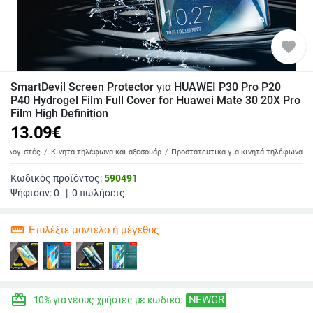
favorite
SmartDevil Screen Protector για HUAWEI P30 Pro P20
P40 Hydrogel Film Full Cover for Huawei Mate 30 20X Pro
Film High Definition
13.09
€
υπολογιστές
Κινητά τηλέφωνα και αξεσουάρ
Προστατευτικά για κινητά τηλέφωνα
Κωδικός προϊόντος:
590491
Ψήφισαν:
0
|
0
πωλήσεις
straighten
Επιλέξτε μοντέλο ή μέγεθος
redeem
NEWGR
-10% για νέους χρήστες με κωδικό: