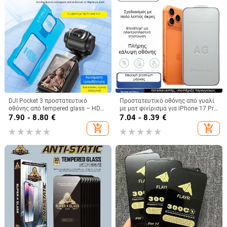
DJI Pocket 3 προστατευτικό
Προστατευτικό οθόνης από γυαλί
οθόνης από tempered glass – HD
με ματ φινίρισμα για iPhone 17 Pro
μπροστινό φιλμ, Magic kale
– ultra-λεπτές άκρες, HD ευκρίνεια,
7.90 - 8.80
€
7.04 - 8.39
€
αντι-δακτυλικά αποτυπώματα,
add_shopping_cart
add_shopping_cart
πλήρης κάλυψη