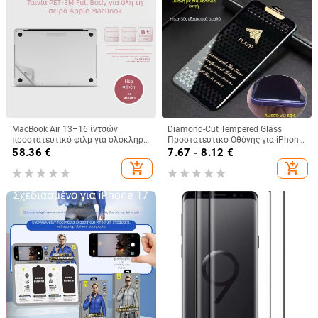
MacBook Air 13–16 ίντσών
Diamond-Cut Tempered Glass
προστατευτικό φιλμ για ολόκληρο
Προστατευτικό Οθόνης για iPhone
σώμα και οθόνη, M5Pro πέντε σε
14 Pro Max – Πλήρης Οθόνη με
58.36
€
7.67 - 8.12
€
ένα
Καμπύλα Άκρα, Αντι-Δακτυλικό,
add_shopping_cart
add_shopping_cart
Αντι-Στατικό, HD Διαύεια