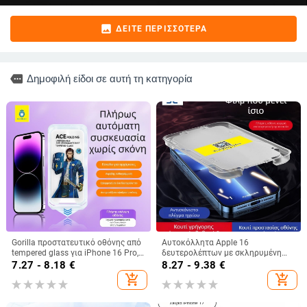
image
ΔΕΊΤΕ ΠΕΡΙΣΣΌΤΕΡΑ
more
Δημοφιλή είδοι σε αυτή τη κατηγορία
Gorilla προστατευτικό οθόνης από
Αυτοκόλλητα Apple 16
tempered glass για iPhone 16 Pro,
δευτερολέπτων με σκληρυμένη
αντι-δακτυλικό αποτύπωμα,
μεμβράνη για iPhone15, αντι-peep
7.27 - 8.18
€
8.27 - 9.38
€
προστασία ιδιωτικότητας, ματ
film, αυτοκόλλητα κινητού
add_shopping_cart
add_shopping_cart
φινίρισμα για iPhone 15 και 13 Pro
τηλεφώνου 13 ταχυτήτων,
τεχνούργημα μεμβράνης 14plus