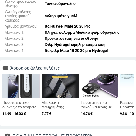
Υλικό προστασίας
Ταινία υδρογέλης
οθόνης:
Υλικό γυάλινης
ταινίας φακού
σκληρυμένο γυαλί
κάμερας:
Αριθμός μοντέλου:
Για Huawei Mate 20 20 Pro
Μοντέλο 1:
Πλήρες κάλυμμα Μαλακό φιλμ υδρογέλης
Μοντέλο 2:
Προστατευτική ταινία οθόνης
Μοντέλο 3:
Φιλμ Hydrogel υψηλής ευκρίνειας
Μοντέλο 4:
Για φιλμ Mate 10 20 30 pro Hydrogel
more
Άρεσε σε άλλες πελάτες
Προστατευτικό
Μεμβράνη
Προστατευτικό
Passport
οθόνης από tempered
σκληρυμένης
φακού κάμερας με
Προστατ
glass για το
μεμβράνης
πλαίσιο από κράμα
οθόνης γ
14.99 - 16.03
€
7.27
€
14.76
€
9.86 - 10.
μπροστινό μέρος,
αλουμινίου μεγάλου
αλουμινίου – ματ
Pro5 E68
Anti-Peep, HD
τόξου υψηλής
φινίρισμα, ανθεκτικό
Ματ, HD, 
ευκρίνεια, γρήγορη
αντοχής για Apple
σε εκρήξεις και
φως
εφαρμογή, Dust-Free
16pro, μη πορώδης,
πτώσεις, για Huawei
Kit για iPhone 11–14
ανθεκτική στη σκόνη,