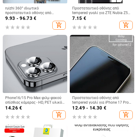
ruizhi 360° ιδιωτικό
Προστατευτικό οθόνης από
προστατευτικό οθόνης από
tempered γυαλί για ZTE Nubia Z50
tempered glass, Ultra Clear, πλήρης
Rabbit Edition, με καμπύλη άκρη
9.93 - 96.73
€
7.15
€
οθόνη, εμπρόσθιο φιλμ, για iPhone
και πλήρη κάλυψη οθόνης
add_shopping_cart
add_shopping_cart
12 Pro Max, iPhone 14, iPhone 14
Pro, iPhone 14 Pro Max, iPhone 14
Max
Phone16/15 Pro Max φιλμ φακού
Προστατευτικό οθόνης από
οπίσθιας κάμερας - HD, PET υλικό,
tempered γυαλί για iPhone 17 Pro
αντι-πράσινο φως, προστατευτικός
Max – Corning Gorilla Glass, HD
14.26
€
12.49 - 14.30
€
δακτύλιος κάμερας
ευκρίνεια
add_shopping_cart
add_shopping_cart