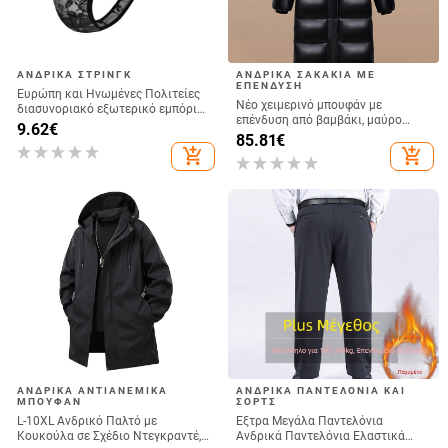
ΑΝΔΡΙΚΆ ΣΤΡΙΝΓΚ
ΑΝΔΡΙΚΆ ΣΑΚΆΚΙΑ ΜΕ
ΕΠΈΝΔΥΣΗ
Ευρώπη και Ηνωμένες Πολιτείες
Νέο χειμερινό μπουφάν με
διασυνοριακό εξωτερικό εμπόριο
επένδυση από βαμβάκι, μαύρο
ανδρών δαντέλα στρινγκ κέντημα
9.62
€
χρυσό, χοντρό, ανδρικό και
85.81
€
κοίλο διαφανές διασκεδαστικό
γυναικείο, ζεστό γόνατο 2024,
add_shopping_cart
add_shopping_cart
2024 νέα αναπνεύσιμα εσώρουχα
μακρύ, νεανικό παλτό με επένδυση
από βαμβάκι, Tide.
ΑΝΔΡΙΚΆ ΑΝΤΙΑΝΕΜΙΚΆ
ΑΝΔΡΙΚΆ ΠΑΝΤΕΛΌΝΙΑ ΚΑΙ
ΜΠΟΥΦΆΝ
ΣΟΡΤΣ
L-10XL Ανδρικό Παλτό με
Έξτρα Μεγάλα Παντελόνια
Κουκούλα σε Σχέδιο Ντεγκραντέ,
Ανδρικά Παντελόνια Ελαστικά