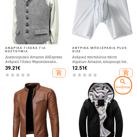
ΑΝΔΡΙΚΆ ΓΙΛΈΚΑ ΓΙΑ
ΑΝΤΡΙΚΆ ΜΠΟΞΕΡΆΚΙΑ PLUS
ΚΟΣΤΟΎΜΙΑ
SIZE
Διασυνοριακό Amazon AliExpress
Ανδρικά παντελόνια πέντε
Ανδρικό Γιλέκο Ψαροκόκκαλο
σημείων Amazon, εσώρουχα Ice
Ανδρικό Γαμπρός Νυφικό
Silk μεσαίας μέσης, αναπνεύσιμα,
39.21
€
12.51
€
Κοστούμι Γιλέκο
αντι-φθορά, εσώρουχα μπόξερ για
add_shopping_cart
add_shopping_cart
άνδρες, μεγάλα μεγέθη
search
Αναζήτηση