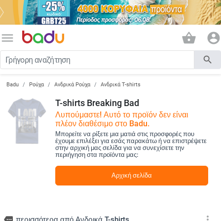
menu
shopping_basket
account_circle
search
Badu
Ρούχα
Ανδρικά Ρούχα
Ανδρικά T-shirts
T-shirts Breaking Bad
Λυπούμαστε! Αυτό το προϊόν δεν είναι
πλέον διαθέσιμο στο Badu.
Μπορείτε να ρίξετε μια ματιά στις προσφορές που
έχουμε επιλέξει για εσάς παρακάτω ή να επιστρέψετε
στην αρχική μας σελίδα για να συνεχίσετε την
περιήγηση στα προϊόντα μας:
Αρχική σελίδα
more_vert
more
περισσότερα από Ανδρικά T-shirts