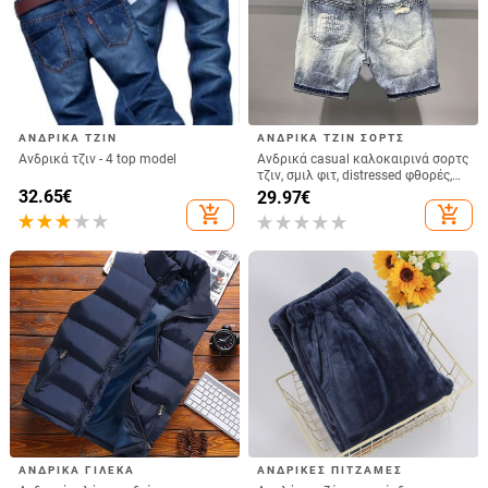
ΑΝΔΡΙΚΆ ΤΖΙΝ
ΑΝΔΡΙΚΆ ΤΖΙΝ ΣΟΡΤΣ
Ανδρικά τζιν - 4 top model
Ανδρικά casual καλοκαιρινά σορτς
τζιν, σμιλ φιτ, distressed φθορές,
μήκος καπρί, 65% βαμβάκι,
32.65
€
29.97
€
κορεάτικο στυλ
add_shopping_cart
add_shopping_cart
ΑΝΔΡΙΚΆ ΓΙΛΈΚΑ
ΑΝΔΡΙΚΈΣ ΠΙΤΖΆΜΕΣ