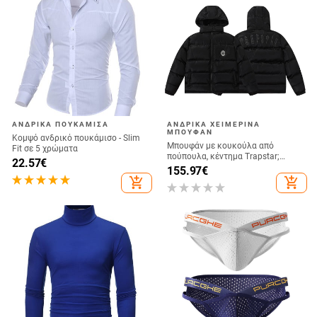
ΑΝΔΡΙΚΆ ΠΟΥΚΆΜΙΣΑ
ΑΝΔΡΙΚΆ ΧΕΙΜΕΡΙΝΆ
ΜΠΟΥΦΆΝ
Κομψό ανδρικό πουκάμισο - Slim
Μπουφάν με κουκούλα από
Fit σε 5 χρώματα
πούπουλα, κέντημα Trapstar;
22.57
€
γέμισμα από λευκά πούπουλα
155.97
€
πάπιας; αντιανεμικό; πλήρωση 95;
add_shopping_cart
add_shopping_cart
550 φουλνέσσα; χειμερινό
εξωτερικό ένδυμα unisex