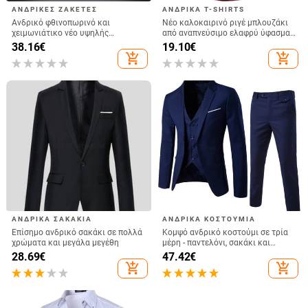
ΑΝΔΡΙΚΈΣ ΖΑΚΈΤΕΣ
ΑΝΔΡΙΚΆ T-SHIRTS
Ανδρικό φθινοπωρινό και
Νέο καλοκαιρινό ριγέ μπλουζάκι
χειμωνιάτικο νέο υψηλής
από αναπνεύσιμο ελαφρύ ύφασμα
ποιότητας πουλόβερ με μισό
για άνδρες, πάρτι στο σπίτι,
38.16
€
19.10
€
φερμουάρ σε κορεατικό στιλ,
κοινωνικό, ρετρό, streetwear, 2025
add_shopping_cart
add_shopping_cart
φαρδύ, μοντέρνο πλεκτό ζακέτα με
ψηλό γιακά σε κορεατικό στιλ.
ΑΝΔΡΙΚΆ ΣΑΚΆΚΙΑ
ΑΝΔΡΙΚΆ ΚΟΣΤΟΎΜΙΑ
Επίσημο ανδρικό σακάκι σε πολλά
Κομψό ανδρικό κοστούμι σε τρία
χρώματα και μεγάλα μεγέθη
μέρη - παντελόνι, σακάκι και
σμόκιν
28.69
€
47.42
€
add_shopping_cart
add_shopping_cart