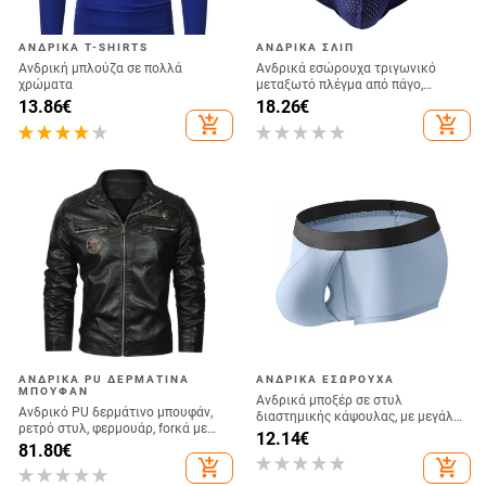
ΑΝΔΡΙΚΆ T-SHIRTS
ΑΝΔΡΙΚΆ ΣΛΙΠ
Ανδρική μπλούζα σε πολλά
Ανδρικά εσώρουχα τριγωνικό
χρώματα
μεταξωτό πλέγμα από πάγο,
αναπνεύσιμο τρισδιάστατο U
13.86
€
18.26
€
κυρτό τσαντάκι για αγόρια, κοντό
add_shopping_cart
add_shopping_cart
σορτς, χονδρική παράδοση
ΑΝΔΡΙΚΆ PU ΔΕΡΜΆΤΙΝΑ
ΑΝΔΡΙΚΆ ΕΣΏΡΟΥΧΑ
ΜΠΟΥΦΆΝ
Ανδρικά μποξέρ σε στυλ
Ανδρικό PU δερμάτινο μπουφάν,
διαστημικής κάψουλας, με μεγάλο
ρετρό στυλ, φερμουάρ, forκά με
U-σχήματος θήκη από μοντάλ,
12.14
€
ύψος, επένδυση φλίς, χωρίς
81.80
€
διαπνέοντα και άνετα
κουκούλα, πλαϊνές τσέπες, ίσιο
add_shopping_cart
add_shopping_cart
τελείωμα