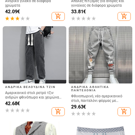
Ανδρικό γιλέκο σε διάφορα
Απαλές πιτζάμες για άνδρες και
χρώματα
γυναίκες σε διάφορα χρώματα
42.09
€
33.81
€
add_shopping_cart
add_shopping_cart
ΑΝΔΡΙΚΆ ΒΕΛΟΎΔΙΝΑ ΤΖΙΝ
ΑΝΔΡΙΚΆ ΑΘΛΗΤΙΚΆ
ΠΑΝΤΕΛΌΝΙΑ
Αμερικανικό στυλ ρετρό τζιν
Φθινοπωρινό, νέο αμερικανικό
ανδρών φθινόπωρο και χειμώνα
στυλ, παντελόνι φόρμας με
χαλαρά ίσια φαρδιά παντελόνια
42.68
€
τυπωμένα λουλούδια και φιόγκο,
29.63
€
μόδας μάρκας 2024 νέα άφιξη
σε μεγάλα μεγέθη, για άνδρες,
add_shopping_cart
add_shopping_cart
μακριά παντελόνια για την άνοιξη
αθλητικό, casual παντελόνι
και το φθινόπωρο