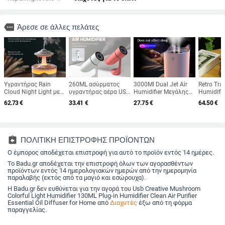
more
Άρεσε σε άλλες πελάτες
Υγραντήρας Rain
260ML ασύρματος
3000Ml Dual Jet Air
Retro Trai
Cloud Night Light με
υγραντήρας αέρα USB
Humidifier Μεγάλης
Humidifie
ήχο σταγόνας νερού
Διαχύτης
χωρητικότητας
Aromathe
62.73
€
33.41
€
27.75
€
64.50
€
της βροχής και
αρωματοθεραπείας
Ατμοποιητής
Diffusers
αρωματοθεραπεία
1000mAh
Ultrasonic Aroma
Fragrance
διάχυσης αιθέριων
Επαναφορτιζόμενη
Diffuser Cool Mist
Oil Aroma
ελαίων 7 χρωμάτων
μπαταρία Υπερήχων
Maker Air Humificador
Τηλεχειρ
led light
Cool Mist Maker Quiet
Purifier
assignment_return
ΠΟΛΙΤΙΚΗ ΕΠΙΣΤΡΟΦΗΣ ΠΡΟΪΟΝΤΩΝ
Fogger
Ο έμπορος αποδέχεται επιστροφή για αυτό το προϊόν εντός 14 ημέρες.
Το Badu.gr αποδέχεται την επιστροφή όλων των αγορασθέντων
προϊόντων εντός 14 ημερολογιακών ημερών από την ημερομηνία
παραλαβής (εκτός από τα μαγιό και εσώρουχα).
Η Badu.gr δεν ευθύνεται για την αγορά του Usb Creative Mushroom
Colorful Light Humidifier 130ML Plug-in Humidifier Clean Air Purifier
Essential Oil Diffuser for Home από
Διαχυτές
έξω από τη φόρμα
παραγγελίας.