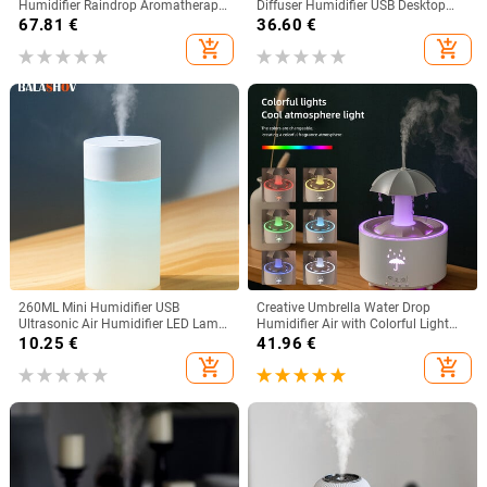
Humidifier Raindrop Aromatherapy
Diffuser Humidifier USB Desktop
Machine Υπερηχητικός ψεκασμός
Simulation Light Aromatherapy
67.81
€
36.60
€
ύγρανσης Πολύχρωμη λάμπα
Purifier Air for Bedroom with 7
add_shopping_cart
add_shopping_cart
Colors
260ML Mini Humidifier USB
Creative Umbrella Water Drop
Ultrasonic Air Humidifier LED Lamp
Humidifier Air with Colorful Light
Essential Oil Diffuser Car Purifier
Raindrop Aroma Essential Oil
10.25
€
41.96
€
Aroma Anion Mist Maker φορητό
Diffuser Aromatherapy Humidifier
add_shopping_cart
add_shopping_cart