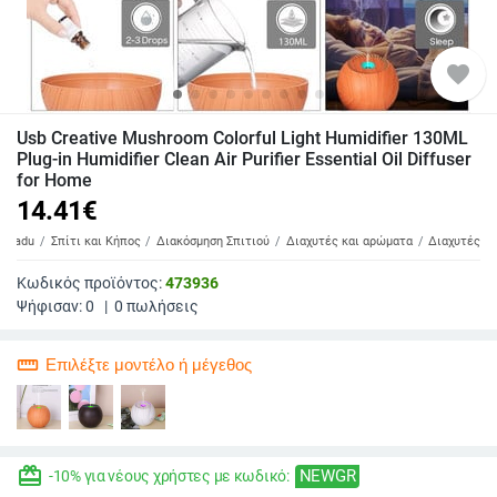
favorite
Usb Creative Mushroom Colorful Light Humidifier 130ML
Plug-in Humidifier Clean Air Purifier Essential Oil Diffuser
for Home
14.41
€
Badu
Σπίτι και Κήπος
Διακόσμηση Σπιτιού
Διαχυτές και αρώματα
Διαχυτές
Κωδικός προϊόντος:
473936
Ψήφισαν:
0
|
0
πωλήσεις
straighten
Επιλέξτε μοντέλο ή μέγεθος
redeem
NEWGR
-10% για νέους χρήστες με κωδικό: