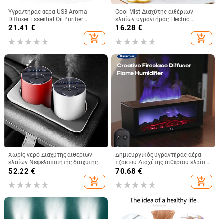
Υγραντήρας αέρα USB Aroma
Cool Mist Διαχύτης αιθέριων
Diffuser Essential Oil Purifier
ελαίων υγραντήρας Electric
Aromatherapy Electric Smell
Aromatic Oasis Home Office Aroma
21.41
€
16.28
€
Distributor For Home fragrance Car
Diffuser Φορητός διαχύτης
add_shopping_cart
add_shopping_cart
Bedroom
αρώματος δωματίου
Χωρίς νερό Διαχύτης αιθέριων
Δημιουργικός υγραντήρας αέρα
ελαίων Νεφελοποιητής διαχύτης
τζακιού Διαχύτης αιθέριου ελαίου
Μπαταρία & φορητοί έξυπνοι
χωρίς νερό Auto-Off Aroma με
52.22
€
70.68
€
αποσμητικά αέρα αυτοκινήτου
τηλεχειριστήριο και ρεαλιστικό
add_shopping_cart
add_shopping_cart
Διαχύτης αρωματοθεραπείας
νυχτερινό φως τζακιού
ψυχρής ομίχλης