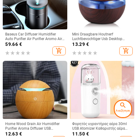
Baseus Car Diffuser Humidifier
Mini Draagbare Houtnerf
Auto Purifier Air Purifier Aromo Air
Luchtbevochtiger Usb Desktop
Freshener with LED Light For Car
Thuis Slaapkamer Supersonic
59.66
€
13.29
€
Aroma Aromatherapy Diffuser
Aroma Diffuser Luchtreiniger
add_shopping_cart
add_shopping_cart
search
Αναζήτηση
Home Wood Grain Air Humidifier
Φορητός υγραντήρας αέρα 30ml
Purifier Aroma Diffuser USB
USB Atomizer Καθαριστής αέρα
Ultrasonic Cool Mist Sprayer
Aromatherapy Essential Oil Diffuser
12.63
€
11.50
€