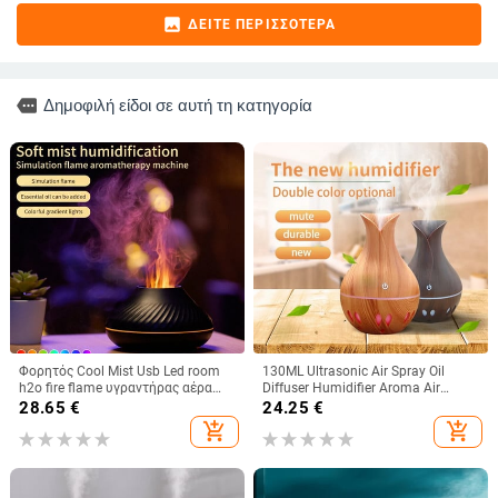
image
ΔΕΊΤΕ ΠΕΡΙΣΣΌΤΕΡΑ
more
Δημοφιλή είδοι σε αυτή τη κατηγορία
Φορητός Cool Mist Usb Led room
130ML Ultrasonic Air Spray Oil
h2o fire flame υγραντήρας αέρα
Diffuser Humidifier Aroma Air
Aroma Essential Oil Diffuser air
Conditioning Humidifier Wood
28.65
€
24.25
€
mini humidifier
Grain Purifier Spray 7 Colors Light
add_shopping_cart
add_shopping_cart