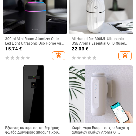
300ml Mini Room Atomizer Cute
MI Humidifier 300ML Ultrasonic
Led Light Ultrasonic Usb Home Air
USB Aroma Essential Oil Diffuser
Humidifier Fragrance Diffuser
Romantic Color Night Lamp Mist
15.74
€
22.03
€
Room Perfume
Maker Humidificador Portable
add_shopping_cart
add_shopping_cart
Έξυπνος αυτόματος αισθητήρας
Χωρίς νερό Βύσμα τοίχου διαχύτη
φωτός Διανομέας αποσμητικού
αιθέριων ελαίων Aroma Oil