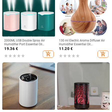
2000ML USB Double Spray Air
130 ml Electric Aroma Diffuser Air
Humidifier Port Essential Oil
Humidifier Essential Oil
Aromatherapy Humificador Cool
Τηλεχειριστήριο υπερήχων
19.36
€
11.20
€
Mist Skin Care Purify for Home
Έγχρωμο Led Lamp Mist Maker
add_shopping_cart
add_shopping_cart
Office
Home Diffuser Σετ