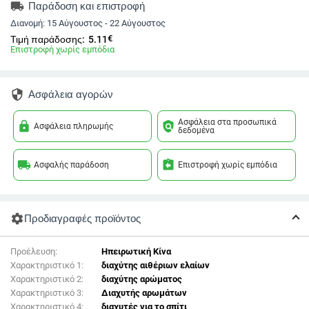
local_shipping
Παράδοση και επιστροφή
Διανομή:
15 Αύγουστος - 22 Αύγουστος
€
Τιμή παράδοσης:
5.11
Επιστροφή χωρίς εμπόδια
security
Ασφάλεια αγορών
Ασφάλεια στα προσωπικά
lock
policy
Ασφάλεια πληρωμής
δεδομένα
local_shipping
assignment_return
Ασφαλής παράδοση
Επιστροφή χωρίς εμπόδια
settings
Προδιαγραφές προϊόντος
Προέλευση:
Ηπειρωτική Κίνα
Χαρακτηριστικό 1:
διαχύτης αιθέριων ελαίων
Χαρακτηριστικό 2:
διαχύτης αρώματος
Χαρακτηριστικό 3:
Διαχυτής αρωμάτων
Χαρακτηριστικό 4:
διαχυτές για το σπίτι