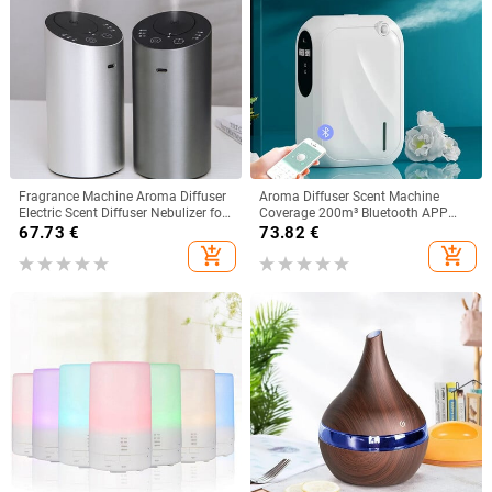
Fragrance Machine Aroma Diffuser
Aroma Diffuser Scent Machine
Electric Scent Diffuser Nebulizer for
Coverage 200m³ Bluetooth APP
Car Fresheners Air Diffuser
Control Fragrance Diffuser Smell
67.73
€
73.82
€
Essential Oils Vaporizer
Distributor For Home Fragrance
add_shopping_cart
add_shopping_cart
Smell