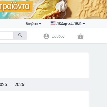
Βοήθεια
/
Ελληνικά
/
EUR
search
account_circle
shopping_basket
Είσοδος
025
2026