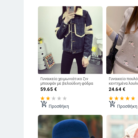
Γυναικείο χειμωνιάτικο ζιν
Γυναικείο πουλό
μπουφάν με βελούδινη φόδρα
κεντημένα λουλ
59.65
€
24.64
€
add_shopping_cart
add_shopping_cart
Προσθήκη
Προσθήκη