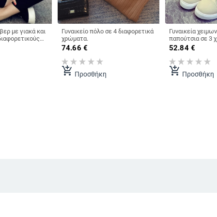
βερ με γιακά και
Γυναικείο πόλο σε 4 διαφορετικά
Γυναικεία χειμων
διαφορετικούς
χρώματα.
παπούτσια σε 3 
ρωμάτων
74.66
€
52.84
€
add_shopping_cart
add_shopping_cart
Προσθήκη
Προσθήκη