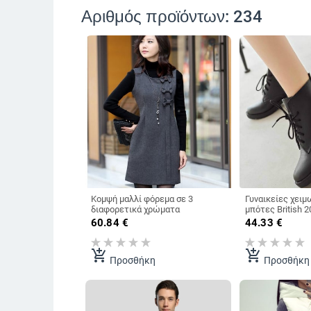
Αριθμός προϊόντων: 234
Κομψή μαλλί φόρεμα σε 3
Γυναικείες χειμ
διαφορετικά χρώματα
μπότες British 2015 από τεχνιτό
δερμα
60.84
€
44.33
€
add_shopping_cart
add_shopping_cart
Προσθήκη
Προσθήκη