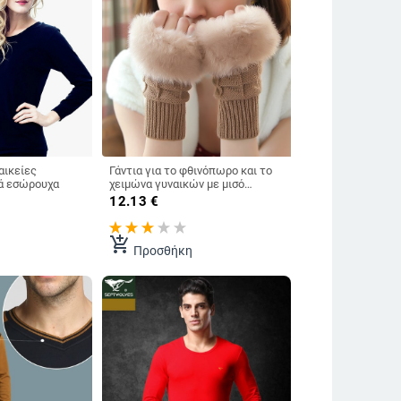
αικείες
Γάντια για το φθινόπωρο και το
ά εσώρουχα
χειμώνα γυναικών με μισό
δάχτυλο
12.13
€
add_shopping_cart
Προσθήκη