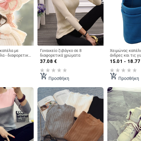
 καπέλα με
Γυναικείο ζιβάγκο σε 8
Χειμώνας καπέλο
λα - διαφορετικά
διαφορετικά χρώματα
άνδρες και τις γυ
αντιανεμικό κατ
37.08
€
15.01 - 18.77
βόλτες - διαφορ
add_shopping_cart
add_shopping_cart
Προσθήκη
Προσθήκη