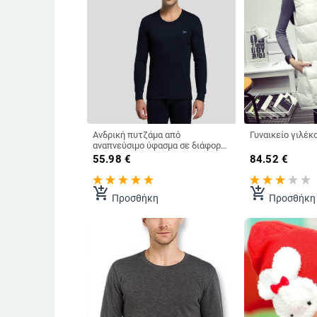
Ανδρική πυτζάμα από
αναπνεύσιμο ύφασμα σε διάφορα
χρώματα
55.98
€
84.52
€
add_shopping_cart
add_shopping_cart
Προσθήκη
Προσθήκη