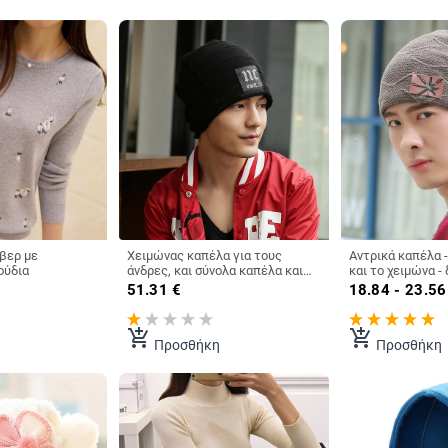
βερ με
Χειμώνας καπέλα για τους
Αντρικά καπέλα 
ούδια
άνδρες, και σύνολα καπέλα και
και το χειμώνα -
κασκόλ
μοντέλα
51.31
€
18.84 - 23.56
add_shopping_cart
add_shopping_cart
Προσθήκη
Προσθήκη