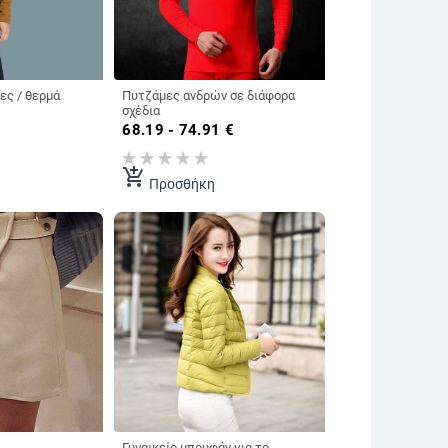
ες / θερμά
Πυτζάμες ανδρών σε διάφορα
σχέδια
68.19 - 74.91
€
add_shopping_cart
Προσθήκη
Γυναικείο μπουφάν για το