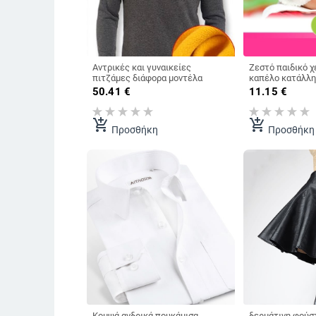
Αντρικές και γυναικείες
Ζεστό παιδικό χ
πιτζάμες διάφορα μοντέλα
καπέλο κατάλληλ
κορίτσια μέχρι 6
50.41
€
11.15
€
διαφορετικά μο
add_shopping_cart
add_shopping_cart
Προσθήκη
Προσθήκη
Κομψά ανδρικά πουκάμισα
δερμάτινη φούστ