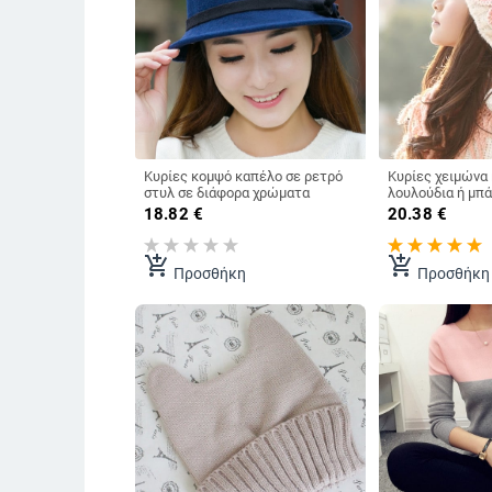
Κυρίες κομψό καπέλο σε ρετρό
Κυρίες χειμώνα
στυλ σε διάφορα χρώματα
λουλούδια ή μπά
μοντέλα
18.82
€
20.38
€
add_shopping_cart
add_shopping_cart
Προσθήκη
Προσθήκη