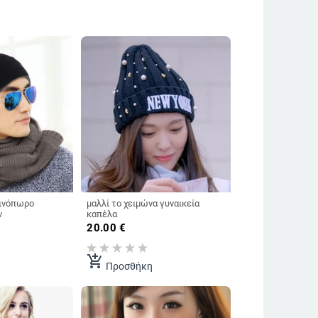
θινόπωρο
μαλλί το χειμώνα γυναικεία
ν
καπέλα
20.00
€
add_shopping_cart
Προσθήκη