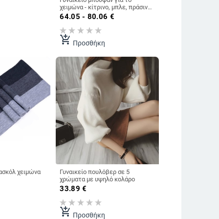
χειμώνα - κίτρινο, μπλε, πράσινο,
μαύρο, κόκκινο
64.05 - 80.06
€
add_shopping_cart
Προσθήκη
ασκόλ χειμώνα
Γυναικείο πουλόβερ σε 5
χρώματα με υψηλό κολάρο
33.89
€
add_shopping_cart
Προσθήκη