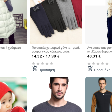
Γυναικείο γιλέκο σε 4 χρώματα
Γυναικεία χειμερινά γάντια - μωβ,
Αντρικές και γυν
μαύρο, γκρι, κόκκινο, μπλε
πιτζάμες θερμικ
14.32 - 17.90
€
48.31
€
add_shopping_cart
add_shopping_cart
Προσθήκη
Προσθήκη