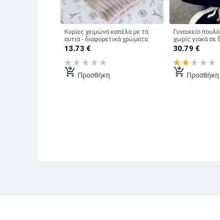
Κυρίες χειμώνα καπέλα με τα
Γυναικείο πουλό
αυτιά - διαφορετικά χρώματα
χωρίς γιακά σε 
συνδυασμούς χ
13.73
€
30.79
€
add_shopping_cart
add_shopping_cart
Προσθήκη
Προσθήκη