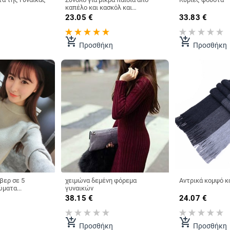
καπέλο και κασκόλ και
διαφορετικά χρώματα με αυτιά
23.05
€
33.83
€
add_shopping_cart
add_shopping_cart
Προσθήκη
Προσθήκη
βερ σε 5
χειμώνα δεμένη φόρεμα
Αντρικά κομψό κ
ματα...
γυναικών
38.15
€
24.07
€
add_shopping_cart
add_shopping_cart
Προσθήκη
Προσθήκη