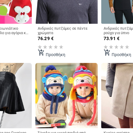
ειωνιάτικο
Ανδρικές πυτζάμες σε πέντε
Ανδρικές πυτζάμ
ο για αγόρια και
χρώματα
ρούχα για ύπνο
 ετών -
76.29
€
73.91
€
ντέλα
add_shopping_cart
add_shopping_cart
Προσθήκη
Προσθήκη
α της Γυναίκας
Σύνολο για μικρά παιδιά από
Κυρίες φούστα