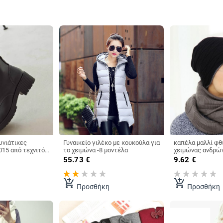
ωνιάτικες
Γυναικείο γιλέκο με κουκούλα για
καπέλα μαλλί φ
το χειμώνα -8 μοντέλα
χειμώνας ανδρώ
55.73
€
9.62
€
add_shopping_cart
add_shopping_cart
Προσθήκη
Προσθήκη