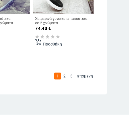
ιάτικα
Χειμερινά γυναικεία παπούτσια
χρώματα
σε 2 χρώματα
74.40
€
add_shopping_cart
Προσθήκη
1
2
3
επόμενη