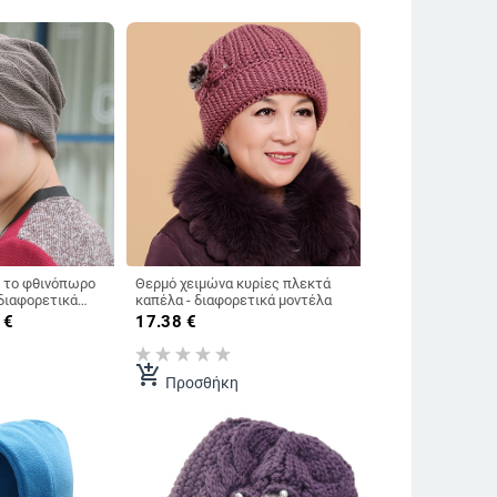
- το φθινόπωρο
Θερμό χειμώνα κυρίες πλεκτά
 διαφορετικά
καπέλα - διαφορετικά μοντέλα
€
17.38
€
add_shopping_cart
Προσθήκη