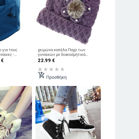
 για τους
χειμώνα καπέλα Παχύ των
ναίκες -
γυναικών με διακοσμητικά
άλληλο για
στοιχεία - τέσσερα μοντέλα - μοβ,
€
22.99
€
ετικά μοντέλα
κεντρικό καφέ, ροζ, σκούρο
κόκκινο
add_shopping_cart
Προσθήκη