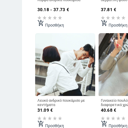
30.18 - 37.73
€
37.81
€
add_shopping_cart
add_shopping_cart
Προσθήκη
Προσθήκη
Λευκό ανδρικό πουκάμισο με
Γυναικείο πουλό
κεντήματα
διαφορετικά χρώ
31.09
€
40.68
€
add_shopping_cart
add_shopping_cart
Προσθήκη
Προσθήκη