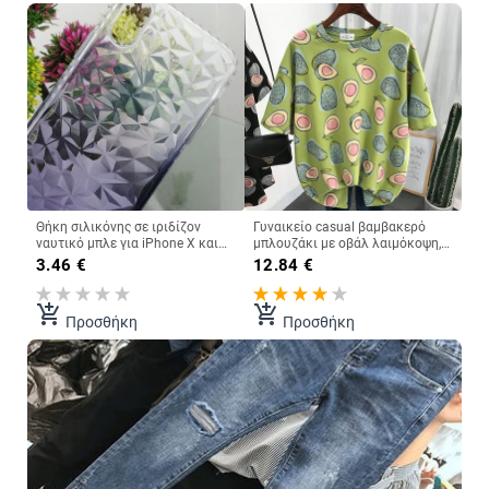
Θήκη σιλικόνης σε ιριδίζον
Γυναικείο casual βαμβακερό
ναυτικό μπλε για iPhone X και
μπλουζάκι με οβάλ λαιμόκοψη,
iPhone XS
κοντά μανίκια και μοτίβο
3.46
€
12.84
€
αβοκάντο
add_shopping_cart
add_shopping_cart
Προσθήκη
Προσθήκη