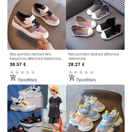
Νέο μοντέλο παιδικά έκο
Νέο μοντέλο παιδικά αθλητικά
δερμάτινα αθλητικά παπούτσια
παπούτσια
με επίπεδη σόλα για κορίτσια
38.57
€
28.27
€
add_shopping_cart
add_shopping_cart
Προσθήκη
Προσθήκη