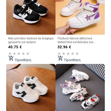
Νέο μοντέλο παιδικά σε διάφορα
Παιδικά πάνινα αθλητικά
χρώματα για αγόρια
παπούτσια κατάλληλα για
κορίτσια με κορδόνια και
40.75
€
32.96
€
στερέωση βελκρό
add_shopping_cart
add_shopping_cart
Προσθήκη
Προσθήκη