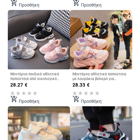
add_shopping_cart
add_shopping_cart
Προσθήκη
Προσθήκη
Μοντέρνα παιδικά αθλητικά
Μοντέρνα αθλητικά παπούτσια
παπούτσια από οικολογικό
με λουράκια βελκρό για
δέρμα και πλέγμα
κορίτσια και αγόρια
28.27
€
28.33
€
add_shopping_cart
add_shopping_cart
Προσθήκη
Προσθήκη