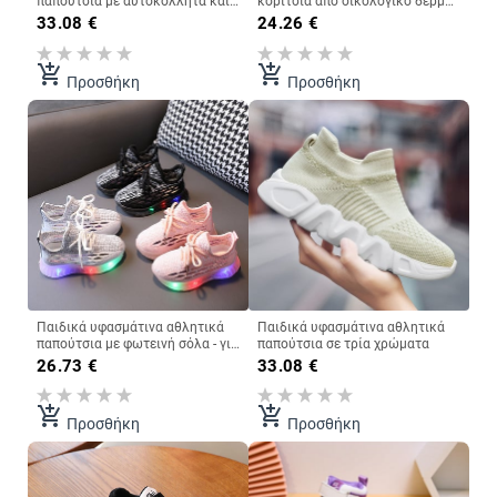
παπούτσια με αυτοκόλλητα και
κορίτσια από οικολογικό δέρμα
επιγραφή
με velcro και επιγραφή
33.08
€
24.26
€
add_shopping_cart
add_shopping_cart
Προσθήκη
Προσθήκη
Παιδικά υφασμάτινα αθλητικά
Παιδικά υφασμάτινα αθλητικά
παπούτσια με φωτεινή σόλα - για
παπούτσια σε τρία χρώματα
κορίτσια ή αγόρια
26.73
€
33.08
€
add_shopping_cart
add_shopping_cart
Προσθήκη
Προσθήκη