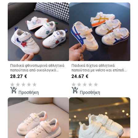
Παιδικά φθινοπωρινά αθλητικά
Παιδικά δίχτυα αθλητικά
παπούτσια από οικολογικό
παπούτσια με velcro και επίπεδη
δέρμα με απλικέ
σόλα
28.27
€
24.67
€
add_shopping_cart
add_shopping_cart
Προσθήκη
Προσθήκη