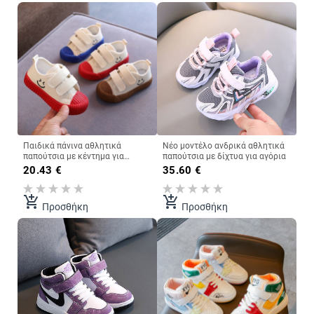
Παιδικά πάνινα αθλητικά
Νέο μοντέλο ανδρικά αθλητικά
παπούτσια με κέντημα για
παπούτσια με δίχτυα για αγόρια
κορίτσια και αγόρια
20.43
€
35.60
€
add_shopping_cart
add_shopping_cart
Προσθήκη
Προσθήκη