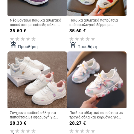
Νέο μοντέλο παιδικά αθλητικά
Παιδικά αθλητικά παπούτσια
παπούτσια με επίπεδη σόλα -
από οικολογικό δέρμα με
οικολογικό δέρμα
επιγραφές - για αγόρια και
35.60
€
35.60
€
κορίτσια
add_shopping_cart
add_shopping_cart
Προσθήκη
Προσθήκη
Σύγχρονα παιδικά αθλητικά
Παιδικά αθλητικά παπούτσια με
παπούτσια με εφαρμογή για
τραχιά σόλα και κορδόνια για
κορίτσια
κορίτσια
28.33
€
28.27
€