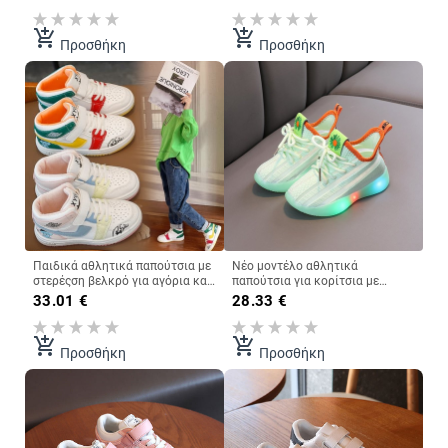
add_shopping_cart
add_shopping_cart
Προσθήκη
Προσθήκη
Παιδικά αθλητικά παπούτσια με
Νέο μοντέλο αθλητικά
στερέςση βελκρό για αγόρια και
παπούτσια για κορίτσια με
κορίτσια
κεντημένο λουλούδι και
33.01
€
28.33
€
κορδόνια
add_shopping_cart
add_shopping_cart
Προσθήκη
Προσθήκη