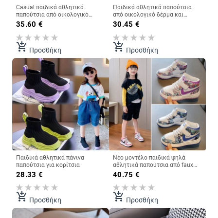
Casual παιδικά αθλητικά
Παιδικά αθλητικά παπούτσια
παπούτσια από οικολογικό
από οικολογικό δέρμα και
δέρμα με στερέςση βελκρό
πλέγμα - για αγόρια ή κορίτσια
35.60
€
30.45
€
add_shopping_cart
add_shopping_cart
Προσθήκη
Προσθήκη
Παιδικά αθλητικά πάνινα
Νέο μοντέλο παιδικά ψηλά
παπούτσια για κορίτσια
αθλητικά παπούτσια από faux
δέρμα με επίπεδη σόλα
28.33
€
40.75
€
add_shopping_cart
add_shopping_cart
Προσθήκη
Προσθήκη