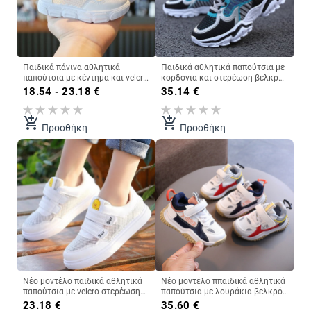
Παιδικά πάνινα αθλητικά
Παιδικά αθλητικά παπούτσια με
παπούτσια με κέντημα και velcro
κορδόνια και στερέωση βελκρό
για κορίτσια
κατάλληλο για αγόρια
18.54 - 23.18
€
35.14
€
add_shopping_cart
add_shopping_cart
Προσθήκη
Προσθήκη
Νέο μοντέλο παιδικά αθλητικά
Νέο μοντέλο ππαιδικά αθλητικά
παπούτσια με velcro στερέωση
παπούτσια με λουράκια βελκρό
και εφαρμογή
για αγόρια
23.18
€
35.60
€