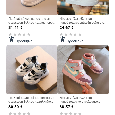
Παιδικά πάνινα παπούτσια με
Νέο μοντέλο αθλητικά
στερέωση βελκρό και λαμπερό
παπούτσια με επίπεδη σόλα από
εφέ
οικολογικό δέρμα για κορίτσια
31.41
€
24.67
€
add_shopping_cart
add_shopping_cart
Προσθήκη
Προσθήκη
Παιδικά αθλητικά παπούτσια με
Νέο μοντέλο αθλητικά
στερέωση βελκρό κατάλληλο
παπούτσια από οικολογικό
για αγόρια και κορίτσια
δέρμα για κορίτσια
30.50
€
38.57
€