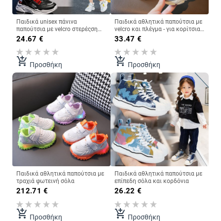
Παιδικά unisex πάνινα
Παιδικά αθλητικά παπούτσια με
παπούτσια με velcro στερέςση
velcro και πλέγμα - για κορίτσια
επιγραφή και κορδόνια
και αγόρια
24.67
€
33.47
€
add_shopping_cart
add_shopping_cart
Προσθήκη
Προσθήκη
Παιδικά αθλητικά παπούτσια με
Παιδικά αθλητικά παπούτσια με
τραχιά φωτεινή σόλα
επίπεδη σόλα και κορδόνια
212.71
€
26.22
€
add_shopping_cart
add_shopping_cart
Προσθήκη
Προσθήκη