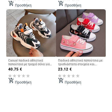
add_shopping_cart
add_shopping_cart
Προσθήκη
Προσθήκη
Casual παιδικά αθλητικά
Παιδικά αθλητικά παπούτσια με
παπούτσια με τραχιά σόλα για
τρισδιάστατα στοιχεία και
αγόρια - δύο χρώματα
επίπεδη σόλα
40.75
€
23.12
€
add_shopping_cart
add_shopping_cart
Προσθήκη
Προσθήκη