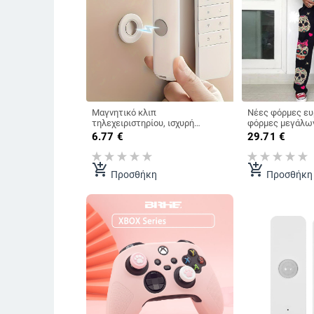
Μαγνητικό κλιπ
Νέες φόρμες ευ
τηλεχειριστηρίου, ισχυρή
φόρμες μεγάλω
αυτοκόλλητη βεντούζα,
διάφορα prints,
6.77
€
29.71
€
μαγνητική βάση πολύπριζου,
νεκροκεφαλή, α
μαγνητικό κλιπ πολύπριζου/
εργοστάσιο.
ρούτερ χωρίς τρύπημα
add_shopping_cart
add_shopping_cart
Προσθήκη
Προσθήκη