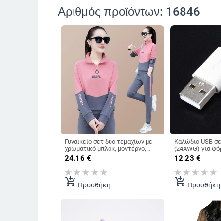
Αριθμός προϊόντων: 16846
Γυναικείο σετ δύο τεμαχίων με
Καλώδιο USB σε
χρωματικό μπλοκ, μοντέρνο,
(24AWG) για φόρ
φθινοπωρινό/ανοιξιάτικο στυλ,
ανεμιστήρας LED
24.16
€
12.23
€
σε casual στυλ, σε μεγάλα
οδοντόβουρτσα,
μεγέθη, με τιράντες για τρέξιμο
φόρτισης με στ
εύκαμπτο Type-
add_shopping_cart
add_shopping_cart
Προσθήκη
Προσθήκη