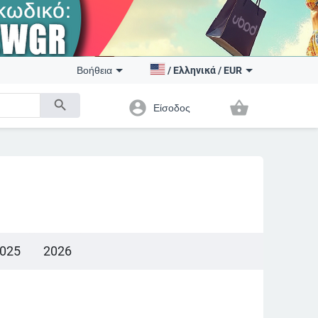
Βοήθεια
/
Ελληνικά
/
EUR
search
account_circle
shopping_basket
Είσοδος
025
2026