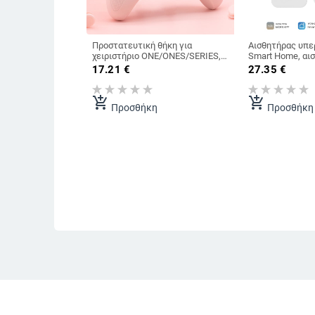
Προστατευτική θήκη για
Αισθητήρας υπε
χειριστήριο ONE/ONES/SERIES,
Smart Home, αι
βαμμένη με σπρέι, ροζ για
Smart Security W
17.21
€
27.35
€
κορίτσια, θήκη σιλικόνης για
ανθρώπινου σώ
χειριστήριο παιχνιδιών,
περιλαμβάνεται καπέλο
add_shopping_cart
add_shopping_cart
Προσθήκη
Προσθήκη