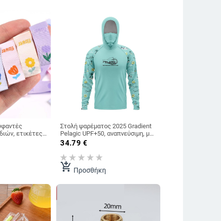
υφαντές
Στολή ψαρέματος 2025 Gradient
διών, ετικέτες
Pelagic UPF+50, αναπνεύσιμη, με
ητικές
κουκούλα και μακριά μανίκια, για
34.79
€
κέτες μαλλιών/
ψάρεμα με δόλωμα
ίητες ετικέτες
add_shopping_cart
Προσθήκη