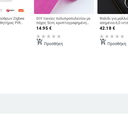
ρύθρων Zigbee
DIY ταινίες πολυπροπυλενίου με
Ψαλίδι για μαλλι
σθητήρας PIR
πάχος 5cm, κρυπτογραφημένη
ασημένια 6,0 ιντσ
iFi, αισθητήρας
ταινία ουράνιου τόξου, ταινίες
φλατ μαλλιά, ψαλ
14.95
€
42.18
€
ματος
σκαμπό
ψαλίδι για λεπτό
add_shopping_cart
add_shopping_cart
Προσθήκη
Προσθήκη